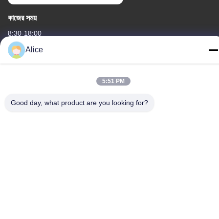
কাজের সময়
8:30-18:00
Alice
আমাদের ঠিকানা
কোম্পানির ঠিকানা
5:51 PM
৩ নং, গাওয়া ইন্ডাস্ট্রিয়াল পার্ক, বাওটাই রোড, গাওক্সিন ডেভেলপমেন্ট জোন, বাওজি সিটি,
শানসি প্রদেশ, চীন
Good day, what product are you looking for?
কারখানার ঠিকানা
নং 3, গাওয়া ইন্ডাস্ট্রিয়াল পার্ক, বাওটাই রোড, গাওক্সিন ডেভেলপমেন্ট জোন, বাওজি সিটি,
শানসি প্রদেশ, চীন
টেলিফোন
86-13325372991