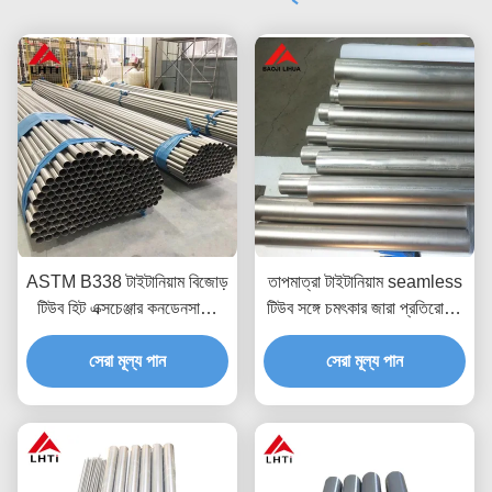
ASTM B338 টাইটানিয়াম বিজোড়
তাপমাত্রা টাইটানিয়াম seamless
টিউব হিট এক্সচেঞ্জার কনডেনসারের
টিউব সঙ্গে চমৎকার জারা প্রতিরোধের
জন্য 19 মিমি
GR1 GR2 GR3 GR4 GR5
সেরা মূল্য পান
GR7 GR9 GR12
সেরা মূল্য পান