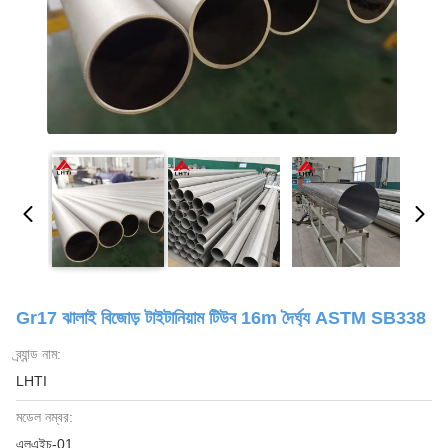
Gr17 ঝালাই বিজোড় টাইটানিয়াম টিউব 16m দৈর্ঘ্য ASTM SB338
ব্র্যান্ড নাম:
LHTI
মডেল নম্বর:
এলএইচ-01