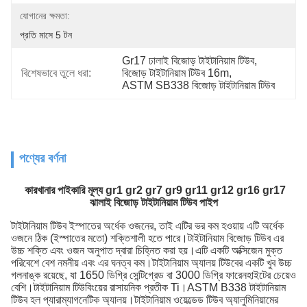
যোগানের ক্ষমতা:
প্রতি মাসে 5 টন
Gr17 ঢালাই বিজোড় টাইটানিয়াম টিউব
, 
বিশেষভাবে তুলে ধরা:
বিজোড় টাইটানিয়াম টিউব 16m
, 
ASTM SB338 বিজোড় টাইটানিয়াম টিউব
পণ্যের বর্ণনা
কারখানার পাইকারি মূল্য gr1 gr2 gr7 gr9 gr11 gr12 gr16 gr17
ঝালাই বিজোড় টাইটানিয়াম টিউব পাইপ
টাইটানিয়াম টিউব ইস্পাতের অর্ধেক ওজনের, তাই এটির ভর কম হওয়ায় এটি অর্ধেক
ওজনে ঠিক (ইস্পাতের মতো) শক্তিশালী হতে পারে।টাইটানিয়াম বিজোড় টিউব এর
উচ্চ শক্তি এবং ওজন অনুপাত দ্বারা চিহ্নিত করা হয়।এটি একটি অক্সিজেন মুক্ত
পরিবেশে বেশ নমনীয় এবং এর ঘনত্ব কম।টাইটানিয়াম অ্যালয় টিউবের একটি খুব উচ্চ
গলনাঙ্ক রয়েছে, যা 1650 ডিগ্রি সেন্টিগ্রেড বা 3000 ডিগ্রি ফারেনহাইটের চেয়েও
বেশি।টাইটানিয়াম টিউবিংয়ের রাসায়নিক প্রতীক Ti।ASTM B338 টাইটানিয়াম
টিউব হল প্যারাম্যাগনেটিক অ্যালয়।টাইটানিয়াম ওয়েল্ডেড টিউব অ্যালুমিনিয়ামের