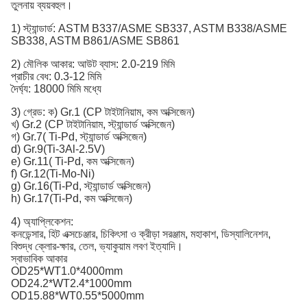
তুলনায় ব্যয়বহুল।
1) স্ট্যান্ডার্ড: ASTM B337/ASME SB337, ASTM B338/ASME
SB338, ASTM B861/ASME SB861
2) মৌলিক আকার: আউট ব্যাস: 2.0-219 মিমি
প্রাচীর বেধ: 0.3-12 মিমি
দৈর্ঘ্য: 18000 মিমি মধ্যে
3) গ্রেড: ক) Gr.1 (CP টাইটানিয়াম, কম অক্সিজেন)
খ) Gr.2 (CP টাইটানিয়াম, স্ট্যান্ডার্ড অক্সিজেন)
গ) Gr.7( Ti-Pd, স্ট্যান্ডার্ড অক্সিজেন)
d) Gr.9(Ti-3Al-2.5V)
e) Gr.11( Ti-Pd, কম অক্সিজেন)
f) Gr.12(Ti-Mo-Ni)
g) Gr.16(Ti-Pd, স্ট্যান্ডার্ড অক্সিজেন)
h) Gr.17(Ti-Pd, কম অক্সিজেন)
4) অ্যাপ্লিকেশন:
কনডেন্সার, হিট এক্সচেঞ্জার, চিকিৎসা ও ক্রীড়া সরঞ্জাম, মহাকাশ, ডিস্যালিনেশন,
বিশুদ্ধ ক্লোর-ক্ষার, তেল, ভ্যাকুয়াম লবণ ইত্যাদি।
স্বাভাবিক আকার
OD25*WT1.0*4000mm
OD24.2*WT2.4*1000mm
OD15.88*WT0.55*5000mm