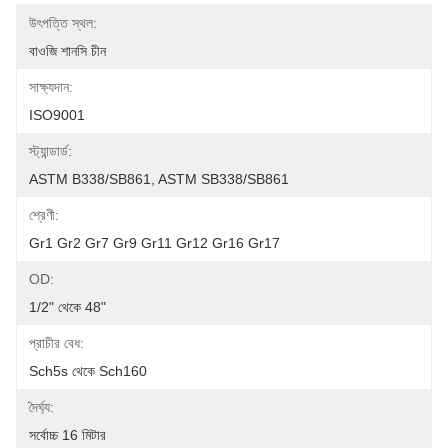
উৎপত্তি স্থল:
বাওজি শানসি চীন
সাক্ষ্যদান:
ISO9001
স্ট্যান্ডার্ড:
ASTM B338/SB861, ASTM SB338/SB861
শ্রেণী:
Gr1 Gr2 Gr7 Gr9 Gr11 Gr12 Gr16 Gr17
OD:
1/2" থেকে 48"
প্রাচীর বেধ:
Sch5s থেকে Sch160
দৈর্ঘ্য:
সর্বোচ্চ 16 মিটার