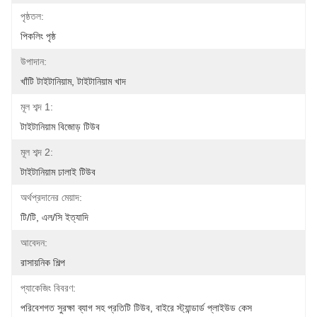
পৃষ্ঠতল:
পিকলিং পৃষ্ঠ
উপাদান:
খাঁটি টাইটানিয়াম, টাইটানিয়াম খাদ
মূল শব্দ 1:
টাইটানিয়াম বিজোড় টিউব
মূল শব্দ 2:
টাইটানিয়াম ঢালাই টিউব
অর্থপ্রদানের মেয়াদ:
টি/টি, এল/সি ইত্যাদি
আবেদন:
রাসায়নিক শিল্প
প্যাকেজিং বিবরণ:
পরিবেশগত সুরক্ষা ব্যাগ সহ প্রতিটি টিউব, বাইরে স্ট্যান্ডার্ড প্লাইউড কেস