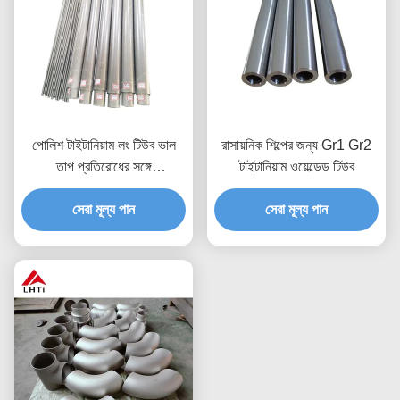
পোলিশ টাইটানিয়াম লং টিউব ভাল
রাসায়নিক শিল্পের জন্য Gr1 Gr2
তাপ প্রতিরোধের সঙ্গে
টাইটানিয়াম ওয়েল্ডেড টিউব
4.51G/Cm3 ঘনত্ব
1000Mpa প্রসার্য শক্তি
সেরা মূল্য পান
সেরা মূল্য পান