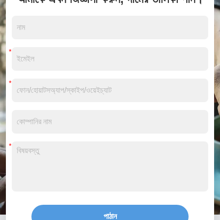
পাঠান