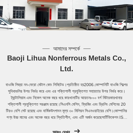
আমাদের সম্পর্কে
Baoji Lihua Nonferrous Metals Co.,
Ltd.
বাওজি লিহুয়া নন-ফেরো মেটাল কোং লিমিটেড।প্রতিষ্ঠিত হয়2006.কোম্পানিটি বাওজি শিল্পের
সুবিধাগুলির উপর নির্ভর করে এবং এর শক্তিশালী প্রযুক্তিগত সহায়তার উপর নির্ভর করে।
ট্যান্টালিয়াম এবং নিকেল অনেক বছর ধরে.কারখানাটির আয়তন৮০০ বর্গ মিটারকারখানার
শক্তিশালী প্রযুক্তিগত সরঞ্জাম রয়েছে।সিএনসি মেশিন, ফ্রিজিং এবং ড্রিলিং মেশিনের 20
টিরও বেশি সেট রয়েছে এবং বার্ষিকউৎপাদন মূল্য ৩০ মিলিয়ন সিএনওয়াইয়ের বেশি।কোম্পানির
পণ্য উচ্চ মানের এবং অনেক বছর ধরে স্থিতিশীল, এবং এটি অর্জন করেছেসার্টিফিকেশন ISO
9001:2015, ...
আরও দেখুন