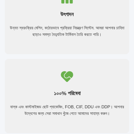
উৎপাদন
উন্নত স্বয়ংক্রিয় মেশিন, কঠোরভাবে প্রক্রিয়া নিয়ন্ত্রণ সিস্টেম. আমরা আপনার চাহিদা
ছাড়াও সমস্ত বৈদ্যুতিক টার্মিনাল তৈরি করতে পারি।
১০০% পরিষেবা
বাল্ক এবং কাস্টমাইজড ছোট প্যাকেজিং, FOB, CIF, DDU এবং DDP। আপনার
উদ্বেগের জন্য সেরা সমাধান খুঁজে পেতে আমাদের সাহায্য করুন।