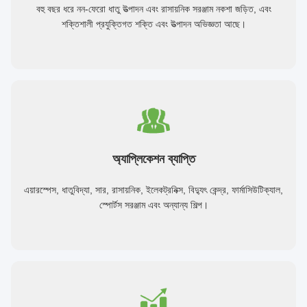
বহু বছর ধরে নন-ফেরো ধাতু উত্পাদন এবং রাসায়নিক সরঞ্জাম নকশা জড়িত, এবং
শক্তিশালী প্রযুক্তিগত শক্তি এবং উত্পাদন অভিজ্ঞতা আছে।
অ্যাপ্লিকেশন ব্যাপ্তি
এয়ারস্পেস, ধাতুবিদ্যা, সার, রাসায়নিক, ইলেকট্রনিক্স, বিদ্যুৎ কেন্দ্র, ফার্মাসিউটিক্যাল,
স্পোর্টস সরঞ্জাম এবং অন্যান্য শিল্প।