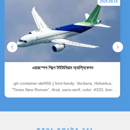
2025.09.18
এয়ারস্পেস শিল্পে টাইটানিয়াম অ্যাপ্লিকেশন
.gtr-container-def456 { font-family: Verdana, Helvetica,
"Times New Roman", Arial, sans-serif; color: #333; line-
height: 1.6; padding: 15px; max-width: 100%; box-sizing:
border-box; border: none !important; } .gtr-container-def456
* { box-sizing: border-box; } .gtr-container-def456 .gtr-title-
main { font-size: 16px; font-weight: bold; margin-bottom:
15px; color: #2c3e50; text-align: left; } .gtr-container-def456
.gtr-title-sub { font-size: 15px; font-weight: bold; margin-top:
আমাদের সাম্প্রতিক তথ্য