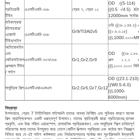
ক্ষয়
OD ((5-114)
প্রতিরোধী
এএসটিএমবি ৩৩৮
গ্রেড ৭, গ্রেড ১২
((0.5 √4.5) Xদৈর্
টিউব
12000mm সর্বোচ্চ
বাইকফ্রেম/
ওডি ((৩৮.১.৪৪.৫) এ
হুইলচেয়ার/
Gr9/Ti3Al2v5
((০.৯.৩.১৫) এক
এজোস্ট
এএসটিএমবি ৩৩৮
((L1000.২০০০M
টিউব/পাইপ
অটোমোবাইল
এবং
OD ((৩৮.১.৮৮.
মোটরসাইকেল
এএসটিএমবি ৩৩৭/৩৩৮
Gr1,Gr2,Gr9
এক্স ১.২.২ এক
এক্সজাস টিউব
((L১০০০.২০০০ মিমি
/ পাইপ
OD ((23.1-210)
((W0.5-6.0)
সামুদ্রিক শিল্প
এএসটিএম/এএমএস
Gr2,Gr5,Gr7,Gr12
((L1000-
6000mm)
সিদ্ধান্ত
উপসংহারে, গ্রেড 7 টাইটানিয়াম পাইপগুলি তাদের অনন্য বৈশিষ্ট্য এবং সুবিধার কারণে অনেক
শিল্প অ্যাপ্লিকেশনে একটি গুরুত্বপূর্ণ উপাদান। তাদের ব্যতিক্রমী জারা প্রতিরোধের,হালকা
প্রকৃতি, এবং উচ্চ শক্তি এয়ারস্পেস, রাসায়নিক প্রক্রিয়াকরণ, এবং সামুদ্রিক শিল্পে চাহিদাপূর্ণ
পরিবেশের জন্য তাদের উপযুক্ত করে তোলে।জটিল উত্পাদন প্রক্রিয়া এবং কঠোর মান নিয়ন্ত্রণ
নিশ্চিত করে যে এই পাইপ কর্মক্ষমতা এবং নির্ভরযোগ্যতার সর্বোচ্চ মান পূরণশিল্পগুলি উদ্ভাবনী