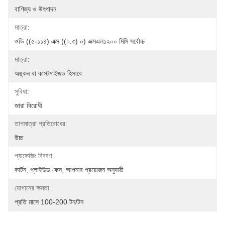
বাণিজ্য ও উৎপাদন
মাত্রা:
ওডি ((৫-১১৪) এক্স ((০.৩) ০) এক্সএল১২০০ মিমি সর্বোচ্চ
মাত্রা:
অঙ্কন বা কাস্টমাইজড হিসাবে
সুবিধা:
জারা বিরোধী
তাপমাত্রা প্রতিরোধের:
উচ্চ
প্যাকেজিং বিবরণ:
কার্টন, প্লাইউড কেস, আপনার প্রয়োজন অনুযায়ী
যোগানের ক্ষমতা:
প্রতি মাসে 100-200 টন/টন