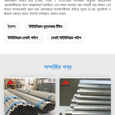
সমাধানগুলি সন্ধান করে চলেছে, গ্রেড 7 টাইটানিয়াম পাইপগুলি আধুনিক অপারেশনাল
প্রয়োজনীয়তার সাথে সামঞ্জস্যপূর্ণ স্থায়িত্ব এবং দক্ষতা সরবরাহ করে অগ্রণী হয়ে থাকবে।এই
উন্নত উপকরণগুলি গ্রহণ করা কেবলমাত্র উৎপাদনশীলতা বাড়িয়ে তুলবে না বরং প্রকৌশল ও
উত্পাদন ক্ষেত্রে আরও টেকসই ভবিষ্যতে অবদান রাখবে.
ট্যাগ্স:
টাইটানিয়াম বৃত্তাকার টিউব
টাইটানিয়াম ঢালাই পাইপ
ঢালাই টাইটানিয়াম পাইপ
সম্পর্কিত পণ্য