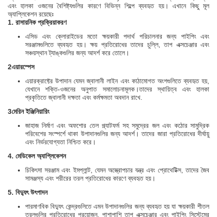
এবং হালকা ওজনের বৈশিষ্ট্যগুলির কারণে বিভিন্ন শিল্পে ব্যবহৃত হয়। এখানে কিছু মূল
অ্যাপ্লিকেশন রয়েছেঃ
1. রাসায়নিক প্রক্রিয়াকরণ
এসিড এবং ক্লোরাইডের মতো ক্ষয়কারী পদার্থ পরিচালনার জন্য পাইপিং এবং
সরঞ্জামগুলিতে ব্যবহৃত হয়। ক্ষয় প্রতিরোধের তাদের চুল্লি, তাপ এক্সচেঞ্জার এবং
সঞ্চয়স্থান ট্যাঙ্কগুলির জন্য আদর্শ করে তোলে।
2এয়ারস্পেস
এয়ারক্রাফ্টের উপাদান যেমন জ্বালানী লাইন এবং কাঠামোগত অংশগুলিতে ব্যবহৃত হয়,
যেখানে শক্তি-ওজনের অনুপাত সমালোচনামূলক।তাদের স্থায়িত্ব এবং হালকা
প্রকৃতিতে জ্বালানী দক্ষতা এবং কর্মক্ষমতা অবদান রাখে.
3মেরিন ইঞ্জিনিয়ারিং
জাহাজ নির্মাণ এবং অফশোর তেল প্ল্যাটফর্ম সহ সমুদ্রের জল এবং কঠোর সামুদ্রিক
পরিবেশের সংস্পর্শে থাকা উপাদানগুলির জন্য আদর্শ। তাদের জারা প্রতিরোধের দীর্ঘায়ু
এবং নির্ভরযোগ্যতা নিশ্চিত করে।
4. মেডিকেল অ্যাপ্লিকেশন
চিকিৎসা সরঞ্জাম এবং ইমপ্লান্ট, যেমন অস্ত্রোপচার যন্ত্র এবং প্রোথেটিক্স, তাদের জৈব
সামঞ্জস্য এবং শরীরের তরল প্রতিরোধের কারণে ব্যবহৃত হয়।
5. বিদ্যুৎ উৎপাদন
পারমাণবিক বিদ্যুৎ কেন্দ্রগুলিতে এমন উপাদানগুলির জন্য ব্যবহৃত হয় যা ক্ষয়কারী শীতল
তরলগুলির প্রতিরোধের প্রয়োজন, পাশাপাশি তাপ এক্সচেঞ্জার এবং পাইপিং সিস্টেমের