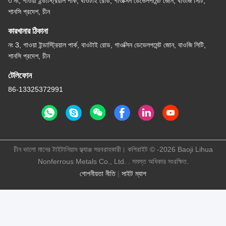
৩ নং, গাওয়া ইন্ডাস্ট্রিয়াল পার্ক, বাওটাই রোড, গাওক্সিন ডেভেলপমেন্ট জোন, বাওজি সিটি,
শানসি প্রদেশ, চীন
কারখানার ঠিকানা
নং 3, গাওয়া ইন্ডাস্ট্রিয়াল পার্ক, বাওটাই রোড, গাওক্সিন ডেভেলপমেন্ট জোন, বাওজি সিটি,
শানসি প্রদেশ, চীন
টেলিফোন
86-13325372991
চীন ভালো মানের টাইটানিয়াম ফ্ল্যাঞ্জ সরবরাহকারী। কপিরাইট © -2026 Baoji Lihua
Nonferrous Metals Co., Ltd. . সমস্ত অধিকার সংরক্ষিত.
গোপনীয়তা নীতি
|
সাইট ম্যাপ