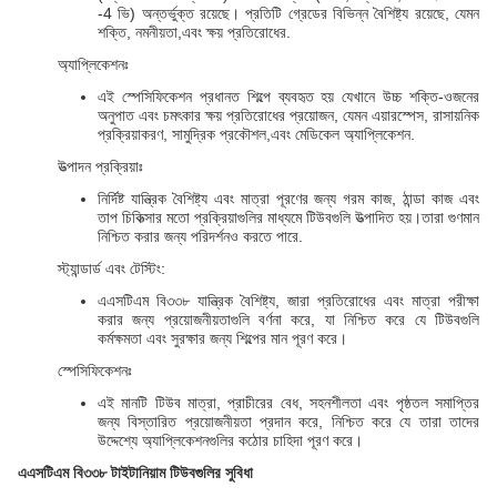
-4 ভি) অন্তর্ভুক্ত রয়েছে। প্রতিটি গ্রেডের বিভিন্ন বৈশিষ্ট্য রয়েছে, যেমন
শক্তি, নমনীয়তা,এবং ক্ষয় প্রতিরোধের.
অ্যাপ্লিকেশনঃ
এই স্পেসিফিকেশন প্রধানত শিল্পে ব্যবহৃত হয় যেখানে উচ্চ শক্তি-ওজনের
অনুপাত এবং চমৎকার ক্ষয় প্রতিরোধের প্রয়োজন, যেমন এয়ারস্পেস, রাসায়নিক
প্রক্রিয়াকরণ, সামুদ্রিক প্রকৌশল,এবং মেডিকেল অ্যাপ্লিকেশন.
উত্পাদন প্রক্রিয়াঃ
নির্দিষ্ট যান্ত্রিক বৈশিষ্ট্য এবং মাত্রা পূরণের জন্য গরম কাজ, ঠান্ডা কাজ এবং
তাপ চিকিত্সার মতো প্রক্রিয়াগুলির মাধ্যমে টিউবগুলি উত্পাদিত হয়।তারা গুণমান
নিশ্চিত করার জন্য পরিদর্শনও করতে পারে.
স্ট্যান্ডার্ড এবং টেস্টিং:
এএসটিএম বি৩৩৮ যান্ত্রিক বৈশিষ্ট্য, জারা প্রতিরোধের এবং মাত্রা পরীক্ষা
করার জন্য প্রয়োজনীয়তাগুলি বর্ণনা করে, যা নিশ্চিত করে যে টিউবগুলি
কর্মক্ষমতা এবং সুরক্ষার জন্য শিল্পের মান পূরণ করে।
স্পেসিফিকেশনঃ
এই মানটি টিউব মাত্রা, প্রাচীরের বেধ, সহনশীলতা এবং পৃষ্ঠতল সমাপ্তির
জন্য বিস্তারিত প্রয়োজনীয়তা প্রদান করে, নিশ্চিত করে যে তারা তাদের
উদ্দেশ্যে অ্যাপ্লিকেশনগুলির কঠোর চাহিদা পূরণ করে।
এএসটিএম বি৩৩৮ টাইটানিয়াম টিউবগুলির সুবিধা