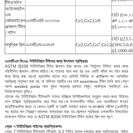
টিউব/পাইপ
অটোমোবাইল
এবং
OD ((৩৮.১.
মোটরসাইকেল
এএসটিএমবি ৩৩৭/৩৩৮
Gr1,Gr2,Gr9
এক্স ১.২.২ এক্
এক্সজাস টিউব
((L১০০০.২০০
/ পাইপ
OD ((23.1
সামুদ্রিক শিল্প
এএসটিএম/এএমএস
Gr2,Gr5,Gr7,Gr12
((W0.5-6.0
((L1000-6
এএসটিএম বি৩৩৮ টাইটানিয়াম টিউবের জন্য উৎপাদন প্রক্রিয়াঃ
ASTM B338 টাইটানিয়াম টিউব উত্পাদন উচ্চ মানের এবং নির্ভুলতা নিশ্চিত করার জন্য
পরিশীলিত উত্পাদন কৌশল জড়িত।যা তারপর গরম করা হয় এবং একটি ফাঁকা নল গঠন করার
জন্য ছিদ্র করা হয়এই প্রাথমিক ধাপের পরে রোটারি পিউরিং বা এক্সট্রুশন মত প্রসারিত
প্রক্রিয়া অনুসরণ করা হয়, যা অভিন্ন প্রাচীর বেধ সঙ্গে seamless টিউব তৈরি করে।মসৃণ
নকশা welded joints সঙ্গে যুক্ত সম্ভাব্য দুর্বলতা নির্মূল, সামগ্রিক স্থায়িত্ব এবং
নির্ভরযোগ্যতা বৃদ্ধি।
গঠনের পর, টাইটানিয়াম টিউবগুলি তাদের যান্ত্রিক বৈশিষ্ট্যগুলিকে অনুকূল করার জন্য বিভিন্ন
তাপ চিকিত্সা প্রক্রিয়াগুলির মধ্য দিয়ে যায়।যা উপাদানটির শক্তি এবং অনমনীয়তা উন্নত
করেটিউবগুলির মধ্যে যে কোনও ত্রুটি বা ত্রুটি সনাক্ত করতে অ-ধ্বংসাত্মক পরীক্ষা (এনডিটি)
সহ কঠোর মান নিয়ন্ত্রণ ব্যবস্থা বাস্তবায়ন করা হয়।উত্পাদন প্রক্রিয়া চলাকালীন বিস্তারিত
মনোযোগ নিশ্চিত করে যে ASTM B338 টাইটানিয়াম টিউব কঠোর শিল্প মান পূরণ.
গ্রেড ৭ টাইটানিয়াম পাইপের অ্যাপ্লিকেশন
গ্রেড 7 টাইটানিয়াম টিউবগুলি (টিআই- 0.2 পিডি) তাদের চমৎকার জারা প্রতিরোধের, শক্তি