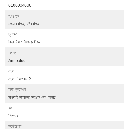
8108904090
প্রযুক্তি:
কোল্ড রোলড, হট রোলড
মূলশব্দ:
টাইটানিয়াম বিজোড় টিউব
অবস্থা:
Annealed
গ্রেড:
গ্রেড 1/গ্রেড 2
অ্যাপ্লিকেশন:
চাপবাহী জাহাজের সরঞ্জাম এবং বয়লার
রঙ:
সিলভার
কর্পোরেশন: