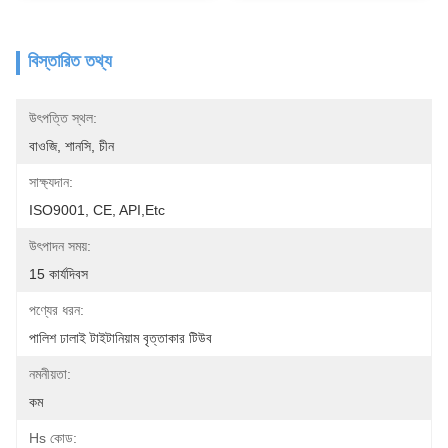
বিস্তারিত তথ্য
উৎপত্তি স্থল:
বাওজি, শানসি, চীন
সাক্ষ্যদান:
ISO9001, CE, API,etc
উৎপাদন সময়:
15 কার্যদিবস
পণ্যের ধরন:
পালিশ ঢালাই টাইটানিয়াম বৃত্তাকার টিউব
নমনীয়তা:
কম
Hs কোড: