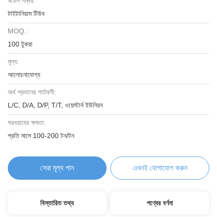
মডেল নম্বর:
টাইটানিয়াম টিউব
MOQ.:
100 টুকরা
মূল্য:
আলোচনাযোগ্য
অর্থ প্রদানের শর্তাবলী:
L/C, D/A, D/P, T/T, ওয়েস্টার্ন ইউনিয়ন
সরবরাহের ক্ষমতা:
প্রতি মাসে 100-200 টন/টন
সেরা মূল্য পান
এখনই যোগাযোগ করুন
বিস্তারিত তথ্য
পণ্যের বর্ণনা