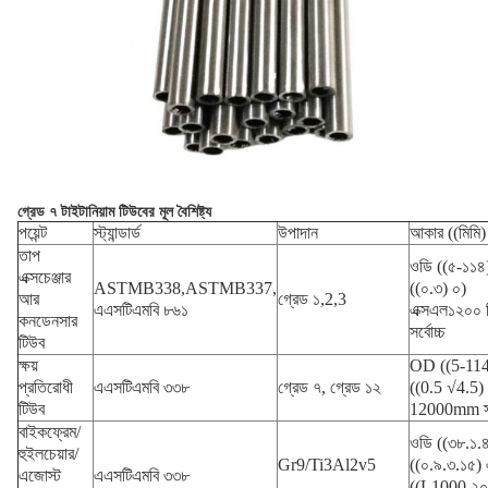
গ্রেড ৭ টাইটানিয়াম টিউবের মূল বৈশিষ্ট্য
পয়েন্ট
স্ট্যান্ডার্ড
উপাদান
আকার ((মিমি)
তাপ
ওডি ((৫-১১৪)
এক্সচেঞ্জার
ASTMB338,ASTMB337,
((০.৩) ০)
আর
গ্রেড ১,2,3
এএসটিএমবি ৮৬১
এক্সএল১২০০ ম
কনডেনসার
সর্বোচ্চ
টিউব
ক্ষয়
OD ((5-11
প্রতিরোধী
এএসটিএমবি ৩৩৮
গ্রেড ৭, গ্রেড ১২
((0.5 √4.5) X
টিউব
12000mm সর্
বাইকফ্রেম/
ওডি ((৩৮.১.৪
হুইলচেয়ার/
Gr9/Ti3Al2v5
((০.৯.৩.১৫) এ
এজোস্ট
এএসটিএমবি ৩৩৮
((L1000.