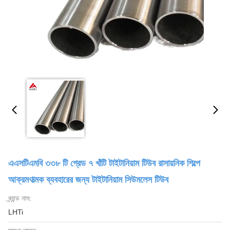
এএসটিএমবি ৩৩৮ টি গ্রেড ৭ খাঁটি টাইটানিয়াম টিউব রাসায়নিক শিল্পে
আক্রমণাত্মক ব্যবহারের জন্য টাইটানিয়াম সিউমলেস টিউব
ব্র্যান্ড নাম:
LHTi