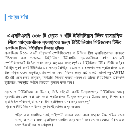
পণ্যের বর্ণনা
এএসটিএমবি ৩৩৮ টি গ্রেড ৭ খাঁটি টাইটানিয়াম টিউব রাসায়নিক
শিল্পে আক্রমণাত্মক ব্যবহারের জন্য টাইটানিয়াম সিউমলেস টিউব
এএসটিএম বি৩৩৮ টাইটানিয়াম টিউবের ভূমিকাঃ
এএসটিএম বি৩৩৮ একটি স্ট্যান্ডার্ড স্পেসিফিকেশন যা বিভিন্ন শিল্প অ্যাপ্লিকেশনে ব্যবহৃত
সিউমলেস এবং ওয়েল্ডেড টাইটানিয়াম টিউবগুলির প্রয়োজনীয়তা বর্ণনা করে।এই
স্পেসিফিকেশনটি নিশ্চিত করার জন্য অত্যন্ত গুরুত্বপূর্ণ যে টাইটানিয়াম টিউব নির্দিষ্ট যান্ত্রিক
বৈশিষ্ট্য পূরণ করেটাইটানিয়াম এর অনন্য বৈশিষ্ট্য, যেমন তার চমৎকার ক্ষয় প্রতিরোধের এবং
উচ্চ শক্তি-ওজন অনুপাত,এয়ারস্পেসের মতো শিল্পের জন্য এটি একটি আদর্শ পছন্দASTM
B338 মেনে চলার মাধ্যমে, নির্মাতারা নিশ্চিত করতে পারেন যে তাদের টাইটানিয়াম টিউবগুলি
চ্যালেঞ্জিং অবস্থার অধীনে নির্ভরযোগ্যভাবে কাজ করে।
গ্রেড ৭ টাইটানিয়াম বা টি-০.২ পিডি সত্যিই একটি উল্লেখযোগ্য টাইটানিয়াম খাদ।
প্যালাডিয়াম যোগ করা তার জারা প্রতিরোধের উল্লেখযোগ্যভাবে উন্নত করে, বিশেষ করে
অ্যাসিডিক পরিবেশে,যা অনেক শিল্প অ্যাপ্লিকেশনের জন্য গুরুত্বপূর্ণ.
গ্রেড ৭ টাইটানিয়াম পাইপের মূল বৈশিষ্ট্যগুলির মধ্যে রয়েছেঃ
শক্তি এবং স্থায়িত্ব: এই পাইপগুলি হালকা ওজন থাকা সত্ত্বেও উচ্চ শক্তি বজায়
রাখে, যা তাদের এমন অ্যাপ্লিকেশনগুলির জন্য আদর্শ করে তোলে যেখানে শক্তি এবং
ওজন উভয়ই সমালোচনামূলক।