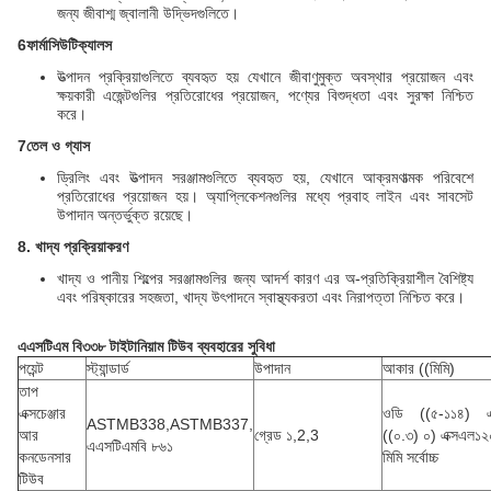
জন্য জীবাশ্ম জ্বালানী উদ্ভিদগুলিতে।
6ফার্মাসিউটিক্যালস
উত্পাদন প্রক্রিয়াগুলিতে ব্যবহৃত হয় যেখানে জীবাণুমুক্ত অবস্থার প্রয়োজন এবং
ক্ষয়কারী এজেন্টগুলির প্রতিরোধের প্রয়োজন, পণ্যের বিশুদ্ধতা এবং সুরক্ষা নিশ্চিত
করে।
7তেল ও গ্যাস
ড্রিলিং এবং উত্পাদন সরঞ্জামগুলিতে ব্যবহৃত হয়, যেখানে আক্রমণাত্মক পরিবেশে
প্রতিরোধের প্রয়োজন হয়। অ্যাপ্লিকেশনগুলির মধ্যে প্রবাহ লাইন এবং সাবসেট
উপাদান অন্তর্ভুক্ত রয়েছে।
8. খাদ্য প্রক্রিয়াকরণ
খাদ্য ও পানীয় শিল্পের সরঞ্জামগুলির জন্য আদর্শ কারণ এর অ-প্রতিক্রিয়াশীল বৈশিষ্ট্য
এবং পরিষ্কারের সহজতা, খাদ্য উৎপাদনে স্বাস্থ্যকরতা এবং নিরাপত্তা নিশ্চিত করে।
এএসটিএম বি৩৩৮ টাইটানিয়াম টিউব ব্যবহারের সুবিধা
পয়েন্ট
স্ট্যান্ডার্ড
উপাদান
আকার ((মিমি)
তাপ
এক্সচেঞ্জার
ওডি ((৫-১১৪) এক
ASTMB338,ASTMB337,
আর
গ্রেড ১,2,3
((০.৩) ০) এক্সএল১
এএসটিএমবি ৮৬১
কনডেনসার
মিমি সর্বোচ্চ
টিউব