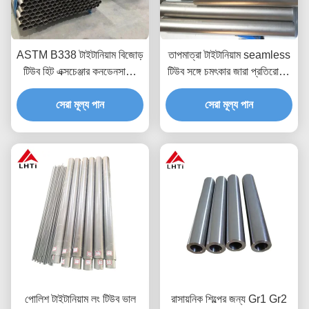
ASTM B338 টাইটানিয়াম বিজোড়
তাপমাত্রা টাইটানিয়াম seamless
টিউব হিট এক্সচেঞ্জার কনডেনসারের
টিউব সঙ্গে চমৎকার জারা প্রতিরোধের
জন্য 19 মিমি
GR1 GR2 GR3 GR4 GR5
সেরা মূল্য পান
GR7 GR9 GR12
সেরা মূল্য পান
পোলিশ টাইটানিয়াম লং টিউব ভাল
রাসায়নিক শিল্পের জন্য Gr1 Gr2