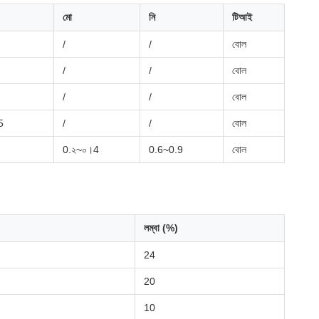
মো
নি
টিআই
/
/
বোল
/
/
বোল
/
/
বোল
5
/
/
বোল
0.২~০।4
0.6~0.9
বোল
লম্বা (%)
24
20
10