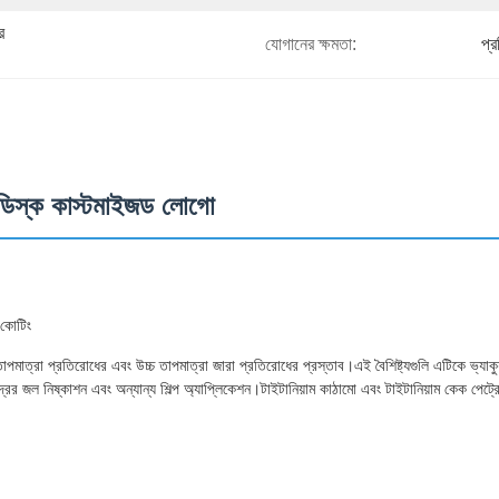
 
যোগানের ক্ষমতা:
প্
ডিস্ক কাস্টমাইজড লোগো
র কোটিং
পমাত্রা প্রতিরোধের এবং উচ্চ তাপমাত্রা জারা প্রতিরোধের প্রস্তাব।এই বৈশিষ্ট্যগুলি এটিকে ভ্যাকুয়াম
মুদ্রের জল নিষ্কাশন এবং অন্যান্য শিল্প অ্যাপ্লিকেশন।টাইটানিয়াম কাঠামো এবং টাইটানিয়াম কেক পেট