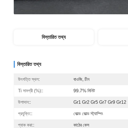
বিস্তারিত তথ্য
বিস্তারিত তথ্য
উৎপত্তি স্থল:
বাওজি, চীন
Ti সামগ্রী (%)::
99.7% মিনিট
উপাদান::
Gr1 Gr2 Gr5 Gr7 Gr9 Gr12
প্রযুক্তি::
কোল্ড কোল্ড স্ট্যাম্পিং
প্যাক করা::
কাঠের কেস