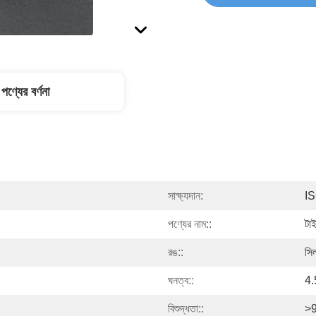
পণ্যের বর্ণনা
সাক্ষ্যদান:
IS
পণ্যের নাম::
টাই
রঙ::
সি
ঘনত্ব::
4
বিশুদ্ধতা::
>