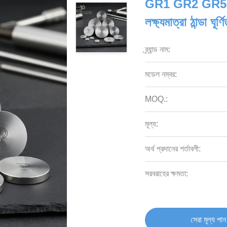
GR1 GR2 GR5 টাইট
লক্ষ্যমাত্রা ঠান্ডা ঘূর্
ব্র্যান্ড নাম:
মডেল নম্বর:
MOQ.:
মূল্য:
অর্থ প্রদানের শর্তাবলী:
সরবরাহের ক্ষমতা:
সেরা মূল্য পান