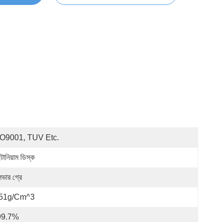
O9001, TUV Etc.
টানিয়াম ডিস্ক
লভার গ্রে
.51g/cm^3
99.7%