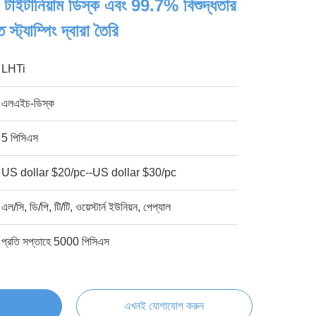
ানিয়াম ডিস্ক এবং 99.7% বিশুদ্ধতার
ণিত স্ট্যাম্পিং দ্বারা তৈরি
LHTi
এলএইচ-ডিস্ক
5 পিসিএস
US dollar $20/pc--US dollar $30/pc
এল/সি, ডি/পি, টি/টি, ওয়েস্টার্ন ইউনিয়ন, পেপ্যাল
প্রতি সপ্তাহে 5000 পিসিএস
এখনই যোগাযোগ করুন