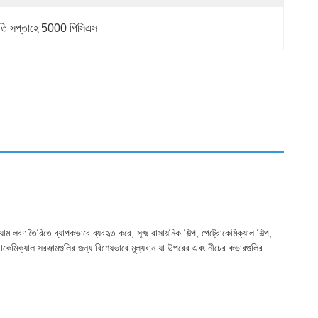
রতি সপ্তাহে 5000 পিসিএস
 লবণ তৈরিতে ব্যাপকভাবে ব্যবহৃত করে, সূক্ষ্ম রাসায়নিক শিল্প, পেট্রোকেমিক্যাল শিল্প,
্রোকেমিক্যাল সরঞ্জামগুলির জন্য বিশেষভাবে মূল্যবান যা উপরের এবং নীচের কভারগুলির