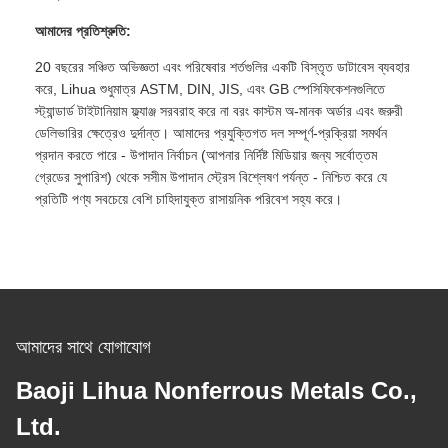
আমাদের প্রতিশ্রুতি:
20 বছরের সঞ্চিত অভিজ্ঞতা এবং পরিষেবার শর্তগুলির একটি বিস্তৃত ডাটাবেস ব্যবহার
করে, Lihua শুধুমাত্র ASTM, DIN, JIS, এবং GB স্পেসিফিকেশনগুলিতে
স্ট্যান্ডার্ড টাইটানিয়াম ফ্ল্যাঞ্জ সরবরাহ করে না বরং কাস্টম অ-মানক অর্ডার এবং জরুরী
ডেলিভারির ক্ষেত্রেও দুর্দান্ত। আমাদের প্রযুক্তিগত দল সম্পূর্ণ-প্রক্রিয়া সমর্থন
প্রদান করতে পারে - উপাদান নির্বাচন (আপনার নির্দিষ্ট মিডিয়ার জন্য সর্বোত্তম
গ্রেডের সুপারিশ) থেকে সসীম উপাদান স্ট্রেস বিশ্লেষণ পর্যন্ত - নিশ্চিত করে যে
প্রতিটি পণ্য সবচেয়ে বেশি চাহিদাযুক্ত রাসায়নিক পরিবেশ সহ্য করে।
আমাদের সাথে যোগাযোগ
Baoji Lihua Nonferrous Metals Co.,
Ltd.