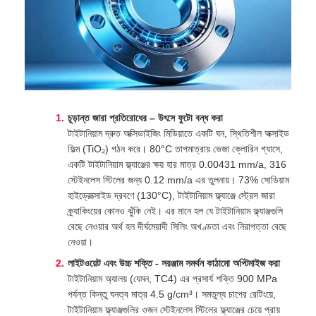
চূড়ান্ত জারা প্রতিরোধের – উৎসে ফুটো বন্ধ করা
টাইটানিয়াম দ্রুত অক্সিডাইজিং মিডিয়াতে একটি ঘন, স্থিতিশীল অক্সাইড
ফিল্ম (TiO₂) গঠন করে। 80°C তাপমাত্রায় ভেজা ক্লোরিন গ্যাসে,
একটি টাইটানিয়াম ফ্ল্যাঞ্জের ক্ষয় হার মাত্র 0.00431 mm/a, 316
স্টেইনলেস স্টিলের জন্য 0.12 mm/a এর তুলনায়। 73% সোডিয়াম
হাইড্রোক্সাইড দ্রবণে (130°C), টাইটানিয়াম ফ্ল্যাঞ্জে স্ট্রেস জারা
ক্র্যাকিংয়ের কোনও ঝুঁকি নেই। এর মানে হল যে টাইটানিয়াম ফ্ল্যাঞ্জগুলি
বেছে নেওয়ার অর্থ হল দীর্ঘমেয়াদী সিলিং অখণ্ডতা এবং নিরাপত্তা বেছে
নেওয়া।
লাইটওয়েট এবং উচ্চ শক্তি - সরঞ্জাম সমর্থন কাঠামো অপ্টিমাইজ করা
টাইটানিয়াম অ্যালয় (যেমন, TC4) এর প্রসার্য শক্তি 900 MPa
পর্যন্ত কিন্তু ঘনত্ব মাত্র 4.5 g/cm³। সমতুল্য চাপের রেটিংয়ে,
টাইটানিয়াম ফ্ল্যাঞ্জগুলির ওজন স্টেইনলেস স্টিলের ফ্ল্যাঞ্জের চেয়ে প্রায়