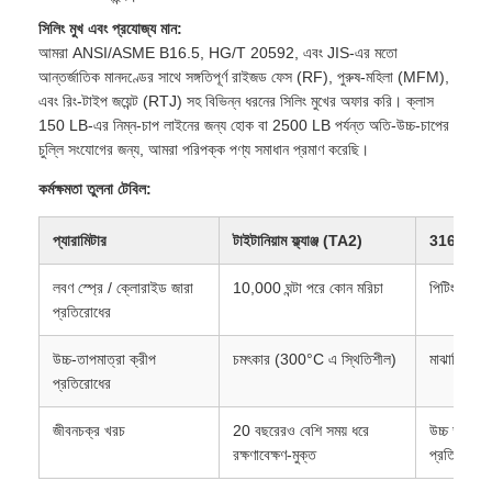
সিলিং মুখ এবং প্রযোজ্য মান:
আমরা ANSI/ASME B16.5, HG/T 20592, এবং JIS-এর মতো
আন্তর্জাতিক মানদণ্ডের সাথে সঙ্গতিপূর্ণ রাইজড ফেস (RF), পুরুষ-মহিলা (MFM),
এবং রিং-টাইপ জয়েন্ট (RTJ) সহ বিভিন্ন ধরনের সিলিং মুখের অফার করি। ক্লাস
150 LB-এর নিম্ন-চাপ লাইনের জন্য হোক বা 2500 LB পর্যন্ত অতি-উচ্চ-চাপের
চুল্লি সংযোগের জন্য, আমরা পরিপক্ক পণ্য সমাধান প্রমাণ করেছি।
কর্মক্ষমতা তুলনা টেবিল:
প্যারামিটার
টাইটানিয়াম ফ্ল্যাঞ্জ (TA2)
316L স্টেইনল
লবণ স্প্রে / ক্লোরাইড জারা
10,000 ঘন্টা পরে কোন মরিচা
পিটিং এবং আন
প্রতিরোধের
উচ্চ-তাপমাত্রা ক্রীপ
চমৎকার (300°C এ স্থিতিশীল)
মাঝারি (বিক
প্রতিরোধের
জীবনচক্র খরচ
20 বছরেরও বেশি সময় ধরে
উচ্চ ডাউনট
রক্ষণাবেক্ষণ-মুক্ত
প্রতিস্থাপন