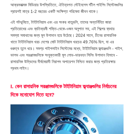
আক্রমনাত্মক মিডিয়ার উপস্থিতিতে, ঐতিহ্যগত স্টেইনলেস স্টীল পাইপিং সিস্টেমগুলির
প্রায়শই মাত্র 1-2 বছরের একটি সংক্ষিপ্ত পরিষেবা জীবন থাকে।
এই পটভূমিতে, টাইটানিয়াম এবং এর সংকর ধাতুগুলি, তাদের অন্তর্নিহিত জারা
প্রতিরোধের এবং ব্যতিক্রমী শক্তি-থেকে-ওজন অনুপাত সহ, এই শিল্পের ব্যথার
সমস্যা সমাধানের জন্য মূল উপাদান হয়ে উঠেছে। 2024 সালে, চীনের রাসায়নিক
খাতে টাইটানিয়াম খরচ দেশের মোট টাইটানিয়াম খরচের 49.76% ছিল, যা এর
গুরুত্ব তুলে ধরে। সমগ্র পাইপলাইন সিস্টেমের মধ্যে, টাইটানিয়াম ফ্ল্যাঞ্জগুলি - পাইপ,
ভালভ এবং সরঞ্জামগুলিকে সংযুক্তকারী মূল লোড-ভারবহন সিলিং উপাদান হিসাবে -
রাসায়নিক উদ্ভিদের দীর্ঘমেয়াদী নিরাপদ অপারেশন নিশ্চিত করার জন্য প্রতিরক্ষার
প্রথম লাইন।
I. কেন রাসায়নিক সরঞ্জামগুলিকে টাইটানিয়াম ফ্ল্যাঞ্জগুলির নির্বাচনের
দিকে মনোযোগ দিতে হবে?