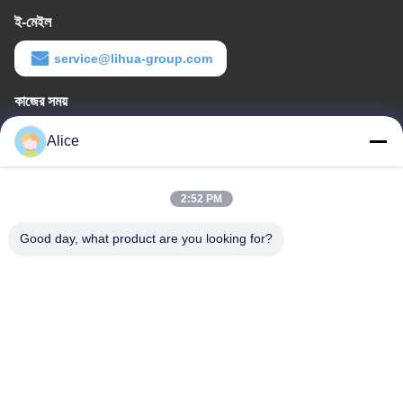
ই-মেইল
service@lihua-group.com
কাজের সময়
8:30-18:00
Alice
আমাদের ঠিকানা
2:52 PM
কোম্পানির ঠিকানা
৩ নং, গাওয়া ইন্ডাস্ট্রিয়াল পার্ক, বাওটাই রোড, গাওক্সিন ডেভেলপমেন্ট জোন, বাওজি সিটি,
Good day, what product are you looking for?
শানসি প্রদেশ, চীন
কারখানার ঠিকানা
নং 3, গাওয়া ইন্ডাস্ট্রিয়াল পার্ক, বাওটাই রোড, গাওক্সিন ডেভেলপমেন্ট জোন, বাওজি সিটি,
শানসি প্রদেশ, চীন
টেলিফোন
86-13325372991