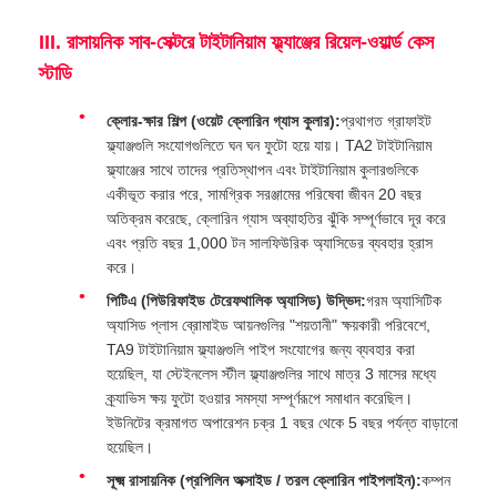
III. রাসায়নিক সাব-সেক্টরে টাইটানিয়াম ফ্ল্যাঞ্জের রিয়েল-ওয়ার্ল্ড কেস
স্টাডি
ক্লোর-ক্ষার শিল্প (ওয়েট ক্লোরিন গ্যাস কুলার):
প্রথাগত গ্রাফাইট
ফ্ল্যাঞ্জগুলি সংযোগগুলিতে ঘন ঘন ফুটো হয়ে যায়। TA2 টাইটানিয়াম
ফ্ল্যাঞ্জের সাথে তাদের প্রতিস্থাপন এবং টাইটানিয়াম কুলারগুলিকে
একীভূত করার পরে, সামগ্রিক সরঞ্জামের পরিষেবা জীবন 20 বছর
অতিক্রম করেছে, ক্লোরিন গ্যাস অব্যাহতির ঝুঁকি সম্পূর্ণভাবে দূর করে
এবং প্রতি বছর 1,000 টন সালফিউরিক অ্যাসিডের ব্যবহার হ্রাস
করে।
পিটিএ (পিউরিফাইড টেরেফথালিক অ্যাসিড) উদ্ভিদ:
গরম অ্যাসিটিক
অ্যাসিড প্লাস ব্রোমাইড আয়নগুলির "শয়তানী" ক্ষয়কারী পরিবেশে,
TA9 টাইটানিয়াম ফ্ল্যাঞ্জগুলি পাইপ সংযোগের জন্য ব্যবহার করা
হয়েছিল, যা স্টেইনলেস স্টীল ফ্ল্যাঞ্জগুলির সাথে মাত্র 3 মাসের মধ্যে
ক্র্যাভিস ক্ষয় ফুটো হওয়ার সমস্যা সম্পূর্ণরূপে সমাধান করেছিল।
ইউনিটের ক্রমাগত অপারেশন চক্র 1 বছর থেকে 5 বছর পর্যন্ত বাড়ানো
হয়েছিল।
সূক্ষ্ম রাসায়নিক (প্রপিলিন অক্সাইড / তরল ক্লোরিন পাইপলাইন):
কম্পন