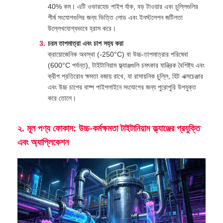
40% কম। এটি ওভারহেড পাইপ র্যাক, বড় টাওয়ার এবং চুল্লিগুলির
শীর্ষ সংযোগগুলির জন্য ভিত্তি লোড এবং ইনস্টলেশন জটিলতা
উল্লেখযোগ্যভাবে হ্রাস করে।
চরম তাপমাত্রা এবং চাপ সহ্য করা
ক্রায়োজেনিক অবস্থা (‑250°C) বা উচ্চ-তাপমাত্রার পরিষেবা
(600°C পর্যন্ত), টাইটানিয়াম ফ্ল্যাঞ্জগুলি চমৎকার যান্ত্রিক বৈশিষ্ট্য এবং
ক্রীপ প্রতিরোধ ক্ষমতা বজায় রাখে, যা রাসায়নিক চুল্লি, হিট এক্সচেঞ্জার
এবং উচ্চ চাপের বাষ্প পাইপলাইনে সংযোগের জন্য পুরোপুরি উপযুক্ত
করে তোলে।
২. মূল পণ্য ফোকাস: উচ্চ-কর্মক্ষমতা টাইটানিয়াম ফ্ল্যাঞ্জের প্রযুক্তি
এবং অ্যাপ্লিকেশন