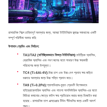
রাসায়নিক শিল্পে চাহিদাপূর্ণ অবস্থার জন্য, আমরা টাইটানিয়াম ফ্ল্যাঞ্জ সমাধানের একটি
সম্পূর্ণ পরিসীমা অফার করি:
উপাদান গ্রেডিং এবং নির্বাচন:
TA1/TA2 (বাণিজ্যিকভাবে বিশুদ্ধ টাইটানিয়াম):
নাইট্রিক অ্যাসিড,
ক্রোমিক অ্যাসিড এবং লবণ জলের মতো সাধারণ উচ্চ ক্ষয়কারী
পরিবেশের জন্য উপযুক্ত।
TC4 (Ti‑6Al‑4V):
উচ্চ চাপ এবং উচ্চ-বেগ প্রবাহ ক্ষয় জড়িত
গুরুতর অবস্থার জন্য উচ্চ শক্তি প্রদান করে।
TA9 (Ti‑0.2Pd):
প্যালাডিয়াম-যুক্ত গ্রেডটি বিশেষভাবে
হাইড্রোক্লোরিক অ্যাসিড এবং পাতলা সালফিউরিক অ্যাসিড-এর মতো
মিডিয়া কমানোর ক্ষেত্রে ফাটল ক্ষয় প্রতিরোধ করার জন্য ডিজাইন করা
হয়েছে - রাসায়নিক তাপ এক্সচেঞ্জার টিউব শীটগুলির জন্য একটি আদর্শ
পছন্দ।