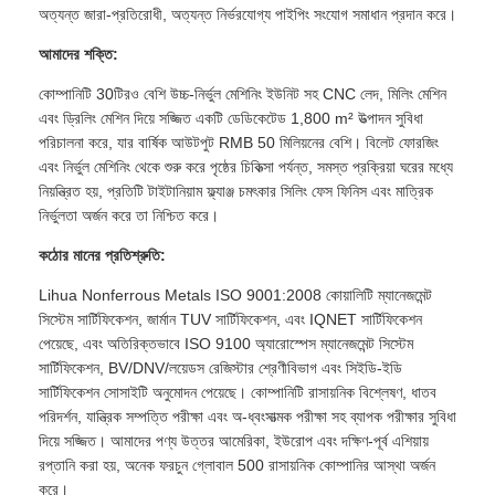
অত্যন্ত জারা-প্রতিরোধী, অত্যন্ত নির্ভরযোগ্য পাইপিং সংযোগ সমাধান প্রদান করে।
আমাদের শক্তি:
কোম্পানিটি 30টিরও বেশি উচ্চ-নির্ভুল মেশিনিং ইউনিট সহ CNC লেদ, মিলিং মেশিন
এবং ড্রিলিং মেশিন দিয়ে সজ্জিত একটি ডেডিকেটেড 1,800 m² উত্পাদন সুবিধা
পরিচালনা করে, যার বার্ষিক আউটপুট RMB 50 মিলিয়নের বেশি। বিলেট ফোরজিং
এবং নির্ভুল মেশিনিং থেকে শুরু করে পৃষ্ঠের চিকিত্সা পর্যন্ত, সমস্ত প্রক্রিয়া ঘরের মধ্যে
নিয়ন্ত্রিত হয়, প্রতিটি টাইটানিয়াম ফ্ল্যাঞ্জ চমৎকার সিলিং ফেস ফিনিস এবং মাত্রিক
নির্ভুলতা অর্জন করে তা নিশ্চিত করে।
কঠোর মানের প্রতিশ্রুতি:
Lihua Nonferrous Metals ISO 9001:2008 কোয়ালিটি ম্যানেজমেন্ট
সিস্টেম সার্টিফিকেশন, জার্মান TUV সার্টিফিকেশন, এবং IQNET সার্টিফিকেশন
পেয়েছে, এবং অতিরিক্তভাবে ISO 9100 অ্যারোস্পেস ম্যানেজমেন্ট সিস্টেম
সার্টিফিকেশন, BV/DNV/লয়েডস রেজিস্টার শ্রেণীবিভাগ এবং সিইডি-ইডি
সার্টিফিকেশন সোসাইটি অনুমোদন পেয়েছে। কোম্পানিটি রাসায়নিক বিশ্লেষণ, ধাতব
পরিদর্শন, যান্ত্রিক সম্পত্তি পরীক্ষা এবং অ-ধ্বংসাত্মক পরীক্ষা সহ ব্যাপক পরীক্ষার সুবিধা
দিয়ে সজ্জিত। আমাদের পণ্য উত্তর আমেরিকা, ইউরোপ এবং দক্ষিণ-পূর্ব এশিয়ায়
রপ্তানি করা হয়, অনেক ফরচুন গ্লোবাল 500 রাসায়নিক কোম্পানির আস্থা অর্জন
করে।