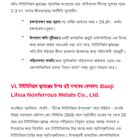
যদিও টাইটানিয়াম ফ্ল্যাঞ্জের প্রাথমিক সংগ্রহের খরচ স্টেইনলেস স্টিলের তুলনায় প্রায়
2-3 গুণ, তাদের জীবনচক্রের অর্থনীতি তুলনাহীন:
রক্ষণাবেক্ষণ খরচ হ্রাস:
গড় বার্ষিক ব্যর্থতার সময় < 24 ঘন্টা - কার্যত
রক্ষণাবেক্ষণ-মুক্ত।
উৎপাদন ক্ষতি দূরীকরণ:
একটি রাসায়নিক প্ল্যান্টে ডাউনটাইমের এক দিনের
জন্য কয়েক হাজার আরএমবি খরচ হতে পারে; টাইটানিয়াম ফ্ল্যাঞ্জের
অতি-দীর্ঘ পরিষেবা জীবন ক্রমাগত উত্পাদনের জন্য শক্তিশালী গ্যারান্টি।
পরিবেশগত সম্মতি:
জারা ফুটোজনিত পরিবেশগত জরিমানা এড়ায় এবং
কোম্পানিগুলিকে তাদের "দ্বৈত কার্বন" লক্ষ্য পূরণে সহায়তা করে।
VI. টাইটানিয়াম ফ্ল্যাঞ্জের উপর দুই দশকের ফোকাস: Baoji
Lihua Nonferrous Metals Co., Ltd.
বাওজিতে অবস্থিত, শানসি - "চীনের টাইটানিয়াম উপত্যকা" নামে পরিচিত - বাওজি
লিহুয়া ননফেরাস মেটালস কোং লিমিটেড 2006 সালে প্রতিষ্ঠিত হওয়ার পর থেকে 20
বছর ধরে টাইটানিয়াম ফ্ল্যাঞ্জ ক্ষেত্রে গভীরভাবে নিযুক্ত রয়েছে৷ আমরা গবেষণা ও
উন্নয়নের জন্য নিবেদিত এবং টাইটানিয়ামের উচ্চ মানের জন্য প্রতিশ্রুতিবদ্ধ এবং
টাইটানিয়াম তৈরির জন্য প্রতিশ্রুতিবদ্ধ। বিশ্বব্যাপী রাসায়নিক কোম্পানিগুলিকে