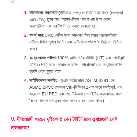
হয়:
কাঁচামালের সন্ধানযোগ্যতা:
উচ্চ-বিশুদ্ধতা টাইটানিয়াম ইঙ্গট (বিশুদ্ধতা
≥99.7%) ঠান্ডা-আর্থ ফার্নেসগুলিতে গলে যাওয়া উৎস থেকে
অন্তর্ভুক্তি এবং ত্রুটিগুলি দূর করতে ব্যবহৃত হয়।
যথার্থ যন্ত্র:
CNC মেশিন টুলস উচ্চ-চাপ সিল করার প্রয়োজনীয়তা
মেটাতে সিলিং পৃষ্ঠের ফিনিস এবং বোল্ট-হোল পজিশনিং নির্ভুলতা নিশ্চিত
করে।
অ-ধ্বংসাত্মক পরীক্ষা:
100% আল্ট্রাসনিক টেস্টিং (UT) এবং পেনিট্রান্ট
টেস্টিং (PT) যাতে ফোরজিংস ফাটল, পোরোসিটি এবং অন্যান্য জটিল
ত্রুটি থেকে মুক্ত থাকে।
সার্টিফিকেশন সম্মতি:
পণ্যগুলি কঠোরভাবে ASTM B381 এবং
ASME BPVC সেকশন VIII‑ডিভিশন 1-এর সাথে সঙ্গতিপূর্ণ, এবং
এছাড়াও EU PED এবং শ্রেণিবিন্যাস সোসাইটির অনুমোদনের মতো
বিশেষ শিল্প শংসাপত্রের সাথে সরবরাহ করা যেতে পারে।
V. দীর্ঘমেয়াদী খরচের দৃষ্টিকোণ: কেন টাইটানিয়াম ফ্ল্যাঞ্জগুলি বেশি
লাভজনক?