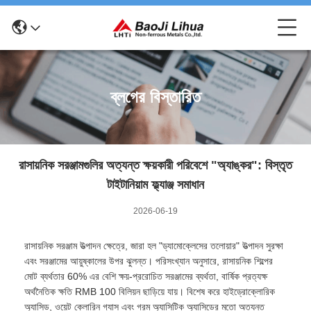
ব্লগের বিস্তারিত
রাসায়নিক সরঞ্জামগুলির অত্যন্ত ক্ষয়কারী পরিবেশে "অ্যাঙ্কর": বিস্তৃত
টাইটানিয়াম ফ্ল্যাঞ্জ সমাধান
2026-06-19
রাসায়নিক সরঞ্জাম উত্পাদন ক্ষেত্রে, জারা হল "ড্যামোক্লেসের তলোয়ার" উত্পাদন সুরক্ষা
এবং সরঞ্জামের আয়ুষ্কালের উপর ঝুলন্ত। পরিসংখ্যান অনুসারে, রাসায়নিক শিল্পের
মোট ব্যর্থতার 60% এর বেশি ক্ষয়-প্ররোচিত সরঞ্জামের ব্যর্থতা, বার্ষিক প্রত্যক্ষ
অর্থনৈতিক ক্ষতি RMB 100 বিলিয়ন ছাড়িয়ে যায়। বিশেষ করে হাইড্রোক্লোরিক
অ্যাসিড, ওয়েট ক্লোরিন গ্যাস এবং গরম অ্যাসিটিক অ্যাসিডের মতো অত্যন্ত