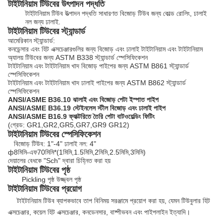
টাইটানিয়াম টিউবের উৎপাদন পদ্ধতি
টাইটানিয়াম টিউব উত্পাদন পদ্ধতি সাধারণত বিজোড় টিউব জন্য কোল্ড রোলিং, ঢালাই
নল জন্য ঢালাই.
টাইটানিয়াম টিউবের স্ট্যান্ডার্ড
আমেরিকান স্ট্যান্ডার্ড:
কনডেন্সার এবং হিট এক্সচেঞ্জারগুলির জন্য বিজোড় এবং ঢালাই টাইটানিয়াম এবং টাইটানিয়াম
অ্যালয় টিউবের জন্য ASTM B338 স্ট্যান্ডার্ড স্পেসিফিকেশন
টাইটানিয়াম এবং টাইটানিয়াম খাদ বিজোড় পাইপের জন্য ASTM B861 স্ট্যান্ডার্ড
স্পেসিফিকেশন
টাইটানিয়াম এবং টাইটানিয়াম খাদ ঢালাই পাইপের জন্য ASTM B862 স্ট্যান্ডার্ড
স্পেসিফিকেশন
ANSI/ASME B36.10 ঝালাই এবং বিজোড় পেটা ইস্পাত পাইপ
ANSI/ASME B36.19 স্টেইনলেস স্টীল বিজোড় এবং ঢালাই পাইপ
ANSI/ASME B16.9 ফ্যাক্টরিতে তৈরি পেটা বাটওয়েল্ডিং ফিটিং
(গ্রেড: GR1,GR2,GR5,GR7,GR9 GR12)
টাইটানিয়াম টিউবের স্পেসিফিকেশন
বিজোড় টিউব: 1"-4" ঢালাই নল: 4"
ф8মিমি-এফ70মিমি*(1মিমি,1.5মিমি,2মিমি,2.5মিমি,3মিমি)
দেয়ালের বেধকে "Sch" দ্বারা চিহ্নিত করা হয়
টাইটানিয়াম টিউবের পৃষ্ঠ
Pickling পৃষ্ঠ উজ্জ্বল পৃষ্ঠ
টাইটানিয়াম টিউবের প্রয়োগ
টাইটানিয়াম টিউব ব্যাপকভাবে তাপ বিনিময় সরঞ্জামে প্রয়োগ করা হয়, যেমন টিউবুলার হিট
এক্সচেঞ্জার, কয়েল হিট এক্সচেঞ্জার, কনডেনসার, বাষ্পীভবন এবং পাইপলাইন ইত্যাদি।