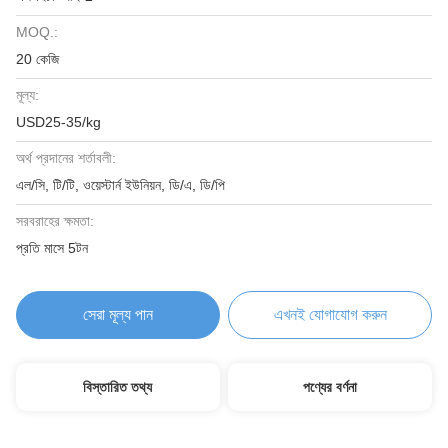
MOQ.:
20 কেজি
মূল্য:
USD25-35/kg
অর্থ প্রদানের শর্তাবলী:
এল/সি, টি/টি, ওয়েস্টার্ন ইউনিয়ন, ডি/এ, ডি/পি
সরবরাহের ক্ষমতা:
প্রতি মাসে 5টন
সেরা মূল্য পান
এখনই যোগাযোগ করুন
বিস্তারিত তথ্য
পণ্যের বর্ণনা