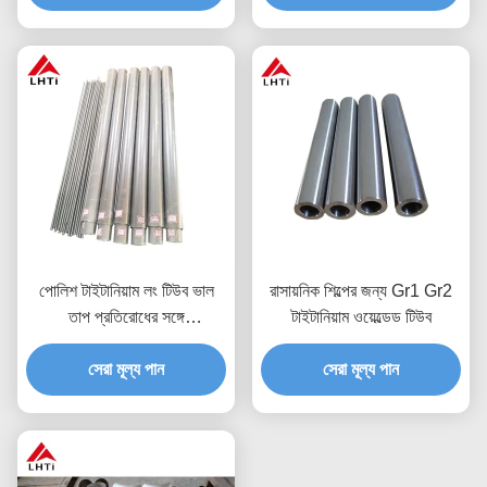
পোলিশ টাইটানিয়াম লং টিউব ভাল
রাসায়নিক শিল্পের জন্য Gr1 Gr2
তাপ প্রতিরোধের সঙ্গে
টাইটানিয়াম ওয়েল্ডেড টিউব
4.51G/Cm3 ঘনত্ব
1000Mpa প্রসার্য শক্তি
সেরা মূল্য পান
সেরা মূল্য পান