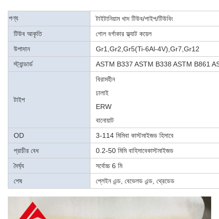
পণ্য
টাইটানিয়াম খাদ টিউব/পাইপ/টিউবিং
টিউব আকৃতি
গোল বর্গাকার ফ্ল্যাট কয়েল
উপাদান
Gr1,Gr2,Gr5(Ti-6Al-4V),Gr7,Gr12
স্ট্যান্ডার্ড
ASTM B337 ASTM B338 ASTM B861 A
বিরামহীন
ঢালাই
টাইপ
ERW
বানোয়াট
OD
3-114 মিমি
বা কাস্টমাইজড হিসাবে
প্রাচীর বেধ
0.2-50 মিমি বা
হিসাবে
কাস্টমাইজড
দৈর্ঘ্য
সর্বোচ্চ 6 মি
শেষ
প্লেইন এন্ড, বেভেলড এন্ড, থ্রেডেড