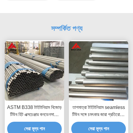
সম্পর্কিত পণ্য
ASTM B338 টাইটানিয়াম বিজোড়
তাপমাত্রা টাইটানিয়াম seamless
টিউব হিট এক্সচেঞ্জার কনডেনসারের
টিউব সঙ্গে চমৎকার জারা প্রতিরোধের
জন্য 19 মিমি
GR1 GR2 GR3 GR4 GR5
সেরা মূল্য পান
GR7 GR9 GR12
সেরা মূল্য পান