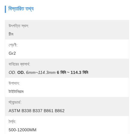
বিস্তারিত তথ্য
উৎপত্তি স্থল:
চীন
শ্রেণী:
Gr2
বাহিরের ব্যাসার্ধ:
OD.
OD.
6mm~114.3mm
6 মিমি ~ 114.3 মিমি
উপাদান:
টাইটানিয়াম
স্ট্যান্ডার্ড:
ASTM B338 B337 B861 B862
দৈর্ঘ্য:
500-12000MM