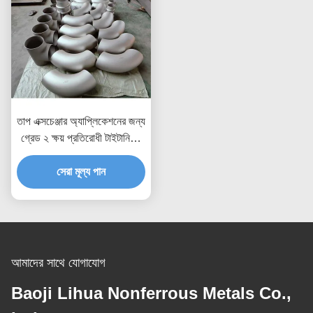
তাপ এক্সচেঞ্জার অ্যাপ্লিকেশনের জন্য
গ্রেড ২ ক্ষয় প্রতিরোধী টাইটানিয়াম
টিউব এবং পাইপ
সেরা মূল্য পান
আমাদের সাথে যোগাযোগ
Baoji Lihua Nonferrous Metals Co.,