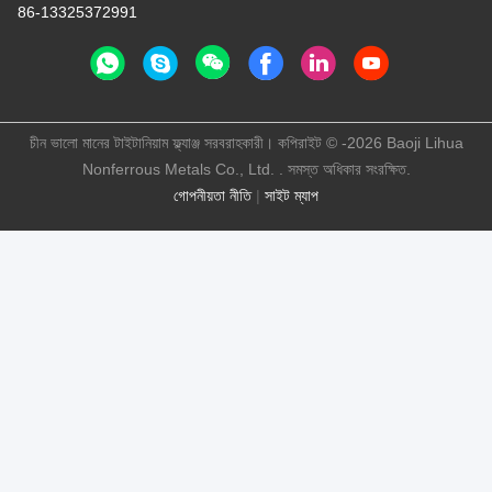
86-13325372991
চীন ভালো মানের টাইটানিয়াম ফ্ল্যাঞ্জ সরবরাহকারী। কপিরাইট © -2026 Baoji Lihua
Nonferrous Metals Co., Ltd. . সমস্ত অধিকার সংরক্ষিত.
গোপনীয়তা নীতি
|
সাইট ম্যাপ