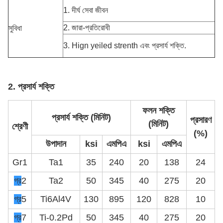
1. দীর্ঘ সেবা জীবন
2. জারা-প্রতিরোধী
সুবিধা
3. Hign yeiled strenth এবং প্রসার্য শক্তি.
2. প্রসার্য শক্তি
ফলন শক্তি
প্রসার্য শক্তি (মিনিট)
প্রসারণ
(মিনিট)
শ্রেণী
(%)
উপাদান
ksi
এমপিএ
ksi
এমপিএ
Gr1
Ta1
35
240
20
138
24
গ্র
2
Ta2
50
345
40
275
20
গ্র
5
Ti6Al4V
130
895
120
828
10
গ্র
7
Ti-0.2Pd
50
345
40
275
20