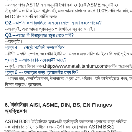
--সমস্ত পণ্য ASTM মান অনুযায়ী তৈরি করা হয় (বোল্ট ASME অনুযায়ী হয়
স্ট্যান্ডার্ড এবং ডিআইএন স্ট্যান্ডার্ড), এবং আমরা চালানের আগে 100% পরিদর্শন করি
MTC উপাদান পরীক্ষা সার্টিফিকেশন.
Q2.--আপনি কি পণ্যগুলিতে আমাদের লোগো মুদ্রণ করতে পারেন?
--অবশ্যই, এবং আমরা গ্রাহককৃত পণ্যগুলিকে স্বাগত জানাই।
Q3.---আমরা কি বিনামূল্যের নমুনা পেতে পারি?
--অবশ্যই।
প্রশ্ন 4.--- পেমেন্ট শর্তাবলী সম্পর্কে কি?
--টি/টি, এল/সি, পেপাল, ওয়েস্টার্ন ইউনিয়ন, এসক্রু এবং মানিগ্রাম ইত্যাদি সবই গৃহীত 
প্রশ্ন 5.---আপনার কি ওয়েবসাইট আছে?
-- হ্যাঁ, এখানে ক্লিক করুন.
http://www.metaltitanium.com
(স্বাধীন ওয়েবসা
প্রশ্ন 6.--- তদন্তের জন্য প্রয়োজনীয় তথ্য কি?
--পণ্যের নাম, স্পেসিফিকেশন, উপাদানের গ্রেড এবং পরিমাণ।যদি কাস্টমাইজড পণ্য,
বিশেষ অনুরোধ প্রয়োজন.
6. টাইটানিয়াম AISI, ASME, DIN, BS, EN Flanges
অ্যাপ্লিকেশন
ASTM B381 টাইটানিয়াম ফ্ল্যাঞ্জগুলি ব্যতিক্রমী কর্মক্ষমতা প্রদানের জন্য পরিচিত
এবং সাধারণত চাহিদা মেটানোর জন্য তৈরি করা হয়।আমরা ASTM B381