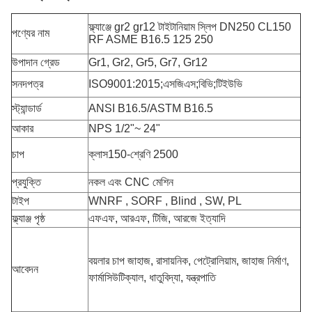
ফ্ল্যাঞ্জে gr2 gr12 টাইটানিয়াম স্লিপ DN250 CL150
পণ্যের নাম
RF ASME B16.5 125 250
উপাদান গ্রেড
Gr1, Gr2, Gr5, Gr7, Gr12
সনদপত্র
ISO9001:2015;এসজিএস;বিভি;টিইউভি
স্ট্যান্ডার্ড
ANSI B16.5/ASTM B16.5
আকার
NPS 1/2"~ 24"
চাপ
ক্লাস150-শ্রেণি 2500
প্রযুক্তি
নকল এবং CNC মেশিন
টাইপ
WNRF , SORF , Blind , SW, PL
ফ্ল্যাঞ্জ পৃষ্ঠ
এফএফ, আরএফ, টিজি, আরজে ইত্যাদি
বয়লার চাপ জাহাজ, রাসায়নিক, পেট্রোলিয়াম, জাহাজ নির্মাণ,
আবেদন
ফার্মাসিউটিক্যাল, ধাতুবিদ্যা, যন্ত্রপাতি