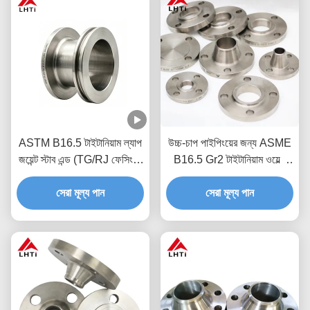
ASTM B16.5 টাইটানিয়াম ল্যাপ
উচ্চ-চাপ পাইপিংয়ের জন্য ASME
জয়েন্ট স্টাব এন্ড (TG/RJ ফেসিং) |
B16.5 Gr2 টাইটানিয়াম ওয়েল্ড
MetalsTitanium
নেক ফ্ল্যাঞ্জ (WNRF)
সেরা মূল্য পান
সেরা মূল্য পান