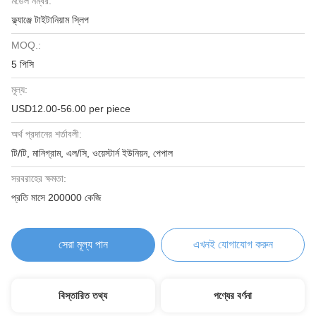
মডেল নম্বর:
ফ্ল্যাঞ্জে টাইটানিয়াম স্লিপ
MOQ.:
5 পিসি
মূল্য:
USD12.00-56.00 per piece
অর্থ প্রদানের শর্তাবলী:
টি/টি, মানিগ্রাম, এল/সি, ওয়েস্টার্ন ইউনিয়ন, পেপাল
সরবরাহের ক্ষমতা:
প্রতি মাসে 200000 কেজি
সেরা মূল্য পান
এখনই যোগাযোগ করুন
বিস্তারিত তথ্য
পণ্যের বর্ণনা