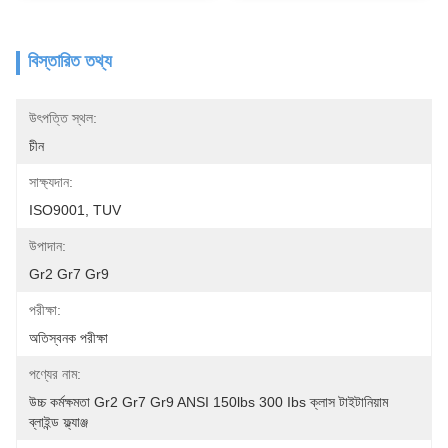
বিস্তারিত তথ্য
উৎপত্তি স্থল:
চীন
সাক্ষ্যদান:
ISO9001, TUV
উপাদান:
Gr2 Gr7 Gr9
পরীক্ষা:
অতিস্বনক পরীক্ষা
পণ্যের নাম:
উচ্চ কর্মক্ষমতা Gr2 Gr7 Gr9 ANSI 150lbs 300 Ibs ক্লাস টাইটানিয়াম 
ব্লাইন্ড ফ্ল্যাঞ্জ