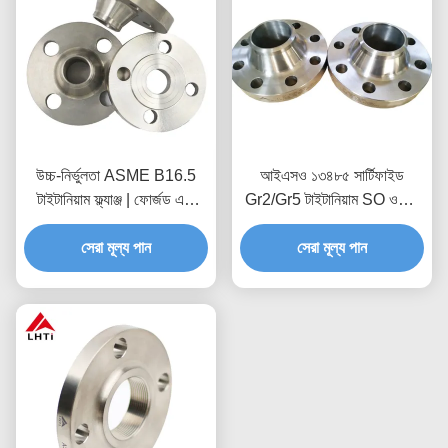
উচ্চ-নির্ভুলতা ASME B16.5
আইএসও ১৩৪৮৫ সার্টিফাইড
টাইটানিয়াম ফ্ল্যাঞ্জ | ফোর্জড এবং
Gr2/Gr5 টাইটানিয়াম SO ওয়েল্ড
সিএনসি মেশিনেড Gr2 Gr5
নেক ফ্ল্যাঞ্জ
সেরা মূল্য পান
সেরা মূল্য পান