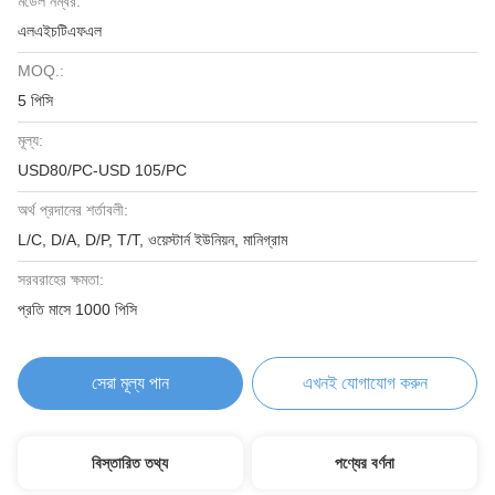
মডেল নম্বর:
এলএইচটিএফএল
MOQ.:
5 পিসি
মূল্য:
USD80/PC-USD 105/PC
অর্থ প্রদানের শর্তাবলী:
L/C, D/A, D/P, T/T, ওয়েস্টার্ন ইউনিয়ন, মানিগ্রাম
সরবরাহের ক্ষমতা:
প্রতি মাসে 1000 পিসি
সেরা মূল্য পান
এখনই যোগাযোগ করুন
বিস্তারিত তথ্য
পণ্যের বর্ণনা