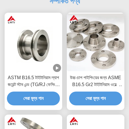
সম্পর্কিত পণ্য
ASTM B16.5 টাইটানিয়াম ল্যাপ
উচ্চ-চাপ পাইপিংয়ের জন্য ASME
জয়েন্ট স্টাব এন্ড (TG/RJ ফেসিং) |
B16.5 Gr2 টাইটানিয়াম ওয়েল্ড
MetalsTitanium
নেক ফ্ল্যাঞ্জ (WNRF)
সেরা মূল্য পান
সেরা মূল্য পান