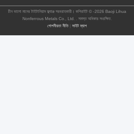
চীন ভালো মানের টাইটানিয়াম ফ্ল্যাঞ্জ সরবরাহকারী। কপিরাইট © -2026 Baoji Lihua
Nonferrous Metals Co., Ltd. . সমস্ত অধিকার সংরক্ষিত.
গোপনীয়তা নীতি
|
সাইট ম্যাপ