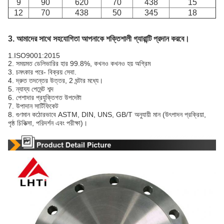
9
90
620
70
438
15
12
70
438
50
345
18
3. আমাদের সাথে সহযোগিতা আপনাকে শক্তিশালী গ্যারান্টি প্রদান করবে।
1.ISO9001:2015
2. সময়মত ডেলিভারির হার 99.8%, কখনও কখনও হয়
অগ্রিম
3. চমৎকার পরে- বিক্রয় সেবা.
4. দ্রুত তদন্তের উত্তর, 2 ঘন্টার মধ্যে।
5. ন্যায্য পেমেন্ট শব্দ
6. পেশাদার প্রযুক্তিগত উপদেষ্টা
7. উপাদান সার্টিফিকেট
8. গুণমান কঠোরভাবে ASTM, DIN, UNS, GB/T অনুযায়ী
মান (উৎপাদন প্রক্রিয়া,
পৃষ্ঠ
চিকিত্সা, পরিদর্শন এবং পরীক্ষা)।