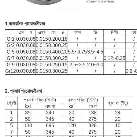
1.
রাসায়নিক প্রয়োজনীয়তা
এন
গ
এইচ
ফে
ও
আল
ভি
পিডি
মো
Gr1
0.03
0.08
0.015
0.20
0.18
/
/
/
/
Gr2
0.03
0.08
0.015
0.30
0.25
/
/
/
/
Gr5
0.05
0.08
0.015
0.40
0.20
5.5~6.75
3.5~4.5
/
/
Gr7
0.03
0.08
0.015
0.30
0.25
/
/
0.12~0.25
/
Gr9
0.03
0.08
0.015
0.25
0.15
2.5~3.5
2.0~3.0
/
/
Gr12
0.03
0.08
0.015
0.30
0.25
/
/
/
0.2~
2.
প্রসার্য প্রয়োজনীয়তা
প্রসার্য শক্তি (মিনিট)
ফলন শক্তি (মিনিট)
শ্রেণী
প্রসারণ (%)
ksi
এম পা
ksi
এম পা
1
35
240
20
138
24
2
50
345
40
275
20
5
130
895
120
828
10
7
50
345
40
275
20