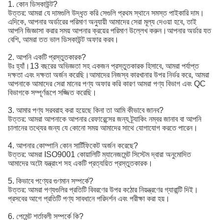
1. কোন ডিসকাউন্ট?
উত্তর: আমরা যে দামগুলি উদ্ধৃত করি সেগুলি প্রথম স্থানে সমস্ত পাইকারি দাম।
এদিকে, আপনার অর্ডারের পরিমাণ অনুযায়ী আমাদের সেরা মূল্য দেওয়া হবে, তাই
আপনি জিজ্ঞাসা করার সময় আপনার ক্রয়ের পরিমাণ উল্লেখ করুন।আপনার অর্ডার যত
বেশি, আমরা তত ভাল ডিসকাউন্ট অফার করব।
2. আপনি একটি প্রস্তুতকারক?
উঃ হ্যাঁ।13 বছরের অভিজ্ঞতা সহ একজন প্রস্তুতকারক হিসাবে, আমরা পর্যাপ্ত
দক্ষতা এবং দক্ষতা অর্জন করেছি।আমাদের নিজস্ব কারখানার উপর নির্ভর করে, আমরা
আপনাকে আমাদের সেরা মানের পণ্য অফার করি কারণ আমরা পণ্য বিভাগ এবং QC
বিভাগকে সম্পূর্ণরূপে সজ্জিত করেছি।
3. আমার পণ্য সরবরাহ করা হয়েছে কিনা তা আমি কীভাবে জানব?
উত্তর: আমরা আপনাকে আপনার রেফারেন্সের জন্য ট্র্যাকিং নম্বর জানাব বা আপনি
চালানের তথ্যের জন্য যে কোনো সময় আমাদের সাথে যোগাযোগ করতে পারেন।
4. আপনার কোম্পানি কোন সার্টিফিকেট অর্জন করেছে?
উত্তর: আমরা ISO9001 কোয়ালিটি ম্যানেজমেন্ট সিস্টেম দ্বারা অনুমোদিত
আমাদের অটো যন্ত্রাংশ সহ একটি প্রত্যয়িত প্রস্তুতকারক।
5. কিভাবে পণ্যের গুণমান সম্পর্কে?
উত্তর: আমরা পণ্যগুলির প্রতিটি বিবরণের উপর কঠোর নিয়ন্ত্রণের গ্যারান্টি দিই।
প্রসবের আগে প্রতিটি পণ্য সাবধানে পরিদর্শন এবং পরীক্ষা করা হয়।
6. পেমেন্ট শর্তাবলী সম্পর্কে কি?