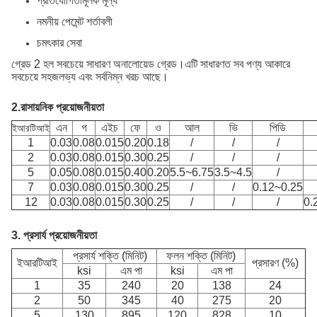
প্রতিযোগিতামূলক মূল্য
নমনীয় পেমেন্ট শর্তাবলী
চমৎকার সেবা
গ্রেড 2 হল সবচেয়ে সাধারণ অনালোয়েড গ্রেড।এটি সাধারণত সব পণ্য আকারে
সবচেয়ে সহজলভ্য এবং সর্বনিম্ন খরচ আছে।
2.
রাসায়নিক প্রয়োজনীয়তা
এন
গ
এইচ
ফে
ও
আল
ভি
পিডি
ইআরটিআই
1
0.03
0.08
0.015
0.20
0.18
/
/
/
2
0.03
0.08
0.015
0.30
0.25
/
/
/
5
0.05
0.08
0.015
0.40
0.20
5.5~6.75
3.5~4.5
/
7
0.03
0.08
0.015
0.30
0.25
/
/
0.12~0.25
12
0.03
0.08
0.015
0.30
0.25
/
/
/
0.
3.
প্রসার্য প্রয়োজনীয়তা
প্রসার্য শক্তি (মিনিট)
ফলন শক্তি (মিনিট)
ইআরটিআই
প্রসারণ (%)
ksi
এম পা
ksi
এম পা
1
35
240
20
138
24
2
50
345
40
275
20
5
130
895
120
828
10