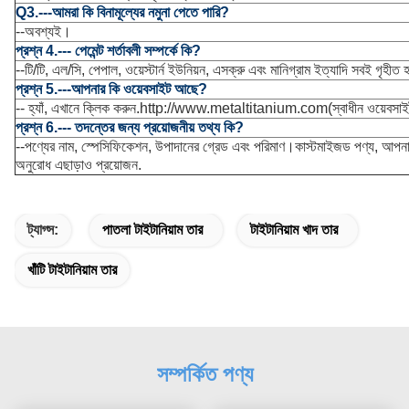
Q3.---আমরা কি বিনামূল্যের নমুনা পেতে পারি?
--অবশ্যই।
প্রশ্ন 4.--- পেমেন্ট শর্তাবলী সম্পর্কে কি?
--টি/টি, এল/সি, পেপাল, ওয়েস্টার্ন ইউনিয়ন, এসক্রু এবং মানিগ্রাম ইত্যাদি সবই গৃহীত 
প্রশ্ন 5.---আপনার কি ওয়েবসাইট আছে?
-- হ্যাঁ, এখানে ক্লিক করুন.
http://www.metaltitanium.com
(স্বাধীন ওয়েবসা
প্রশ্ন 6.--- তদন্তের জন্য প্রয়োজনীয় তথ্য কি?
--পণ্যের নাম, স্পেসিফিকেশন, উপাদানের গ্রেড এবং পরিমাণ।কাস্টমাইজড পণ্য, আপন
অনুরোধ এছাড়াও প্রয়োজন.
ট্যাগ্স:
পাতলা টাইটানিয়াম তার
টাইটানিয়াম খাদ তার
খাঁটি টাইটানিয়াম তার
সম্পর্কিত পণ্য