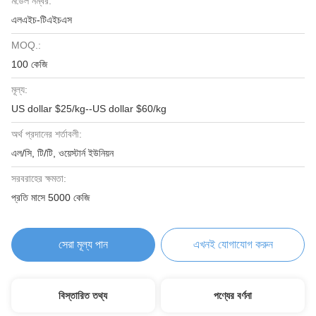
মডেল নম্বর:
এলএইচ-টিএইচএস
MOQ.:
100 কেজি
মূল্য:
US dollar $25/kg--US dollar $60/kg
অর্থ প্রদানের শর্তাবলী:
এল/সি, টি/টি, ওয়েস্টার্ন ইউনিয়ন
সরবরাহের ক্ষমতা:
প্রতি মাসে 5000 কেজি
সেরা মূল্য পান
এখনই যোগাযোগ করুন
বিস্তারিত তথ্য
পণ্যের বর্ণনা