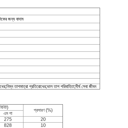
নিকের জন্য বাদাম
র;নিম্ন তাপমাত্রা প্রতিরোধের;ভাল তাপ পরিবাহিতা;দীর্ঘ সেবা জীবন
মিনিট)
প্রসারণ (%)
এম পা
275
20
828
10