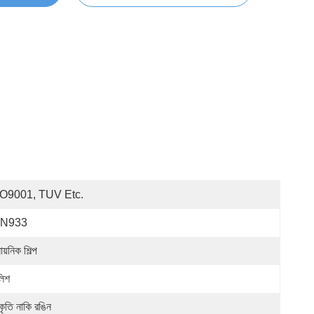
O9001, TUV Etc.
IN933
ায়নিক শিল্প
লিশ
কৃতি নাকি রঙিন