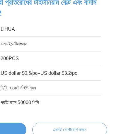
া প্রতিরোধের টাইটানিয়াম বোল্ট এবং বাদাম
2
LIHUA
এলএইচ-টিএলএস
200PCS
US dollar $0.5/pc--US dollar $3.2/pc
টি/টি, ওয়েস্টার্ন ইউনিয়ন
প্রতি মাসে 50000 পিসি
এখনই যোগাযোগ করুন