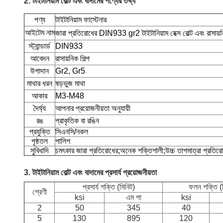
2. টাইটানিয়াম বোল্ট এবং বাদামের পণ্যের তথ্য
পণ্য
টাইটানিয়াম ফাস্টেনার
আইটেম নাম
জারা প্রতিরোধের DIN933 gr2 টাইটানিয়াম হেক্স বোল্ট এবং রাসায়
স্ট্যান্ডার্ড
DIN933
আবেদন
রাসায়নিক শিল্প
উপাদান
Gr2, Gr5
মাথার ধরন
ষড়ভুজ মাথা
আকার
M3-M48
দৈর্ঘ্য
আপনার প্রয়োজনীয়তা অনুযায়ী
রঙ
প্রাকৃতিক বা রঙিন
প্রযুক্তি
সিএনসি/নকল
পৃষ্ঠতল
পালিশ
সুবিধাদি
চমৎকার জারা প্রতিরোধের;অনেক শক্তিশালী;উচ্চ তাপমাত্রা প্রতিরোধে
3.
টাইটানিয়াম বোল্ট এবং বাদামের প্রসার্য প্রয়োজনীয়তা
প্রসার্য শক্তি (মিনিট)
ফলন শক্তি (
শ্রেণী
ksi
এম পা
ksi
2
50
345
40
5
130
895
120