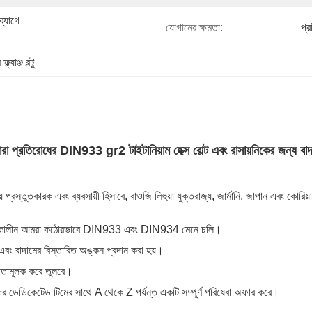
ব্যাগে 
যোগানের ক্ষমতা:
প্
্ল্যাঞ্জ বল্টু
ারা প্রতিরোধের DIN933 gr2 টাইটানিয়াম হেক্স বোল্ট এবং রাসায়নিকের জন্য বাদ
় প্রস্তুতকারক এবং ব্যবসায়ী হিসাবে, বাওজি লিহুয়া যুক্তরাজ্য, জার্মানি, জাপান এবং কোর
্রিয়া চলাকালীন আমরা কঠোরভাবে DIN933 এবং DIN934 মেনে চলি।
 এবং বাদামের বিস্তারিত অঙ্কন প্রদান করা হয়।
িতামূলক করে তুলবে।
ডেডিকেটেড টিমের সাথে A থেকে Z পর্যন্ত একটি সম্পূর্ণ পরিষেবা অফার করে।