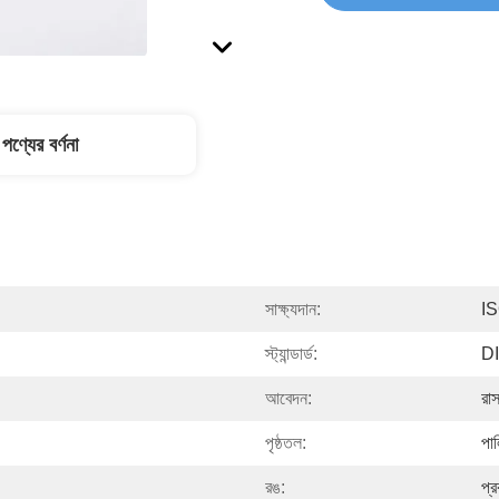
পণ্যের বর্ণনা
সাক্ষ্যদান:
IS
স্ট্যান্ডার্ড:
D
আবেদন:
রাস
পৃষ্ঠতল:
পা
রঙ:
প্র