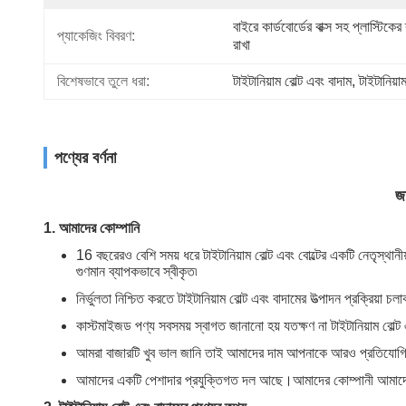
বাইরে কার্ডবোর্ডের বাক্স সহ প্লাস্টিকের 
প্যাকেজিং বিবরণ:
রাখা
বিশেষভাবে তুলে ধরা:
টাইটানিয়াম বোল্ট এবং বাদাম
, 
টাইটানিয়াম ফ
পণ্যের বর্ণনা
জ
1. আমাদের কোম্পানি
16 বছরেরও বেশি সময় ধরে টাইটানিয়াম বোল্ট এবং বোল্টের একটি নেতৃস্থানীয
গুণমান ব্যাপকভাবে স্বীকৃত৷
নির্ভুলতা নিশ্চিত করতে টাইটানিয়াম বোল্ট এবং বাদামের উত্পাদন প্রক
কাস্টমাইজড পণ্য সবসময় স্বাগত জানানো হয় যতক্ষণ না টাইটানিয়াম বোল্ট
আমরা বাজারটি খুব ভাল জানি তাই আমাদের দাম আপনাকে আরও প্রতিযোগ
আমাদের একটি পেশাদার প্রযুক্তিগত দল আছে।আমাদের কোম্পানী আমাদের 