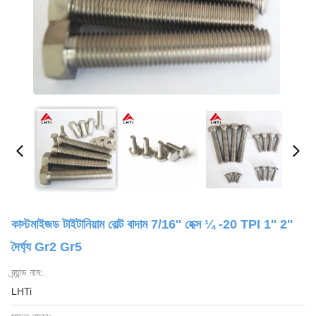
কাস্টমাইজড টাইটানিয়াম বোল্ট বাদাম 7/16'' হেক্স ¼ -20 TPI 1'' 2''
দৈর্ঘ্য Gr2 Gr5
ব্র্যান্ড নাম:
LHTi