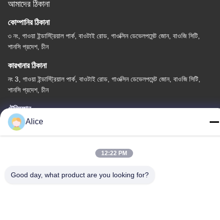
আমাদের ঠিকানা
কোম্পানির ঠিকানা
৩ নং, গাওয়া ইন্ডাস্ট্রিয়াল পার্ক, বাওটাই রোড, গাওক্সিন ডেভেলপমেন্ট জোন, বাওজি সিটি,
শানসি প্রদেশ, চীন
কারখানার ঠিকানা
নং 3, গাওয়া ইন্ডাস্ট্রিয়াল পার্ক, বাওটাই রোড, গাওক্সিন ডেভেলপমেন্ট জোন, বাওজি সিটি,
শানসি প্রদেশ, চীন
টেলিফোন
Alice
86-13325372991
12:22 PM
Good day, what product are you looking for?
চীন ভালো মানের টাইটানিয়াম ফ্ল্যাঞ্জ সরবরাহকারী। কপিরাইট © -2026 Baoji Lihua
Nonferrous Metals Co., Ltd. . সমস্ত অধিকার সংরক্ষিত.
গোপনীয়তা নীতি
|
সাইট ম্যাপ