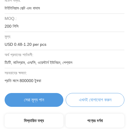
মডেল নম্বর:
টাইটানিয়াম বোল্ট এবং বাদাম
MOQ.:
200 পিসি
মূল্য:
USD 0.48-1.20 per pcs
অর্থ প্রদানের শর্তাবলী:
টি/টি, মানিগ্রাম, এল/সি, ওয়েস্টার্ন ইউনিয়ন, পেপ্যাল
সরবরাহের ক্ষমতা:
প্রতি মাসে 800000 টুকরা
সেরা মূল্য পান
এখনই যোগাযোগ করুন
বিস্তারিত তথ্য
পণ্যের বর্ণনা