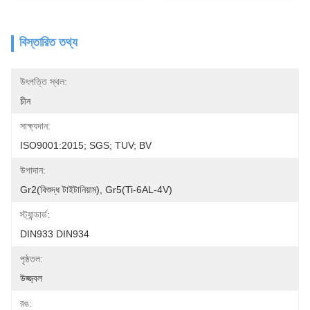
বিস্তারিত তথ্য
উৎপত্তি স্থল:
চীন
সাক্ষ্যদান:
ISO9001:2015; SGS; TUV; BV
উপাদান:
Gr2(বিশুদ্ধ টাইটানিয়াম), Gr5(Ti-6AL-4V)
স্ট্যান্ডার্ড:
DIN933 DIN934
পৃষ্ঠতল:
উজ্জ্বল
রঙ: