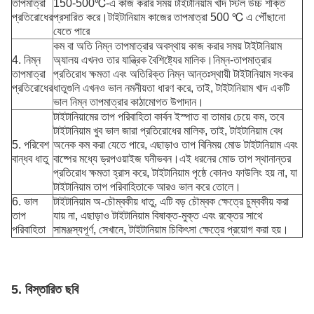
তাপমাত্রা
150-500℃-এ কাজ করার সময় টাইটানিয়াম খাদ স্টিল উচ্চ শক্তি
প্রতিরোধের
প্রসারিত করে।টাইটানিয়াম কাজের তাপমাত্রা 500 ℃ এ পৌঁছানো
যেতে পারে
কম বা অতি নিম্ন তাপমাত্রার অবস্থায় কাজ করার সময় টাইটানিয়াম
4. নিম্ন
অ্যালয় এখনও তার যান্ত্রিক বৈশিষ্ট্যের মালিক।নিম্ন-তাপমাত্রার
তাপমাত্রা
প্রতিরোধ ক্ষমতা এবং অতিরিক্ত নিম্ন আন্তঃস্থায়ী টাইটানিয়াম সংকর
প্রতিরোধের
ধাতুগুলি এখনও ভাল নমনীয়তা ধারণ করে, তাই, টাইটানিয়াম খাদ একটি
ভাল নিম্ন তাপমাত্রার কাঠামোগত উপাদান।
টাইটানিয়ামের তাপ পরিবাহিতা কার্বন ইস্পাত বা তামার চেয়ে কম, তবে
টাইটানিয়াম খুব ভাল জারা প্রতিরোধের মালিক, তাই, টাইটানিয়াম বেধ
5. পরিবেশ
অনেক কম করা যেতে পারে, এছাড়াও তাপ বিনিময় মোড টাইটানিয়াম এবং
বান্ধব ধাতু
বাষ্পের মধ্যে ড্রপওয়াইজ ঘনীভবন।এই ধরনের মোড তাপ স্থানান্তর
প্রতিরোধ ক্ষমতা হ্রাস করে, টাইটানিয়াম পৃষ্ঠে কোনও ফাউলিং হয় না, যা
টাইটানিয়াম তাপ পরিবাহিতাকে আরও ভাল করে তোলে।
6. ভাল
টাইটানিয়াম অ-চৌম্বকীয় ধাতু, এটি বড় চৌম্বক ক্ষেত্রে চুম্বকীয় করা
তাপ
যায় না, এছাড়াও টাইটানিয়াম বিষাক্ত-মুক্ত এবং রক্তের সাথে
পরিবাহিতা
সামঞ্জস্যপূর্ণ, সেখানে, টাইটানিয়াম চিকিৎসা ক্ষেত্রে প্রয়োগ করা হয়।
5. বিস্তারিত ছবি