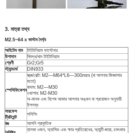
3. মাত্রা তথ্য
M2.5~64 x কাস্টম দৈর্ঘ্য
আইটেম নাম
টাইটানিয়াম ফাস্টেনার
উপাদান
বিশুদ্ধ/খাদ টাইটানিয়াম
শ্রেণী
Gr2;Gr5
স্ট্যান্ডার্ড
DIN933
স্ক্রু/বোল্ট: M2—M64*L6—300mm (বা আপনার জিজ্ঞাসার
মতো)
বাদাম: M2—M30
স্পেসিফিকেশন
ওয়াশার: M2-M30
অ-মানক এবং বিশেষ আকার আপনার অঙ্কন বা প্রয়োজন অনুযায়ী
উপলব্ধ
সারফেস
পলিশিং
ট্রিটমেন্ট
রঙ
আপনি প্রাকৃতিক
হালকা ওজন, অ্যাসিড এবং ক্ষার প্রতিরোধের, অ্যান্টি-জারা, চমৎকার
বৈশিষ্ট্য