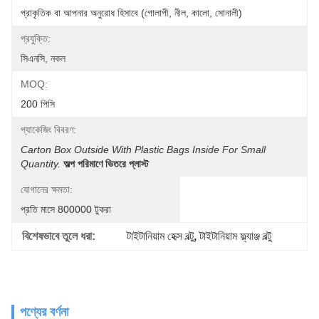
প্রাকৃতিক বা আপনার অনুরোধ হিসাবে (গোলাপী, নীল, কালো, সোনালী)
প্রযুক্তি:
সিএনসি, নকল
MOQ:
200 পিসি
প্যাকেজিং বিবরণ:
Carton Box Outside With Plastic Bags Inside For Small 
Quantity.
অল্প পরিমাণে ভিতরে প্লাস্ট
যোগানের ক্ষমতা:
প্রতি মাসে 800000 টুকরা
বিশেষভাবে তুলে ধরা:
টাইটানিয়াম হেক্স বল্টু
, 
টাইটানিয়াম ফ্ল্যাঞ্জ বল্টু
পণ্যের বর্ণনা