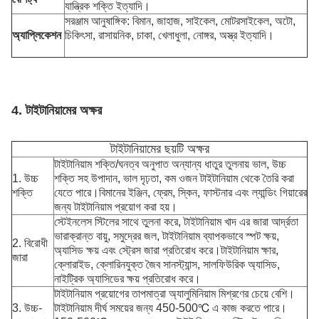
যান্ত্রিক শক্তি ইত্যাদি।
সরঞ্জাম আনুষাঙ্গিক: বিমান, জাহাজ, সাইকেল, মোটরসাইকেল, অটো,
অ্যাপ্লিকেশন
চিকিৎসা, রাসায়নিক, চাকা, খেলাধুলা, নোঙ্গর, অস্ত্র ইত্যাদি।
4. টাইটানিয়ামের অক্ষর
টাইটানিয়ামের ছয়টি অক্ষর
টাইটানিয়াম শক্তি/ঘনত্ব অনুপাত অন্যান্য ধাতুর তুলনায় ভাল, উচ্চ
1. উচ্চ
শক্তি সহ উপাদান, ভাল দৃঢ়তা, কম ওজন টাইটানিয়াম থেকে তৈরি করা
শক্তি
যেতে পারে।বিমানের ইঞ্জিন, ফ্রেম, স্কিন, ফাস্টনার এবং ল্যান্ডিং গিয়ারের
জন্য টাইটানিয়াম প্রয়োগ করা হয়।
স্টেইনলেস স্টিলের সাথে তুলনা করে, টাইটানিয়াম খাদ এর জারা আর্দ্রতা
ভারাক্রান্ত বায়ু, সমুদ্রের জল, টাইটানিয়াম ব্যাপকভাবে স্পট ক্ষয়,
2. বিরোধী
অ্যাসিড ক্ষয় এবং স্ট্রেস জারা প্রতিরোধ করে।টাইটানিয়াম ক্ষার,
জারা
ক্লোরাইড, ক্লোরিনযুক্ত জৈব সানস্ট্যান্স, সালফিউরিক অ্যাসিড,
নাইট্রিক অ্যাসিডের ক্ষয় প্রতিরোধ করে।
টাইটানিয়াম প্রয়োগের তাপমাত্রা অ্যালুমিনিয়াম মিশ্রণের চেয়ে বেশি।
3. উচ্চ-
টাইটানিয়াম দীর্ঘ সময়ের জন্য 450-500℃ এ কাজ করতে পারে।