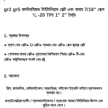
gr2 gr5 কাস্টমাইজড টাইটানিয়াম বোল্ট এবং বাদাম 7/16'' হেক্স
¼ -20 TPI 1'' 2'' দৈর্ঘ্য
1. প্রকার উপলব্ধ
ক্যাপ হেড বোল্ট
U-বোল্ট
স্কয়ার হেড বোল্ট
হেক্স ফ্ল্যাঞ্জ বোল্ট
►
►
►
►
গোলাকার মাথার বোল্ট
বৃত্তাকার টরশিয়নাল শিয়ার বোল্ট
টি-হেড
►
►
►
বোল্ট
কাউন্টারসঙ্ক সকেট হেড বল্টু
►
2. আবেদন
শিল্প, রাসায়নিক, মোটরসাইকেল, স্বয়ংক্রিয়, সাইকেল ইত্যাদি ফাইলে ব্যাপকভাবে
ব্যবহৃত হয়।
জন্য
ইলেক্ট্রোপ্লেটিং / গ্যালভানাইজেশন / অ্যানোড আবরণ টাইটানিয়াম জিগস এবং
ঝুড়ির সাথে মেলে।