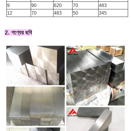
9
90
620
70
483
12
70
483
50
345
2. পণ্যের ছবি