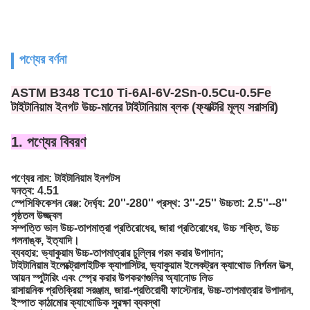
পণ্যের বর্ণনা
ASTM B348 TC10 Ti-6Al-6V-2Sn-0.5Cu-0.5Fe
টাইটানিয়াম ইনগট উচ্চ-মানের টাইটানিয়াম ব্লক (ফ্যাক্টরি মূল্য সরাসরি)
1. পণ্যের বিবরণ
পণ্যের নাম: টাইটানিয়াম ইনগটস
ঘনত্ব: 4.51
স্পেসিফিকেশন রেঞ্জ: দৈর্ঘ্য: 20''-280'' প্রস্থ: 3''-25'' উচ্চতা: 2.5''--8''
পৃষ্ঠতল
উজ্জ্বল
সম্পত্তি
ভাল উচ্চ-তাপমাত্রা প্রতিরোধের, জারা প্রতিরোধের, উচ্চ শক্তি, উচ্চ
গলনাঙ্ক, ইত্যাদি।
ব্যবহার: ভ্যাকুয়াম উচ্চ-তাপমাত্রার চুল্লির গরম করার উপাদান;
টাইটানিয়াম ইলেক্ট্রোলাইটিক ক্যাপাসিটর, ভ্যাকুয়াম ইলেকট্রন ক্যাথোড নির্গমন উত্স,
আয়ন স্পুটারিং এবং স্প্রে করার উপকরণগুলির অ্যানোড লিড
রাসায়নিক প্রতিক্রিয়া সরঞ্জাম, জারা-প্রতিরোধী ফাস্টেনার, উচ্চ-তাপমাত্রার উপাদান,
ইস্পাত কাঠামোর ক্যাথোডিক সুরক্ষা ব্যবস্থা