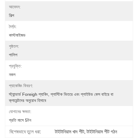
আবেদন:
শিল্প
দৈর্ঘ্য:
কাস্টমাইজড
পৃষ্ঠতল:
পালিশ
প্রযুক্তি:
নকল
প্যাকেজিং বিবরণ:
স্ট্যান্ডার্ড Foreigh প্যাকিং, প্লাস্টিক ভিতরে এবং প্লাইউড কেস বাইরে বা 
ক্লায়েন্টদের অনুরোধ হিসাবে
যোগানের ক্ষমতা:
প্রতি মাসে 5টন
বিশেষভাবে তুলে ধরা:
টাইটানিয়াম খাদ শীট
, 
টাইটানিয়াম শীট গঠন