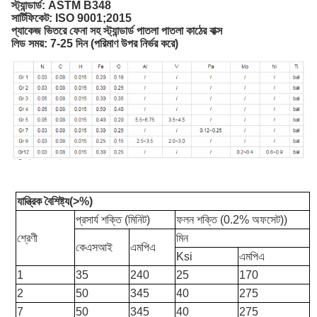
স্ট্যান্ডার্ড: ASTM B348
সার্টিফিকেট: ISO 9001;2015
প্যাকেজ
ভিতরে ফেনা সহ স্ট্যান্ডার্ড পাতলা পাতলা কাঠের বাক্স
লিড সময়: 7-25 দিন (পরিমাণ উপর নির্ভর করে)
যান্ত্রিক বৈশিষ্ট্য(>%)
প্রসার্য শক্তি (মিনিট)
ফলন শক্তি (0.2% অফসেট))
শ্রেণী
মিন
কেএসআই
এমপিএ
Ksi
এমপিএ
1
35
240
25
170
2
50
345
40
275
7
50
345
40
275