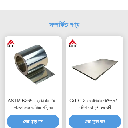
সম্পর্কিত পণ্য
ASTM B265 টাইটানিয়াম শীট –
Gr1 Gr2 টাইটানিয়াম শীট/প্লেট –
হালকা ওজনের উচ্চ-শক্তির
পালিশ করা পৃষ্ঠ ক্ষয়রোধী
বায়োকম্প্যাটিবল
সেরা মূল্য পান
সেরা মূল্য পান