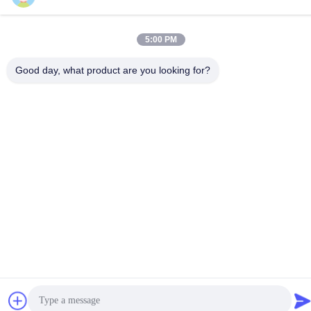
86-13325372991
5:00 PM
Good day, what product are you looking for?
চীন ভালো মানের টাইটানিয়াম ফ্ল্যাঞ্জ সরবরাহকারী। কপিরাইট © -2026 Baoji Lihua
Nonferrous Metals Co., Ltd. . সমস্ত অধিকার সংরক্ষিত.
গোপনীয়তা নীতি
|
সাইট ম্যাপ