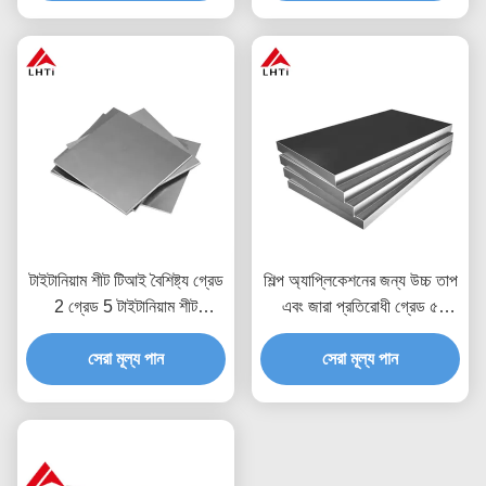
টাইটানিয়াম শীট টিআই বৈশিষ্ট্য গ্রেড
শিল্প অ্যাপ্লিকেশনের জন্য উচ্চ তাপ
2 গ্রেড 5 টাইটানিয়াম শীট
এবং জারা প্রতিরোধী গ্রেড ৫
টাইটানিয়াম প্লেট টাইটানিয়াম ফয়েল
টাইটানিয়াম শীট এবং প্লেট
সেরা মূল্য পান
শীট
সেরা মূল্য পান