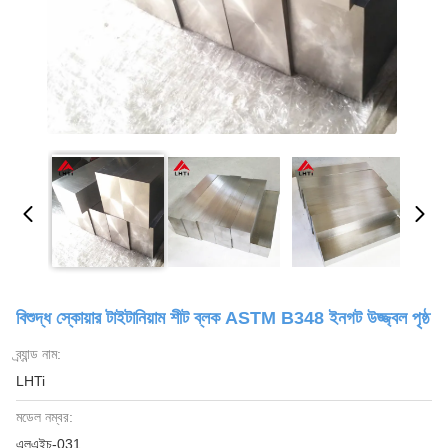
বিশুদ্ধ স্কোয়ার টাইটানিয়াম শীট ব্লক ASTM B348 ইনগট উজ্জ্বল পৃষ্ঠ
ব্র্যান্ড নাম:
LHTi
মডেল নম্বর:
এলএইচ-031