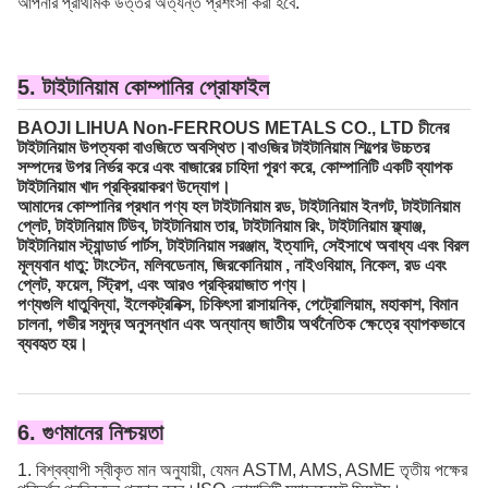
আপনার প্রাথমিক উত্তর অত্যন্ত প্রশংসা করা হবে.
5. টাইটানিয়াম কোম্পানির প্রোফাইল
BAOJI LIHUA Non-FERROUS METALS CO., LTD চীনের
টাইটানিয়াম উপত্যকা বাওজিতে অবস্থিত।বাওজির টাইটানিয়াম শিল্পের উচ্চতর
সম্পদের উপর নির্ভর করে এবং বাজারের চাহিদা পূরণ করে, কোম্পানিটি একটি ব্যাপক
টাইটানিয়াম খাদ প্রক্রিয়াকরণ উদ্যোগ।
আমাদের কোম্পানির প্রধান পণ্য হল টাইটানিয়াম রড, টাইটানিয়াম ইনগট, টাইটানিয়াম
প্লেট, টাইটানিয়াম টিউব, টাইটানিয়াম তার, টাইটানিয়াম রিং, টাইটানিয়াম ফ্ল্যাঞ্জ,
টাইটানিয়াম স্ট্যান্ডার্ড পার্টস, টাইটানিয়াম সরঞ্জাম, ইত্যাদি, সেইসাথে অবাধ্য এবং বিরল
মূল্যবান ধাতু: টাংস্টেন, মলিবডেনাম, জিরকোনিয়াম , নাইওবিয়াম, নিকেল, রড এবং
প্লেট, ফয়েল, স্ট্রিপ, এবং আরও প্রক্রিয়াজাত পণ্য।
পণ্যগুলি ধাতুবিদ্যা, ইলেকট্রনিক্স, চিকিৎসা রাসায়নিক, পেট্রোলিয়াম, মহাকাশ, বিমান
চালনা, গভীর সমুদ্র অনুসন্ধান এবং অন্যান্য জাতীয় অর্থনৈতিক ক্ষেত্রে ব্যাপকভাবে
ব্যবহৃত হয়।
6. গুণমানের নিশ্চয়তা
1. বিশ্বব্যাপী স্বীকৃত মান অনুযায়ী, যেমন ASTM, AMS, ASME তৃতীয় পক্ষের