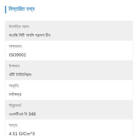
বিস্তারিত তথ্য
উৎপত্তি স্থল:
বাওজি সিটি শানসি প্রদেশ চীন
সাক্ষ্যদান:
ISO9001
উপাদান:
খাঁটি টাইটানিয়াম
আকৃতি:
বর্গক্ষেত্র
স্ট্যান্ডার্ড:
এএসটিএম বি 348
ঘনত্ব:
4.51 G/cm^3