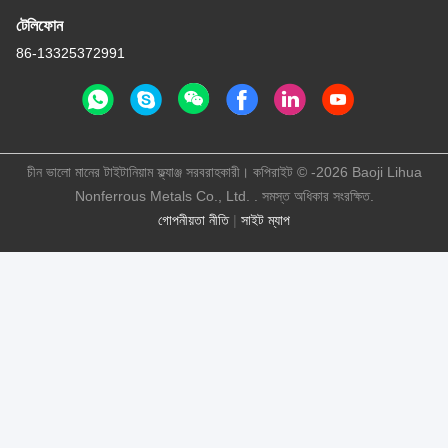
টেলিফোন
86-13325372991
চীন ভালো মানের টাইটানিয়াম ফ্ল্যাঞ্জ সরবরাহকারী। কপিরাইট © -2026 Baoji Lihua
Nonferrous Metals Co., Ltd. . সমস্ত অধিকার সংরক্ষিত.
গোপনীয়তা নীতি
|
সাইট ম্যাপ