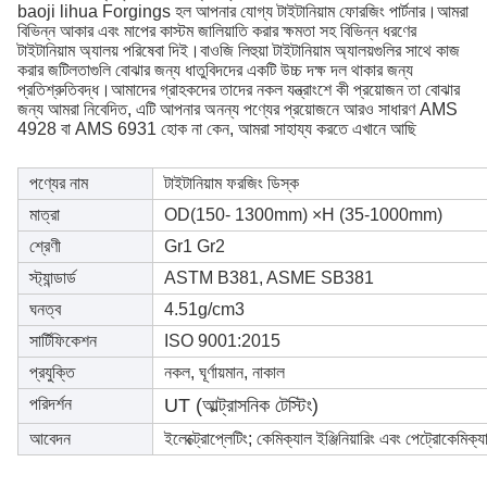
baoji lihua Forgings হল আপনার যোগ্য টাইটানিয়াম ফোরজিং পার্টনার।আমরা
বিভিন্ন আকার এবং মাপের কাস্টম জালিয়াতি করার ক্ষমতা সহ বিভিন্ন ধরণের
টাইটানিয়াম অ্যালয় পরিষেবা দিই।বাওজি লিহুয়া টাইটানিয়াম অ্যালয়গুলির সাথে কাজ
করার জটিলতাগুলি বোঝার জন্য ধাতুবিদদের একটি উচ্চ দক্ষ দল থাকার জন্য
প্রতিশ্রুতিবদ্ধ।আমাদের গ্রাহকদের তাদের নকল যন্ত্রাংশে কী প্রয়োজন তা বোঝার
জন্য আমরা নিবেদিত, এটি আপনার অনন্য পণ্যের প্রয়োজনে আরও সাধারণ AMS
4928 বা AMS 6931 হোক না কেন, আমরা সাহায্য করতে এখানে আছি
পণ্যের নাম
টাইটানিয়াম ফরজিং ডিস্ক
মাত্রা
OD(150- 1300mm) ×H (35-1000mm)
শ্রেণী
Gr1 Gr2
স্ট্যান্ডার্ড
ASTM B381, ASME SB381
ঘনত্ব
4.51g/cm3
শিল্প বিক্রি gr12 টাইটানিয়াম শিল্প নকল রোলি
সার্টিফিকেশন
ISO 9001:2015
প্রযুক্তি
নকল, ঘূর্ণায়মান, নাকাল
শিল্প বিক্রি gr12 টাইটানিয়াম শিল্প ন
পরিদর্শন
UT (আল্ট্রাসনিক টেস্টিং)
আবেদন
ইলেক্ট্রোপ্লেটিং; কেমিক্যাল ইঞ্জিনিয়ারিং এবং পেট্রোকেমিক্য