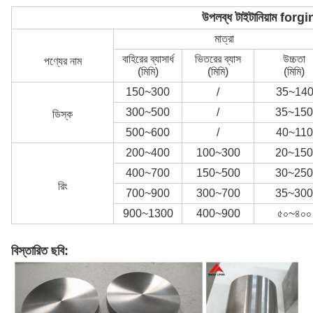
উপলব্ধ টাইটানিয়াম forgi
মাত্রা
বাহিরের ব্যাসার্ধ
ভিতরের ব্যাস
উচ্চতা
পণ্যের নাম
(মিমি)
(মিমি)
(মিমি)
150~300
/
35~14
300~500
/
35~150
ডিস্ক
500~600
/
40~110
200~400
100~300
20~150
400~700
150~500
30~250
রিং
700~900
300~700
35~300
900~1300
400~900
৫০~৪০০
বিস্তারিত ছবি: