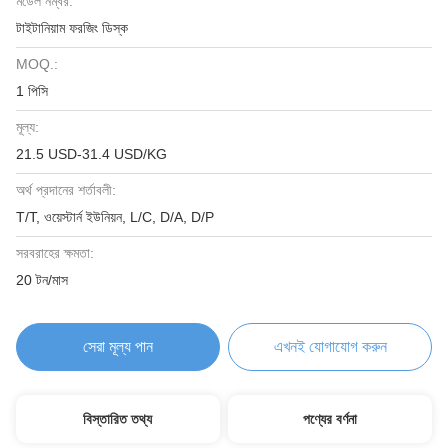
মডেল নম্বর:
টাইটানিয়াম ফরজিং ডিস্ক
MOQ.:
1 পিসি
মূল্য:
21.5 USD-31.4 USD/KG
অর্থ প্রদানের শর্তাবলী:
T/T, ওয়েস্টার্ন ইউনিয়ন, L/C, D/A, D/P
সরবরাহের ক্ষমতা:
20 টন/মাস
সেরা মূল্য পান
এখনই যোগাযোগ করুন
বিস্তারিত তথ্য
পণ্যের বর্ণনা