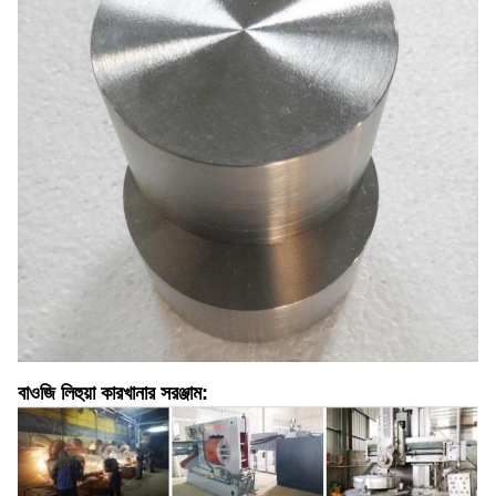
বাওজি লিহুয়া কারখানার সরঞ্জাম: