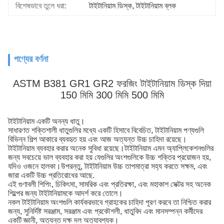
বিশেষভাবে তুলে ধরা:
টাইটানিয়াম ডিস্ক
, 
টাইটানিয়াম ব্লক
পণ্যের বর্ণনা
ASTM B381 GR1 GR2 ফরজিং টাইটানিয়াম ডিস্ক দিয়া
150 মিমি 300 মিমি 500 মিমি
টাইটানিয়াম একটি অনন্য ধাতু।
সাধারণত শক্তিশালী ধাতুগুলির মধ্যে একটি হিসাবে বিবেচিত, টাইটানিয়াম পণ্যগুলি
বিভিন্ন শিল্প আকারে ব্যবহৃত হয় এবং আজ অত্যন্ত উচ্চ চাহিদা রয়েছে।
টাইটানিয়াম ব্যবহার করার অনেক সুবিধা রয়েছে।টাইটানিয়াম এমন অ্যাপ্লিকেশনগুলির
জন্য সবচেয়ে ভাল ব্যবহার করা হয় যেগুলির অংশগুলিকে উচ্চ শক্তির প্রয়োজন হয়,
যদিও ওজনে হালকা।উপরন্তু, টাইটানিয়াম উচ্চ তাপমাত্রা সহ্য করতে সক্ষম, এবং
জারা একটি উচ্চ প্রতিরোধের আছে.
এই গুণাবলী শিপিং, চিকিৎসা, সামরিক এবং প্রতিরক্ষা, এবং মহাকাশ সেক্টর সহ অনেক
শিল্পের জন্য টাইটানিয়ামকে আদর্শ করে তোলে।
নকল টাইটানিয়াম অংশগুলি কার্যকরভাবে গ্রাহকের চাহিদা পূরণ করবে তা নিশ্চিত করার
জন্য, সুনির্দিষ্ট সরঞ্জাম, সরঞ্জাম এবং প্রকৌশলী, ধাতুবিদ এবং মানসম্পন্ন কর্মীদের
একটি জ্ঞানী, অত্যন্ত দক্ষ দল অত্যাবশ্যক।