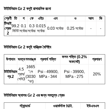
টাইটানিয়াম Gr 2 কনুই রাসায়নিক রচনা
শ্রেণী
তি
গ
ফে
এইচ
এন
ও
আল
ভি
টিআই
99.2
0.1
0.3
0.015
গ্রেড
0.03 সর্বোচ্চ
0.25 সর্বোচ্চ
-
-
মিনিট
সর্বোচ্চ
সর্বোচ্চ
সর্বোচ্চ
2
টাইটানিয়াম Gr 2 কনুই যান্ত্রিক বৈশিষ্ট্য
ফলন শক্তি (0.2%
উপাদান
ঘনত্ব
গলনাঙ্ক
প্রসার্য শক্তি
প্রসারণ
অফসেট)
1665
4.5
টাইটানিয়াম
°সে
Psi - 49900,
Psi - 39900,
গ্রাম/
20%
গ্র.2
(3030
MPa - 344
MPa - 275
সেমি3
°ফা)
টাইটানিয়াম অ্যালয় Gr 2 এর জন্য সমতুল্য গ্রেড
স্ট্যান্ডার্ড
ওয়ার্কস্টফ NR.
ইউএনএস