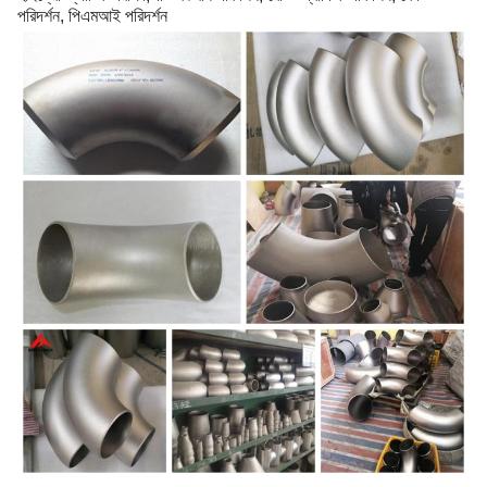
পরিদর্শন, পিএমআই পরিদর্শন