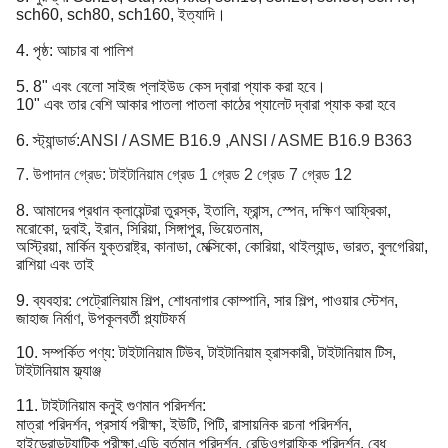
sch60, sch80, sch160, ইত্যাদি।
4. পৃষ্ঠ: আচার বা পালিশ
5. 8" এবং বেলো সাইজ প্লাইউড কেস দ্বারা প্যাক করা হবে।
10" এবং তার বেশি আকার পাতলা পাতলা কাঠের প্যালেট দ্বারা প্যাক করা হবে
6. স্ট্যান্ডার্ড:
ANSI / ASME B16.9 ,ANSI / ASME B16.9 B363
7. উপাদান গ্রেড: টাইটানিয়াম গ্রেড 1 গ্রেড 2 গ্রেড 7 গ্রেড 12
8. আমাদের প্রধান ক্লায়েন্টরা তুরস্ক, ইতালি, ফ্রান্স, স্পেন, দক্ষিণ আফ্রিকা,
মরোকো, দুবাই, ইরান, সিরিয়া, সিঙ্গাপুর, ভিয়েতনাম,
অস্ট্রিয়া, মার্কিন যুক্তরাষ্ট্র, কানাডা, মেক্সিকো, কোরিয়া, থাইল্যান্ড, ভারত, বুলগেরিয়া,
রাশিয়া এবং তাই
9. ব্যবহার: পেট্রোলিয়াম শিল্প, শোধনাগার কোম্পানি, সার শিল্প, পাওয়ার স্টেশন,
জাহাজ নির্মাণ, উপকূলবর্তী প্ল্যাটফর্ম
10. সম্পর্কিত পণ্য: টাইটানিয়াম টিউব, টাইটানিয়াম হ্রাসকারী, টাইটানিয়াম টিস,
টাইটানিয়াম ফ্ল্যাঞ্জ
11. টাইটানিয়াম কনুই গুণমান পরিদর্শন:
মাত্রা পরিদর্শন, প্রসার্য পরীক্ষা, ইউটি, পিটি, রাসায়নিক রচনা পরিদর্শন,
হাইড্রোডট্যাটিক পরীক্ষা,
এডি বর্তমান পরিদর্শন, রেডিওগ্রাফিক পরিদর্শন, বেধ