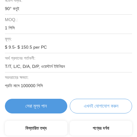
মডেল নম্বর:
90° কনুই
MOQ.:
1 পিসি
মূল্য:
$ 9.5- $ 150.5 per PC
অর্থ প্রদানের শর্তাবলী:
T/T, L/C, D/A, D/P, ওয়েস্টার্ন ইউনিয়ন
সরবরাহের ক্ষমতা:
প্রতি মাসে 100000 পিসি
সেরা মূল্য পান
এখনই যোগাযোগ করুন
বিস্তারিত তথ্য
পণ্যের বর্ণনা