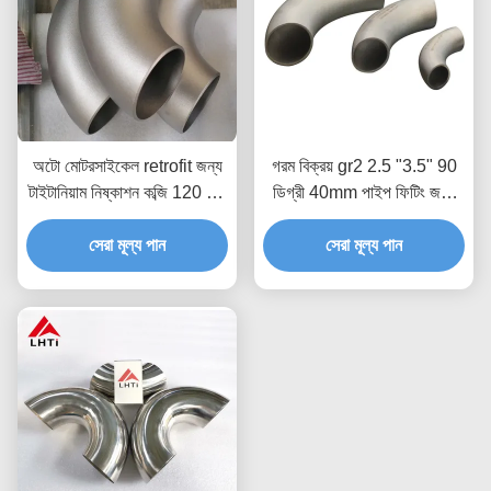
অটো মোটরসাইকেল retrofit জন্য
গরম বিক্রয় gr2 2.5 "3.5" 90
টাইটানিয়াম নিষ্কাশন কব্জি 120 90
ডিগ্রী 40mm পাইপ ফিটিং জন্য
45 ডিগ্রী ASTM B363 বিশুদ্ধ
টাইটানিয়াম কোমর
টাইটানিয়াম কব্জি ANSI JIS সম্মতি
সেরা মূল্য পান
সেরা মূল্য পান