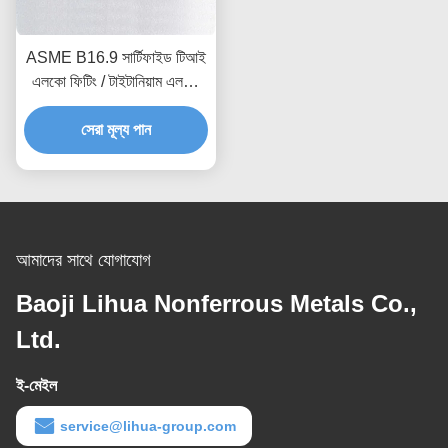
ASME B16.9 সার্টিফাইড টিআই
এলকো ফিটিং / টাইটানিয়াম এলকো
180 ডিগ্রি ওয়েল্ড সংযোগ পোলিশ
সেরা মূল্য পান
পৃষ্ঠ
আমাদের সাথে যোগাযোগ
Baoji Lihua Nonferrous Metals Co.,
Ltd.
ই-মেইল
service@lihua-group.com