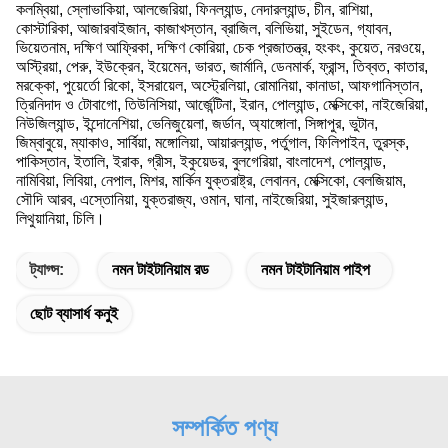
কলম্বিয়া, স্লোভাকিয়া, আলজেরিয়া, ফিনল্যান্ড, নেদারল্যান্ড, চীন, রাশিয়া,
কোস্টারিকা, আজারবাইজান, কাজাখস্তান, ব্রাজিল, বলিভিয়া, সুইডেন, গ্যাবন,
ভিয়েতনাম, দক্ষিণ আফ্রিকা, দক্ষিণ কোরিয়া, চেক প্রজাতন্ত্র, হংকং, কুয়েত, নরওয়ে,
অস্ট্রিয়া, পেরু, ইউক্রেন, ইয়েমেন, ভারত, জার্মানি, ডেনমার্ক, ফ্রান্স, তিব্বত, কাতার,
মরক্কো, পুয়ের্তো রিকো, ইসরায়েল, অস্ট্রেলিয়া, রোমানিয়া, কানাডা, আফগানিস্তান,
ত্রিনিদাদ ও টোবাগো, তিউনিসিয়া, আর্জেন্টিনা, ইরান, পোল্যান্ড, মেক্সিকো, নাইজেরিয়া,
নিউজিল্যান্ড, ইন্দোনেশিয়া, ভেনিজুয়েলা, জর্ডান, অ্যাঙ্গোলা, সিঙ্গাপুর, ভুটান,
জিম্বাবুয়ে, ম্যাকাও, সার্বিয়া, মঙ্গোলিয়া, আয়ারল্যান্ড, পর্তুগাল, ফিলিপাইন, তুরস্ক,
পাকিস্তান, ইতালি, ইরাক, গ্রীস, ইকুয়েডর, বুলগেরিয়া, বাংলাদেশ, পোল্যান্ড,
নামিবিয়া, লিবিয়া, নেপাল, মিশর, মার্কিন যুক্তরাষ্ট্র, লেবানন, মেক্সিকো, বেলজিয়াম,
সৌদি আরব, এস্তোনিয়া, যুক্তরাজ্য, ওমান, ঘানা, নাইজেরিয়া, সুইজারল্যান্ড,
লিথুয়ানিয়া, চিলি।
ট্যাগ্স:
নমন টাইটানিয়াম রড
নমন টাইটানিয়াম পাইপ
ছোট ব্যাসার্ধ কনুই
সম্পর্কিত পণ্য