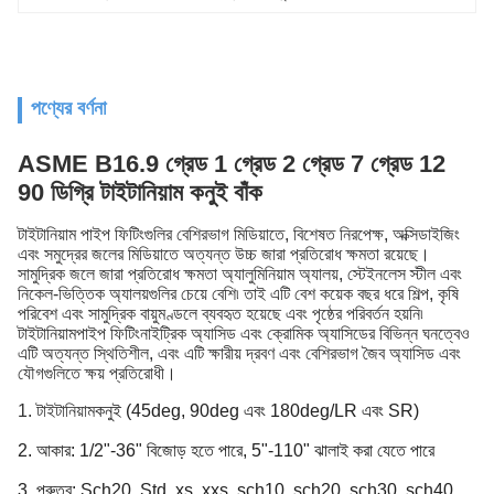
পণ্যের বর্ণনা
ASME B16.9 গ্রেড 1 গ্রেড 2 গ্রেড 7 গ্রেড 12
90 ডিগ্রি টাইটানিয়াম কনুই বাঁক
টাইটানিয়াম পাইপ ফিটিংগুলির বেশিরভাগ মিডিয়াতে, বিশেষত নিরপেক্ষ, অক্সিডাইজিং
এবং সমুদ্রের জলের মিডিয়াতে অত্যন্ত উচ্চ জারা প্রতিরোধ ক্ষমতা রয়েছে।
সামুদ্রিক জলে জারা প্রতিরোধ ক্ষমতা অ্যালুমিনিয়াম অ্যালয়, স্টেইনলেস স্টীল এবং
নিকেল-ভিত্তিক অ্যালয়গুলির চেয়ে বেশি৷ তাই এটি বেশ কয়েক বছর ধরে শিল্প, কৃষি
পরিবেশ এবং সামুদ্রিক বায়ুমণ্ডলে ব্যবহৃত হয়েছে এবং পৃষ্ঠের পরিবর্তন হয়নি৷
টাইটানিয়াম
পাইপ ফিটিং
নাইট্রিক অ্যাসিড এবং ক্রোমিক অ্যাসিডের বিভিন্ন ঘনত্বেও
এটি অত্যন্ত স্থিতিশীল, এবং এটি ক্ষারীয় দ্রবণ এবং বেশিরভাগ জৈব অ্যাসিড এবং
যৌগগুলিতে ক্ষয় প্রতিরোধী।
1. টাইটানিয়াম
কনুই (45deg, 90deg এবং 180deg/LR এবং SR)
2. আকার: 1/2"-36" বিজোড় হতে পারে, 5"-110" ঝালাই করা যেতে পারে
3. পুরুত্ব: Sch20, Std, xs, xxs, sch10, sch20, sch30, sch40,