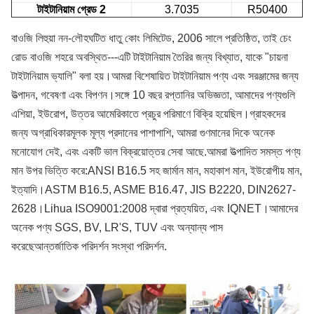
টাইটানিয়াম গ্রেড 2
3.7035
R50400
বাওজি লিহুয়া নন-লৌহঘটিত ধাতু কোং লিমিটেড, 2006 সালে প্রতিষ্ঠিত, তাই চেং
রোড বাওজি শহরে অবস্থিত---
এটি টাইটানিয়াম তৈরির জন্য বিখ্যাত, যাকে "চায়না
টাইটানিয়াম ভ্যালি" বলা হয়।আমরা বিশেষায়িত
টাইটানিয়াম পণ্য এবং সরঞ্জামের জন্য
উত্পাদন, গবেষণা এবং বিপণন।সঙ্গে 10 বছর
রপ্তানির অভিজ্ঞতা, আমাদের পণ্যগুলি
এশিয়া, ইউরোপ, উত্তর আমেরিকাতে প্রচুর পরিমাণে বিক্রি হয়েছিল।
গ্রাহকদের
জন্য অগ্রাধিকারমূলক মূল্য প্রদানের পাশাপাশি, আমরা গুণমানের দিকে অনেক
মনোযোগ দেই, এবং
একটি ভাল বিক্রয়োত্তর সেবা আছে.আমরা উত্পাদিত সমস্ত পণ্য
মান উপর ভিত্তি করে:
ANSI B16.5 সহ জার্মান মান, মহাকাশ মান, ইউরোপীয় মান,
ইত্যাদি।
ASTM B16.5, ASME B16.47, JIS B2220, DIN2627-
2628।Lihua ISO9001:2008 দ্বারা প্রত্যয়িত,
এবং IQNET।আমাদের
অনেক পণ্য SGS, BV, LR'S, TUV এবং অন্যান্য পাস
করেছে
আন্তর্জাতিক
পরিদর্শন সংস্থা পরিদর্শন
.