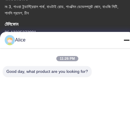
নং 3, গাওয়া ইন্ডাস্ট্রিয়াল পার্ক, বাওটাই রোড, গাওক্সিন ডেভেলপমেন্ট জোন, বাওজি সিটি,
শানসি প্রদেশ, চীন
টেলিফোন
86-13325372991
Alice
11:26 PM
চীন ভালো মানের টাইটানিয়াম ফ্ল্যাঞ্জ সরবরাহকারী। কপিরাইট © -2026 Baoji Lihua
Good day, what product are you looking for?
Nonferrous Metals Co., Ltd. . সমস্ত অধিকার সংরক্ষিত.
গোপনীয়তা নীতি
|
সাইট ম্যাপ