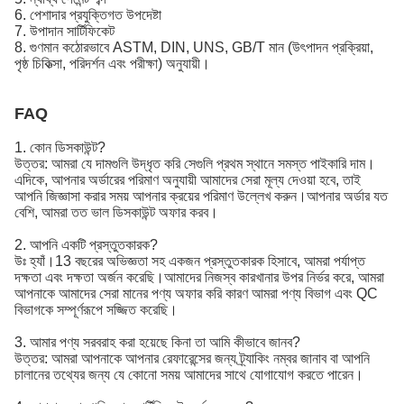
6. পেশাদার প্রযুক্তিগত উপদেষ্টা
7. উপাদান সার্টিফিকেট
8. গুণমান কঠোরভাবে ASTM, DIN, UNS, GB/T মান (উৎপাদন প্রক্রিয়া,
পৃষ্ঠ চিকিত্সা, পরিদর্শন এবং পরীক্ষা) অনুযায়ী।
FAQ
1. কোন ডিসকাউন্ট?
উত্তর: আমরা যে দামগুলি উদ্ধৃত করি সেগুলি প্রথম স্থানে সমস্ত পাইকারি দাম।
এদিকে, আপনার অর্ডারের পরিমাণ অনুযায়ী আমাদের সেরা মূল্য দেওয়া হবে, তাই
আপনি জিজ্ঞাসা করার সময় আপনার ক্রয়ের পরিমাণ উল্লেখ করুন।আপনার অর্ডার যত
বেশি, আমরা তত ভাল ডিসকাউন্ট অফার করব।
2. আপনি একটি প্রস্তুতকারক?
উঃ হ্যাঁ।13 বছরের অভিজ্ঞতা সহ একজন প্রস্তুতকারক হিসাবে, আমরা পর্যাপ্ত
দক্ষতা এবং দক্ষতা অর্জন করেছি।আমাদের নিজস্ব কারখানার উপর নির্ভর করে, আমরা
আপনাকে আমাদের সেরা মানের পণ্য অফার করি কারণ আমরা পণ্য বিভাগ এবং QC
বিভাগকে সম্পূর্ণরূপে সজ্জিত করেছি।
3. আমার পণ্য সরবরাহ করা হয়েছে কিনা তা আমি কীভাবে জানব?
উত্তর: আমরা আপনাকে আপনার রেফারেন্সের জন্য ট্র্যাকিং নম্বর জানাব বা আপনি
চালানের তথ্যের জন্য যে কোনো সময় আমাদের সাথে যোগাযোগ করতে পারেন।