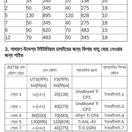
1
35
240
20
138
20
2
50
345
40
275
18
5
130
895
120
828
10
7
50
345
40
275
18
9
90
620
70
483
15
12
70
483
50
345
18
3. সাধারণ-উদ্দেশ্য টাইটানিয়াম ঢালাইয়ের জন্য ফিলার ধাতু বেছে নেওয়ার
জন্য গাইড
ASTM বেস
প্রস্তাবিত ফিলার
বেস মেটাল
স্বাভাবিক রচনা
মেটাল গ্রেড
মেটাল
UTS(মিনিট)
YS(মিনিট)
ksi[Mpa]
ksi[Mpa]
Unalloyed Ti
গ্রেড 1
৩৫[২৪০]
20[138]
ইআরটিআই-1
CP1
Unalloyed Ti
গ্রেড ২
৫০[৩৪৫]
40[275]
ইআরটিআই-2
CP2
গ্রেড 4
80[550]
70[483]
অবিকৃত Ti CP4
ইআরটিআই-4
গ্রেড 5
130[895]
120[828]
Ti 6AL-4V
ইআরটিআই-5
গ্রেড 7
৫০[৩৪৫]
40[275]
Ti 0.15Pd
ইআরটিআই-7