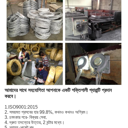
আমাদের সাথে সহযোগিতা আপনাকে একটি শক্তিশালী গ্যারান্টি প্রদান
করবে।
1.ISO9001:2015
2. সময়মত প্রসবের হার 99.8%, কখনও কখনও অগ্রিম।
3. চমৎকার পরে- বিক্রয় সেবা.
4. দ্রুত তদন্তের উত্তর, 2 ঘন্টার মধ্যে।
5. ন্যায্য পেমেন্ট শব্দ