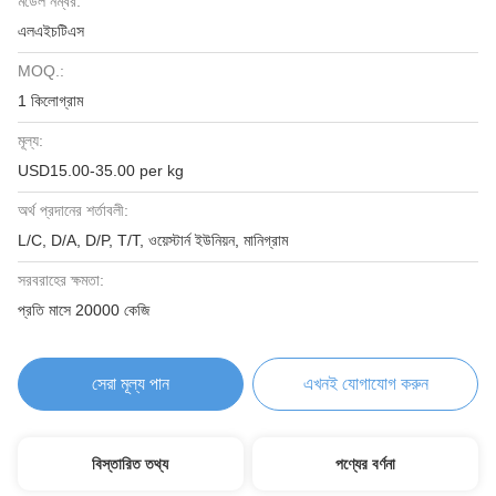
মডেল নম্বর:
এলএইচটিএস
MOQ.:
1 কিলোগ্রাম
মূল্য:
USD15.00-35.00 per kg
অর্থ প্রদানের শর্তাবলী:
L/C, D/A, D/P, T/T, ওয়েস্টার্ন ইউনিয়ন, মানিগ্রাম
সরবরাহের ক্ষমতা:
প্রতি মাসে 20000 কেজি
সেরা মূল্য পান
এখনই যোগাযোগ করুন
বিস্তারিত তথ্য
পণ্যের বর্ণনা