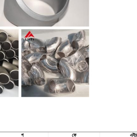
গ
ফে
এই