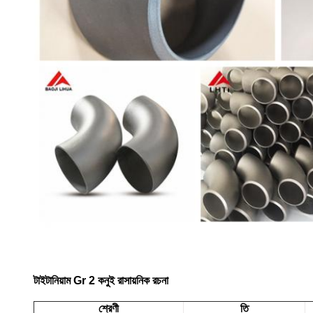
টাইটানিয়াম Gr 2 কনুই রাসায়নিক রচনা
শ্রেণী
তি