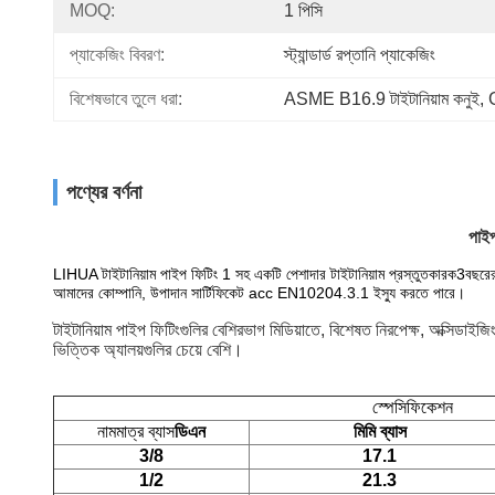
MOQ:
1 পিসি
প্যাকেজিং বিবরণ:
স্ট্যান্ডার্ড রপ্তানি প্যাকেজিং
বিশেষভাবে তুলে ধরা:
ASME B16.9 টাইটানিয়াম কনুই
, 
G
পণ্যের বর্ণনা
পাই
LIHUA টাইটানিয়াম পাইপ ফিটিং 1 সহ একটি পেশাদার টাইটানিয়াম প্রস্তুতকারক
3
বছরের
আমাদের কোম্পানি, উপাদান সার্টিফিকেট acc EN10204.3.1 ইস্যু করতে পারে।
টাইটানিয়াম পাইপ ফিটিংগুলির বেশিরভাগ মিডিয়াতে, বিশেষত নিরপেক্ষ, অক্সিডাইজি
ভিত্তিক অ্যালয়গুলির চেয়ে বেশি।
স্পেসিফিকেশন
নামমাত্র ব্যাস
ডিএন
মিমি ব্যাস
3/8
17.1
1/2
21.3