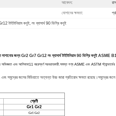
আবেদন:
রাস
যোগানের ক্ষমতা:
প্
r12 টাইটানিয়াম কনুই
, 
লং ব্যাসার্ধ 90 ডিগ্রি কনুই
প লাগানোর জন্য Gr2 Gr7 Gr12 লং ব্যাসার্ধ টাইটানিয়াম 90 ডিগ্রি কনুই ASME B
 অভিজ্ঞতা এবং আলিবাবা
11 বছর
স্বর্ণ সরবরাহকারী.সমস্ত পণ্য ASME এবং ASTM স্ট্যান্ডার্ডে
ং এবং সমুদ্রের জলের মিডিয়াতে অত্যন্ত উচ্চ জারা প্রতিরোধ ক্ষমতা রয়েছে।সমুদ্রের জলে জ
শ্রেণী
Gr1 Gr2
Gr1 Gr2