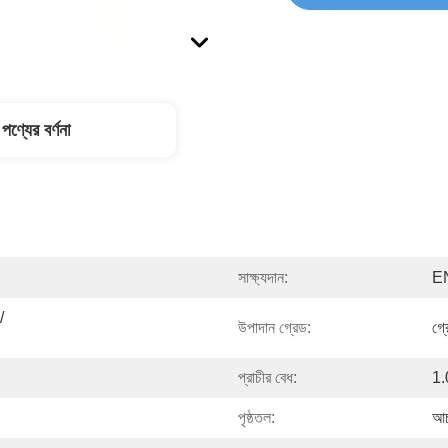
পণ্যের বর্ণনা
সাক্ষ্যদান:
E
 
উপাদান গ্রেড:
গ্
প্রাচীর বেধ:
1.
পৃষ্ঠতল:
আচ