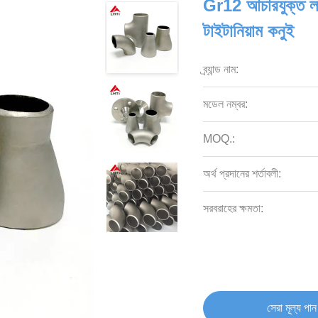
Gr12 আচারযুক্ত লম
টাইটানিয়াম কনুই
ব্র্যান্ড নাম:
মডেল নম্বর:
MOQ.:
অর্থ প্রদানের শর্তাবলী:
সরবরাহের ক্ষমতা:
সেরা মূল্য পান