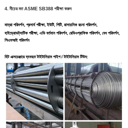
4. নীচের মত ASME SB388 পরীক্ষা করুন
মাত্রা পরিদর্শন, প্রসার্য পরীক্ষা, ইউটি, পিটি, রাসায়নিক রচনা পরিদর্শন,
হাইড্রোডট্যাটিক পরীক্ষা, এডি বর্তমান পরিদর্শন, রেডিওগ্রাফিক পরিদর্শন, বেধ পরিদর্শন,
পিএমআই পরিদর্শন
হিট এক্সচেঞ্জারে ব্যবহৃত টাইটানিয়াম পাইপ / টাইটানিয়াম টিউব: