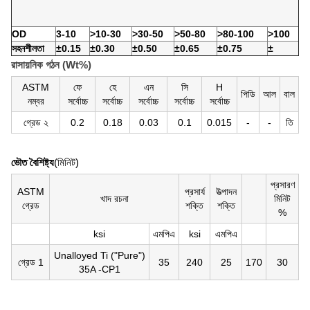
OD
3-10
>10-30
>30-50
>50-80
>80-100
>100
সহনশীলতা
±0.15
±0.30
±0.50
±0.65
±0.75
±
রাসায়নিক গঠন (Wt%)
ASTM
ফে
হে
এন
সি
H
পিডি
আল
বাল
নম্বর
সর্বোচ্চ
সর্বোচ্চ
সর্বোচ্চ
সর্বোচ্চ
সর্বোচ্চ
গ্রেড ২
0.2
0.18
0.03
0.1
0.015
-
-
তি
ভৌত বৈশিষ্ট্য
(মিনিট)
প্রসারণ
ASTM
প্রসার্য
উত্পাদন
খাদ রচনা
মিনিট
গ্রেড
শক্তি
শক্তি
%
ksi
এমপিএ
ksi
এমপিএ
Unalloyed Ti ("Pure")
গ্রেড 1
35
240
25
170
30
35A -CP1