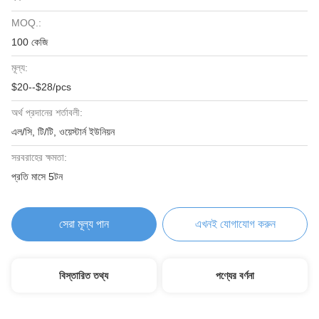
MOQ.:
100 কেজি
মূল্য:
$20--$28/pcs
অর্থ প্রদানের শর্তাবলী:
এল/সি, টি/টি, ওয়েস্টার্ন ইউনিয়ন
সরবরাহের ক্ষমতা:
প্রতি মাসে 5টন
সেরা মূল্য পান
এখনই যোগাযোগ করুন
বিস্তারিত তথ্য
পণ্যের বর্ণনা