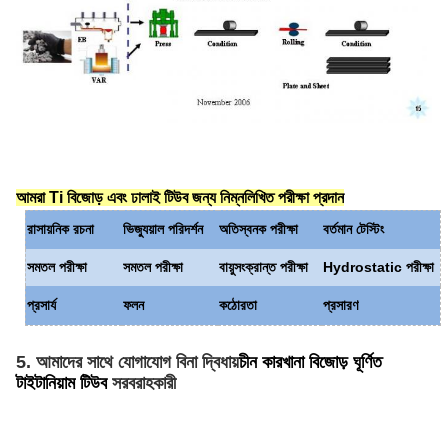
আমরা Ti বিজোড় এবং ঢালাই টিউব জন্য নিম্নলিখিত পরীক্ষা প্রদান
রাসায়নিক রচনা
ভিজ্যুয়াল পরিদর্শন
অতিস্বনক পরীক্ষা
বর্তমান টেস্টিং
সমতল পরীক্ষা
সমতল পরীক্ষা
বায়ুসংক্রান্ত পরীক্ষা
Hydrostatic পরীক্ষা
প্রসার্য
ফলন
কঠোরতা
প্রসারণ
5. আমাদের সাথে যোগাযোগ বিনা দ্বিধায়
চীন কারখানা বিজোড় ঘূর্ণিত
টাইটানিয়াম টিউব
সরবরাহকারী