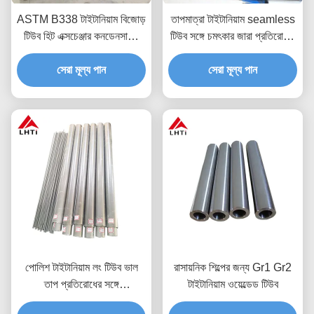
ASTM B338 টাইটানিয়াম বিজোড়
তাপমাত্রা টাইটানিয়াম seamless
টিউব হিট এক্সচেঞ্জার কনডেনসারের
টিউব সঙ্গে চমৎকার জারা প্রতিরোধের
জন্য 19 মিমি
GR1 GR2 GR3 GR4 GR5
সেরা মূল্য পান
GR7 GR9 GR12
সেরা মূল্য পান
পোলিশ টাইটানিয়াম লং টিউব ভাল
রাসায়নিক শিল্পের জন্য Gr1 Gr2
তাপ প্রতিরোধের সঙ্গে
টাইটানিয়াম ওয়েল্ডেড টিউব
4.51G/Cm3 ঘনত্ব