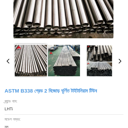
ASTM B338 গ্রেড 2 বিজোড় ঘূর্ণিত টাইটানিয়াম টিউব
ব্র্যান্ড নাম:
LHTi
মডেল নম্বর:
নল