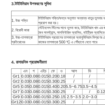
3.
টাইটানিয়াম উপকরণের সুবিধা
টাইটানিয়াম শক্তি/ঘনত্ব অনুপাত অন্যান্য ধাতুর তুলনায় 
1. উচ্চ শক্তি
প্রয়োগ করা হয়।
স্টেইনলেস স্টিলের সাথে তুলনা করে, টাইটানিয়াম খাদ এর জার
2. বিরোধী জারা
জৈব সানস্ট্যান্স, সালফিউরিক অ্যাসিড, নাইট্রিক অ্যাসিড
3. উচ্চ-তাপমাত্রা
টাইটানিয়াম প্রয়োগের তাপমাত্রা অ্যালুমিনিয়াম মিশ্
প্রতিরোধের
কাজের তাপমাত্রা 500 ℃ এ পৌঁছানো যেতে পারে
4. রাসায়নিক প্রয়োজনীয়তা
এন
গ
এইচ
ফে
ও
আল
ভি
Gr1
0.03
0.08
0.015
0.20
0.18
/
/
Gr2
0.03
0.08
0.015
0.30
0.25
/
/
Gr5
0.05
0.08
0.015
0.40
0.20
5.5~6.75
3.5~4.5
Gr7
0.03
0.08
0.015
0.30
0.25
/
/
0.1
Gr9
0.03
0.08
0.015
0.25
0.15
2.5~3.5
2.0~3.0
Gr12
0.03
0.08
0.015
0.30
0.25
/
/