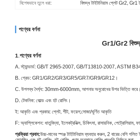
বিশেষভাবে তুলে ধরা:
বিশুদ্ধ টাইটানিয়াম প্লেট Gr2
, 
Gr1 টা
পণ্যের বর্ণনা
Gr1/Gr2 বিশুদ
1
.
পণ্যের বর্ণনা
A. স্ট্যান্ডার্ড: GB/T 2965-2007, GB/T13810-2007, ASTM
B. গ্রেড: GR1/GR2/GR3/GR5/GR7/GR9/GR12।
C. উপলব্ধ দৈর্ঘ্য: 30mm-6000mm, আপনার অনুরোধের উপর ভিত্তি করে
D. টেকনিক: কোল্ড এবং হট রোলিং।
ই: আকৃতি এবং প্রকার: প্লেট, শীট, ফয়েল;সোজা/ঘূর্ণিত আকৃতি
F: অ্যাপ্লিকেশন: ধাতুবিদ্যা, ইলেকট্রনিক্স, চিকিৎসা, রাসায়নিক, পেট্রোলিয়াম, ফ
প্রক্রিয়া প্রবাহ:
উচ্চ-মানের স্পঞ্জ টাইটানিয়াম ব্যবহার করুন, 2 বারের বেশি গলিত
ফোরজিং এবং হট-রোলিং, হট-রোলিং, পণ্য অনুসারে রোলিং পদ্ধতি নির্বাচন করা,