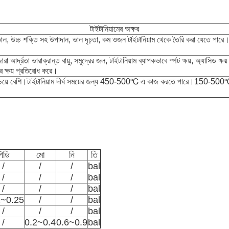
টাইটানিয়ামের অক্ষর
ভাল, উচ্চ শক্তি সহ উপাদান, ভাল দৃঢ়তা, কম ওজন টাইটানিয়াম থেকে তৈরি করা যেতে পারে।বিমান
া আর্দ্রতা ভারাক্রান্ত বায়ু, সমুদ্রের জল, টাইটানিয়াম ব্যাপকভাবে স্পট ক্ষয়, অ্যাসিড ক্
ের ক্ষয় প্রতিরোধ করে।
রণের চেয়ে বেশি।টাইটানিয়াম দীর্ঘ সময়ের জন্য 450-500℃ এ কাজ করতে পারে।150-500℃-এ
পিডি
মো
নি
তি
/
/
/
bal
/
/
/
bal
/
/
/
bal
2~0.25
/
/
bal
/
/
/
bal
/
0.2~0.4
0.6~0.9
bal