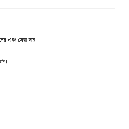
র এবং সেরা দাম
াদি।