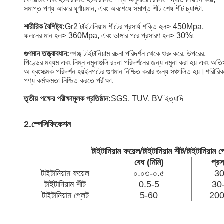
সমাপ্ত পণ্য আকার ঘূর্ণায়মান, এবং অবশেষে সমাপ্ত শীট শেষ শীট চ্যাপ্টা.
শারীরিক বৈশিষ্ট্য:
Gr2 টাইটানিয়াম শীটের প্রসার্য শক্তি হল> 450Mpa,
ফলনের মান হল> 360Mpa, এবং ভাঙ্গার পরে প্রসারণ হল> 30%৷
গুণমান তত্ত্বাবধান:
স্পঞ্জ টাইটানিয়াম রচনা পরিদর্শন থেকে শুরু করে, উপরের,
পিণ্ডের মধ্যম এবং নিম্ন নমুনাগুলি রচনা পরিদর্শনের জন্য নমুনা করা হয় এবং অত
অ ধ্বংসাত্মক পরিদর্শন হয়
ইনগটের গুণমান নিশ্চিত করার জন্য সঞ্চালিত হয়।শারীরিক 
পণ্য কর্মক্ষমতা নিশ্চিত করতে পরীক্ষা.
তৃতীয় পক্ষের পরীক্ষামূলক প্রতিষ্ঠান:
SGS, TUV, BV ইত্যাদি
2.
স্পেসিফিকেশন
টাইটানিয়াম ফয়েল/টাইটানিয়াম শীট/টাইটানিয়াম 
বেধ (মিমি)
প্রস
টাইটানিয়াম ফয়েল
০.০৩-০.৫
30
টাইটানিয়াম শীট
0.5-5
30
টাইটানিয়াম প্লেট
5-60
200