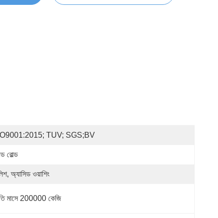
SO9001:2015; TUV; SGS;BV
্ড রোল্ড
লিশ, অ্যাসিড ওয়াশিং
রতি মাসে 200000 কেজি