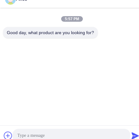
টেলিফোন
86-13325372991
5:57 PM
Good day, what product are you looking for?
চীন ভালো মানের টাইটানিয়াম ফ্ল্যাঞ্জ সরবরাহকারী। কপিরাইট © -2026 Baoji Lihua
Nonferrous Metals Co., Ltd. . সমস্ত অধিকার সংরক্ষিত.
গোপনীয়তা নীতি
|
সাইট ম্যাপ