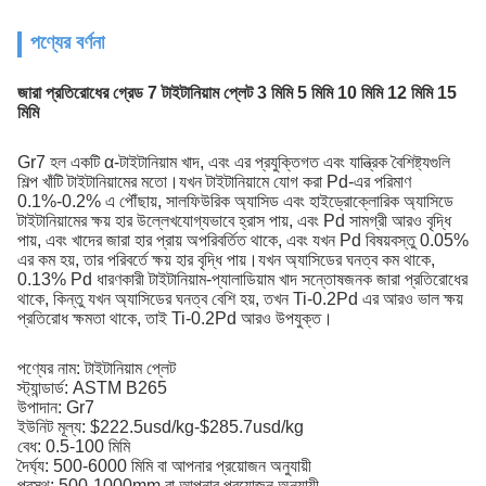
পণ্যের বর্ণনা
জারা প্রতিরোধের গ্রেড 7 টাইটানিয়াম প্লেট 3 মিমি 5 মিমি 10 মিমি 12 মিমি 15
মিমি
Gr7 হল একটি α-টাইটানিয়াম খাদ, এবং এর প্রযুক্তিগত এবং যান্ত্রিক বৈশিষ্ট্যগুলি
শিল্প খাঁটি টাইটানিয়ামের মতো।যখন টাইটানিয়ামে যোগ করা Pd-এর পরিমাণ
0.1%-0.2% এ পৌঁছায়, সালফিউরিক অ্যাসিড এবং হাইড্রোক্লোরিক অ্যাসিডে
টাইটানিয়ামের ক্ষয় হার উল্লেখযোগ্যভাবে হ্রাস পায়, এবং Pd সামগ্রী আরও বৃদ্ধি
পায়, এবং খাদের জারা হার প্রায় অপরিবর্তিত থাকে, এবং যখন Pd বিষয়বস্তু 0.05%
এর কম হয়, তার পরিবর্তে ক্ষয় হার বৃদ্ধি পায়।যখন অ্যাসিডের ঘনত্ব কম থাকে,
0.13% Pd ধারণকারী টাইটানিয়াম-প্যালাডিয়াম খাদ সন্তোষজনক জারা প্রতিরোধের
থাকে, কিন্তু যখন অ্যাসিডের ঘনত্ব বেশি হয়, তখন Ti-0.2Pd এর আরও ভাল ক্ষয়
প্রতিরোধ ক্ষমতা থাকে, তাই Ti-0.2Pd আরও উপযুক্ত।
পণ্যের নাম: টাইটানিয়াম প্লেট
স্ট্যান্ডার্ড: ASTM B265
উপাদান: Gr7
ইউনিট মূল্য: $222.5usd/kg-$285.7usd/kg
বেধ: 0.5-100 মিমি
দৈর্ঘ্য: 500-6000 মিমি বা আপনার প্রয়োজন অনুযায়ী
প্রস্থ: 500-1000mm বা আপনার প্রয়োজন অনুযায়ী