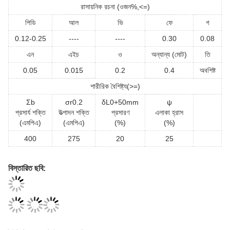
রাসায়নিক রচনা (ওজন%,<=)
পিডি
আল
ভি
ফে
গ
0.12-0.25
----
----
0.30
0.08
এন
এইচ
ও
অন্যান্য (মোট)
তি
0.05
0.015
0.2
0.4
অবশিষ্ট
শারীরিক বৈশিষ্ট্য(>=)
Σb
σr0.2
δL0+50mm
ψ
প্রসার্য শক্তি
উত্পাদন শক্তি
প্রসারণ
এলাকা হ্রাস
(এমপিএ)
(এমপিএ)
(%)
(%)
400
275
20
25
বিস্তারিত ছবি: