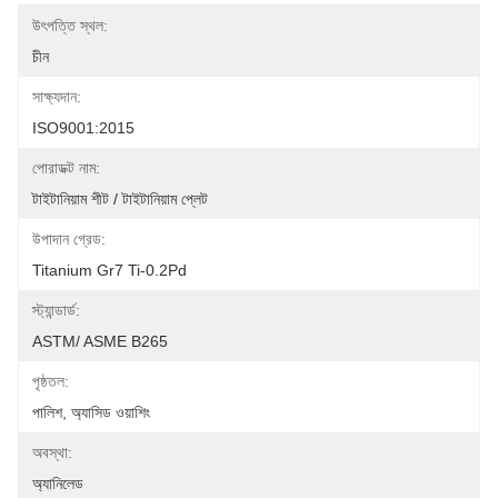
উৎপত্তি স্থল:
চীন
সাক্ষ্যদান:
ISO9001:2015
পোরাডক্ট নাম:
টাইটানিয়াম শীট / টাইটানিয়াম প্লেট
উপাদান গ্রেড:
Titanium Gr7 Ti-0.2Pd
স্ট্যান্ডার্ড:
ASTM/ ASME B265
পৃষ্ঠতল:
পালিশ, অ্যাসিড ওয়াশিং
অবস্থা:
অ্যানিলেড