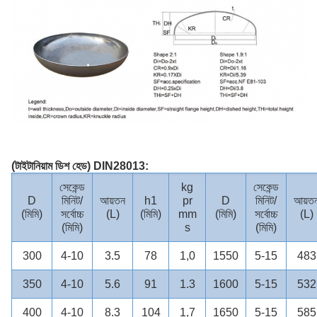
(টাইটানিয়াম ডিশ হেড) DIN28013:
সেকেন্ড
kg
সেকেন্ড
D
মিনিট/
আয়তন
h1
pr
D
মিনিট/
আয়ত
(মিমি)
সর্বোচ্চ
(L)
(মিমি)
mm
(মিমি)
সর্বোচ্চ
(L)
(মিমি)
s
(মিমি)
300
4-10
3.5
78
1,0
1550
5-15
483
350
4-10
5.6
91
1.3
1600
5-15
532
400
4-10
8.3
104
1,7
1650
5-15
585