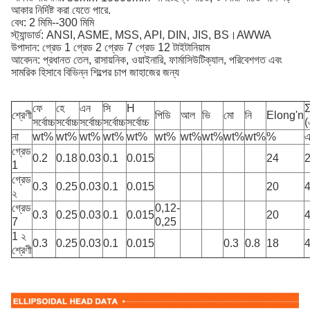
আকার নির্দিষ্ট করা যেতে পারে.
বেধ: 2 মিমি--300 মিমি
স্ট্যান্ডার্ড: ANSI, ASME, MSS, API, DIN, JIS, BS।AWWA
উপাদান: গ্রেড 1 গ্রেড 2 গ্রেড 7 গ্রেড 12 টাইটানিয়াম
আবেদন: প্রধানত তেল, রাসায়নিক, ওয়াইনারি, ফার্মাসিউটিক্যাল, পরিবেশগত এবং
সামরিক হিসাবে বিভিন্ন শিল্পের চাপ জাহাজের জন্য
ফে
হে
এন
সি
H
শ্রেণী
পিডি
আল
ভি
মো
নি
Elong'n
সর্বোচ্চ
সর্বোচ্চ
সর্বোচ্চ
সর্বোচ্চ
সর্বোচ্চ
(
না
wt%
wt%
wt%
wt%
wt%
wt%
wt%
wt%
wt%
wt%
%
এ
গ্রেড
0.2
0.18
0.03
0.1
0.015
24
1
গ্রেড
0.3
0.25
0.03
0.1
0.015
20
২
গ্রেড
0,12-
0.3
0.25
0.03
0.1
0.015
20
7
0,25
1 ২
0.3
0.25
0.03
0.1
0.015
0.3
0.8
18
শ্রেণী