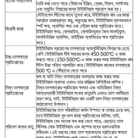
অনেক শক্তিশালী
তৈরি করা যেতে পারে।বিমানের ইঞ্জিন, ফ্রেম, স্কিন, ফাস্টনার
এবং ল্যান্ডিং গিয়ারের জন্য টাইটানিয়াম প্রয়োগ করা হয়।
স্টেইনলেস স্টিলের সাথে তুলনা করে, টাইটানিয়াম খাদ এর জারা
আর্দ্রতা ভারাক্রান্ত বায়ু, সমুদ্রের জল, টাইটানিয়াম ব্যাপকভাবে
স্পট ক্ষয়, অ্যাসিড ক্ষয় এবং স্ট্রেস জারা প্রতিরোধ করে।
বিরোধী জারা
টাইটানিয়াম ক্ষার, ক্লোরাইড, ক্লোরিনযুক্ত জৈব সানস্ট্যান্স,
সালফিউরিক অ্যাসিড, নাইট্রিক অ্যাসিডের ক্ষয় প্রতিরোধ
করে।
টাইটানিয়াম প্রয়োগের তাপমাত্রা অ্যালুমিনিয়াম মিশ্রণের চেয়ে
বেশি।টাইটানিয়াম দীর্ঘ সময়ের জন্য 450-500℃ এ কাজ
উচ্চ-তাপমাত্রা
করতে পারে।150-500℃-এ কাজ করার সময় টাইটানিয়াম খাদ
প্রতিরোধের
স্টিল উচ্চ শক্তি প্রসারিত করে।টাইটানিয়াম কাজের তাপমাত্রা
500 ℃ এ পৌঁছানো যেতে পারে
কম বা অতি নিম্ন তাপমাত্রার অবস্থায় কাজ করার সময়
টাইটানিয়াম অ্যালয় এখনও তার যান্ত্রিক বৈশিষ্ট্যের মালিক।
নিম্ন তাপমাত্রা
নিম্ন-তাপমাত্রার প্রতিরোধ ক্ষমতা এবং অতিরিক্ত নিম্ন
প্রতিরোধের
আন্তঃস্থায়ী টাইটানিয়াম সংকর ধাতুগুলি এখনও ভাল নমনীয়তা
ধারণ করে, তাই, টাইটানিয়াম খাদ একটি ভাল নিম্ন তাপমাত্রার
কাঠামোগত উপাদান।
টাইটানিয়ামের তাপ পরিবাহিতা কার্বন ইস্পাত বা তামার চেয়ে কম,
তবে টাইটানিয়াম খুব ভাল জারা প্রতিরোধের মালিক, তাই,
টাইটানিয়াম বেধ অনেক কম করা যেতে পারে, এছাড়াও তাপ
পরিবেশ বান্ধব ধাতু
বিনিময় মোড টাইটানিয়াম এবং বাষ্পের মধ্যে ড্রপওয়াইজ
ঘনীভবন।এই ধরনের মোড তাপ স্থানান্তর প্রতিরোধ ক্ষমতা
হ্রাস করে, টাইটানিয়াম পৃষ্ঠে কোনও ফাউলিং হয় না, যা