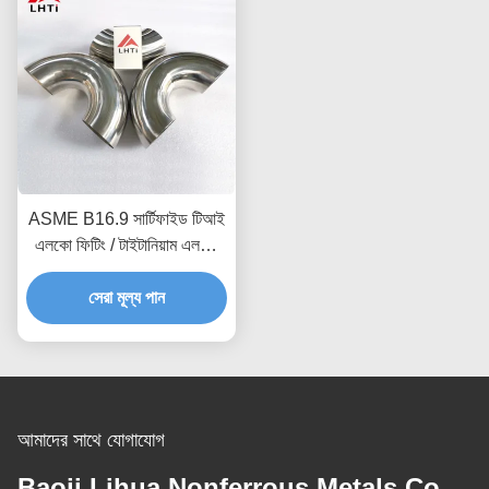
ASME B16.9 সার্টিফাইড টিআই
এলকো ফিটিং / টাইটানিয়াম এলকো
180 ডিগ্রি ওয়েল্ড সংযোগ পোলিশ
সেরা মূল্য পান
পৃষ্ঠ
আমাদের সাথে যোগাযোগ
Baoji Lihua Nonferrous Metals Co.,