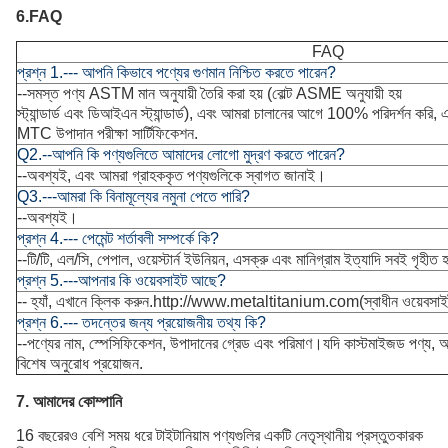
6.
FAQ
FAQ
প্রশ্ন 1.--- আপনি কিভাবে পণ্যের গুণমান নিশ্চিত করতে পারেন?
--সমস্ত পণ্য ASTM মান অনুযায়ী তৈরি করা হয় (বোল্ট ASME অনুযায়ী হয়
স্ট্যান্ডার্ড এবং ডিআইএন স্ট্যান্ডার্ড), এবং আমরা চালানের আগে 100% পরিদর্শন করি
MTC উপাদান পরীক্ষা সার্টিফিকেশন.
Q2.--আপনি কি পণ্যগুলিতে আমাদের লোগো মুদ্রণ করতে পারেন?
--অবশ্যই, এবং আমরা গ্রাহককৃত পণ্যগুলিকে স্বাগত জানাই।
Q3.---আমরা কি বিনামূল্যের নমুনা পেতে পারি?
--অবশ্যই।
প্রশ্ন 4.--- পেমেন্ট শর্তাবলী সম্পর্কে কি?
--টি/টি, এল/সি, পেপাল, ওয়েস্টার্ন ইউনিয়ন, এসক্রু এবং মানিগ্রাম ইত্যাদি সবই গৃহীত 
প্রশ্ন 5.---আপনার কি ওয়েবসাইট আছে?
-- হ্যাঁ, এখানে ক্লিক করুন.
http://www.metaltitanium.com
(স্বাধীন ওয়েবসা
প্রশ্ন 6.--- তদন্তের জন্য প্রয়োজনীয় তথ্য কি?
--পণ্যের নাম, স্পেসিফিকেশন, উপাদানের গ্রেড এবং পরিমাণ।যদি কাস্টমাইজড পণ্য,
বিশেষ অনুরোধ প্রয়োজন.
7. আমাদের কোম্পানি
16 বছরেরও বেশি সময় ধরে টাইটানিয়াম পণ্যগুলির একটি নেতৃস্থানীয় প্রস্তুতকারক