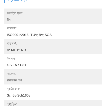
উৎপত্তি স্থল:
চীন
সাক্ষ্যদান:
ISO9001:2015; TUV; BV; SGS
স্ট্যান্ডার্ড:
ASME B16.9
উপাদান:
Gr2 Gr7 Gr9
আবেদন:
রাসায়নিক শিল্প
প্রাচীর বেধ:
Sch5s-Sch160s
প্রযুক্তি: