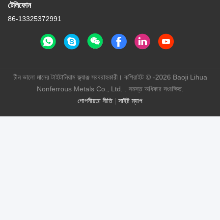
টেলিফোন
86-13325372991
চীন ভালো মানের টাইটানিয়াম ফ্ল্যাঞ্জ সরবরাহকারী। কপিরাইট © -2026 Baoji Lihua
Nonferrous Metals Co., Ltd. . সমস্ত অধিকার সংরক্ষিত.
গোপনীয়তা নীতি
|
সাইট ম্যাপ