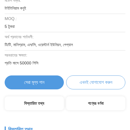
মডেল নম্বর:
টাইটানিয়াম কনুই
MOQ.:
5 টুকরা
অর্থ প্রদানের শর্তাবলী:
টি/টি, মানিগ্রাম, এল/সি, ওয়েস্টার্ন ইউনিয়ন, পেপ্যাল
সরবরাহের ক্ষমতা:
প্রতি মাসে 50000 পিসি
সেরা মূল্য পান
এখনই যোগাযোগ করুন
বিস্তারিত তথ্য
পণ্যের বর্ণনা
বিস্তারিত তথ্য