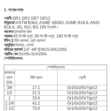
1. পণ্যের তথ্য
শ্রেণী:
GR1 GR2 GR7 GR12
স্ট্যান্ডার্ড:
ASTM B363, ASME SB363, ASME B16.9, ANSI
B16.9, JIS, ISO, BS, DN ইত্যাদি।
আবেদন:
রাসায়নিক শিল্প
প্রকার:
45 ডিগ্রী কনুই, 90 ডিগ্রী কনুই, 180 ডিগ্রী কনুই
টাইপ 2:
দীর্ঘ ব্যাসার্ধ, ছোট ব্যাসার্ধ
প্রযুক্তি:
বিজোড়, ঢালাই
বাহিরের ব্যাসার্ধ:
1/2"-48"(DN15-DN1200)
প্রাচীর বেধ:
Sch5s-Sch160s
স্পেসিফিকেশন:
স্পেসিফিকেশন
নামমাত্র
ব্যাস
মিমি ব্যাস
শ্রেণী
DN
3/8
17.1
Gr1/Gr2/Gr7/gr12
1/2
21.3
Gr1/Gr2/Gr7/gr12
1
33.4
Gr1/Gr2/Gr7/gr12
1 1/4
42.2
Gr1/Gr2/Gr7/gr12
1 1/2
73.0
Gr1/Gr2/Gr7/gr12