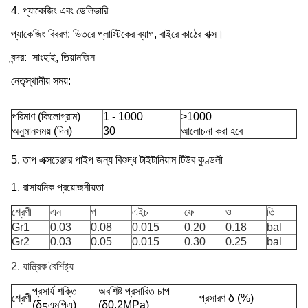
4. প্যাকেজিং এবং ডেলিভারি
প্যাকেজিং বিবরণ:
ভিতরে প্লাস্টিকের ব্যাগ, বাইরে কাঠের বাক্স।
বন্দর:
সাংহাই, তিয়ানজিন
নেতৃস্থানীয় সময়:
পরিমাণ (কিলোগ্রাম)
1 - 1000
>1000
অনুমানসময় (দিন)
30
আলোচনা করা হবে
5. তাপ এক্সচেঞ্জার পাইপ জন্য বিশুদ্ধ টাইটানিয়াম টিউব কুণ্ডলী
1. রাসায়নিক প্রয়োজনীয়তা
এন
গ
এইচ
ফে
ও
তি
শ্রেণী
Gr1
0.03
0.08
0.015
0.20
0.18
bal
Gr2
0.03
0.05
0.015
0.30
0.25
bal
2. যান্ত্রিক বৈশিষ্ট্য
প্রসার্য শক্তি
অবশিষ্ট প্রসারিত চাপ
শ্রেণী
প্রসারণ δ (%)
(δ
এমপিএ)
(δ0.2MPa)
5