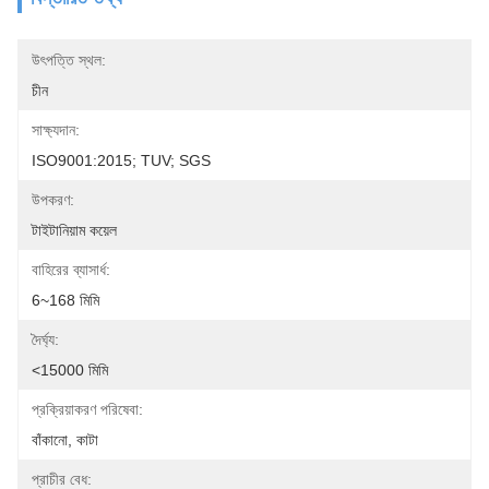
উৎপত্তি স্থল:
চীন
সাক্ষ্যদান:
ISO9001:2015; TUV; SGS
উপকরণ:
টাইটানিয়াম কয়েল
বাহিরের ব্যাসার্ধ:
6~168 মিমি
দৈর্ঘ্য:
<15000 মিমি
প্রক্রিয়াকরণ পরিষেবা:
বাঁকানো, কাটা
প্রাচীর বেধ: