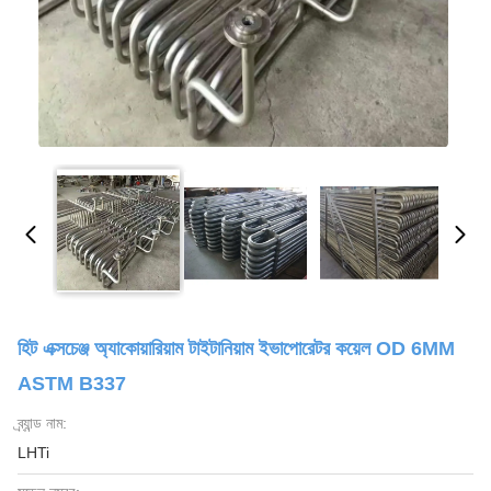
হিট এক্সচেঞ্জ অ্যাকোয়ারিয়াম টাইটানিয়াম ইভাপোরেটর কয়েল OD 6MM
ASTM B337
ব্র্যান্ড নাম:
LHTi