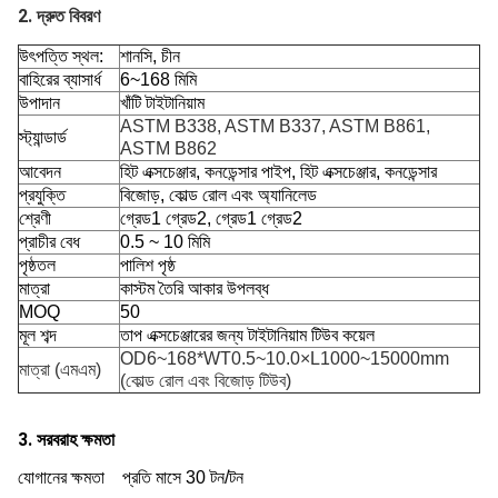
2. দ্রুত বিবরণ
উৎপত্তি স্থল:
শানসি, চীন
বাহিরের ব্যাসার্ধ
6~168 মিমি
উপাদান
খাঁটি টাইটানিয়াম
ASTM B338, ASTM B337, ASTM B861,
স্ট্যান্ডার্ড
ASTM B862
আবেদন
হিট এক্সচেঞ্জার, কনডেন্সার পাইপ, হিট এক্সচেঞ্জার, কনডেন্সার
প্রযুক্তি
বিজোড়, কোল্ড রোল এবং অ্যানিলেড
শ্রেণী
গ্রেড1 গ্রেড2, গ্রেড1 গ্রেড2
প্রাচীর বেধ
0.5 ~ 10 মিমি
পৃষ্ঠতল
পালিশ পৃষ্ঠ
মাত্রা
কাস্টম তৈরি আকার উপলব্ধ
MOQ
50
মূল শব্দ
তাপ এক্সচেঞ্জারের জন্য টাইটানিয়াম টিউব কয়েল
OD6~168*WT0.5~10.0×L1000~15000mm
মাত্রা (এমএম)
(কোল্ড রোল এবং বিজোড় টিউব)
3. সরবরাহ ক্ষমতা
যোগানের ক্ষমতা
প্রতি মাসে 30 টন/টন