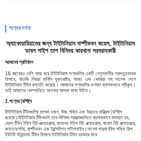
পণ্যের বর্ণনা
অ্যাকোয়ারিয়ামের জন্য টাইটানিয়াম বাষ্পীভবন কয়েল, টাইটানিয়াম
ডাবল পাইপ তাপ বিনিময় কারখানা সরবরাহকারী
আমাদের প্রতিষ্ঠান
16 বছরেরও বেশি সময় ধরে টাইটানিয়াম পণ্যগুলির একটি নেতৃস্থানীয় প্রস্তুতকারক
হিসাবে, বাওজি লিহুয়া মার্কিন যুক্তরাষ্ট্র, ভারত এবং কোরিয়া সহ অনেক দেশে
টাইটানিয়াম টিউব রপ্তানি করেছে। আমাদের পণ্যগুলির গুণমান ব্যাপকভাবে স্বীকৃত।
তাই আমাদের কোম্পানিতে আপনার আস্থা থাকা উচিত।
1.
পণ্যের বৈশিষ্ট্য
টাইটানিয়াম টিউবগুলির হালকা ওজন, উচ্চ শক্তি এবং উচ্চতর যান্ত্রিক বৈশিষ্ট্য
রয়েছে।টাইটানিয়াম টিউবগুলি তাপ-বিনিময় সরঞ্জামগুলিতে ব্যাপকভাবে ব্যবহৃত হয়,
যেমন টিউব টাইপ হিট-এক্সচেঞ্জার, কয়েলড টাইপ হিট এক্সচেঞ্জার, কয়েল হিট এক্সচেঞ্জার,
কনডেনসেটর, বাষ্পীভবন এবং ট্রান্সমিশন পাইপলাইন।অনেক পারমাণবিক শক্তি শিল্প
ইউনিট স্ট্যান্ডার্ড টিউব হিসাবে টাইটানিয়াম টিউব ব্যবহার করে