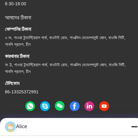
8:30-18:00
আমাদের ঠিকানা
কোম্পানির ঠিকানা
৩ নং, গাওয়া ইন্ডাস্ট্রিয়াল পার্ক, বাওটাই রোড, গাওক্সিন ডেভেলপমেন্ট জোন, বাওজি সিটি,
শানসি প্রদেশ, চীন
কারখানার ঠিকানা
নং 3, গাওয়া ইন্ডাস্ট্রিয়াল পার্ক, বাওটাই রোড, গাওক্সিন ডেভেলপমেন্ট জোন, বাওজি সিটি,
শানসি প্রদেশ, চীন
টেলিফোন
86-13325372991
Alice
চীন ভালো মানের টাইটানিয়াম ফ্ল্যাঞ্জ সরবরাহকারী। কপিরাইট © -2026 Baoji Lihua
Nonferrous Metals Co., Ltd. . সমস্ত অধিকার সংরক্ষিত.