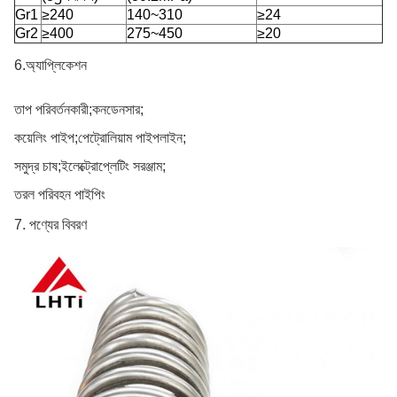
Gr1
≥240
140~310
≥24
Gr2
≥400
275~450
≥20
6.অ্যাপ্লিকেশন
তাপ পরিবর্তনকারী;কনডেনসার;
কয়েলিং পাইপ;পেট্রোলিয়াম পাইপলাইন;
সমুদ্র চাষ;
ইলেক্ট্রোপ্লেটিং সরঞ্জাম;
তরল পরিবহন পাইপিং
7. পণ্যের বিবরণ