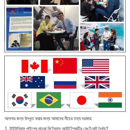
আপনার জন্য উদ্ধৃত করার জন্য আমাদের নীচের তথ্য দরকার:
1. টাইটানিয়াম পাইপের মাত্রা কি?ব্যাস আউট?প্রাচীর বেধ?মোট দৈর্ঘ্য?