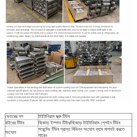
ভেতরের নল
টাইটানিয়াম স্ক্রু টিউব
বাইরের টিউব
বিজোড় ইস্পাত টিউব/বিজোড় টাইটানিয়াম প্লেইন টিউব
পয়েন্টেড টিউব প্রান্ত বিভিন্ন সংযোগ ব্যাস মাপসই করতে
সংযোগ
পারেন