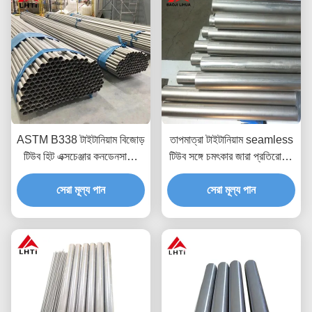
ASTM B338 টাইটানিয়াম বিজোড়
তাপমাত্রা টাইটানিয়াম seamless
টিউব হিট এক্সচেঞ্জার কনডেনসারের
টিউব সঙ্গে চমৎকার জারা প্রতিরোধের
জন্য 19 মিমি
GR1 GR2 GR3 GR4 GR5
সেরা মূল্য পান
GR7 GR9 GR12
সেরা মূল্য পান