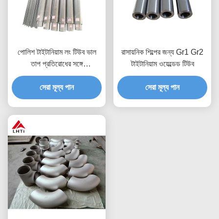
পোলিশ টাইটানিয়াম লং টিউব ভাল
রাসায়নিক শিল্পের জন্য Gr1 Gr2
তাপ প্রতিরোধের সঙ্গে
টাইটানিয়াম ওয়েল্ডেড টিউব
4.51G/Cm3 ঘনত্ব
1000Mpa প্রসার্য শক্তি
সেরা মূল্য পান
সেরা মূল্য পান