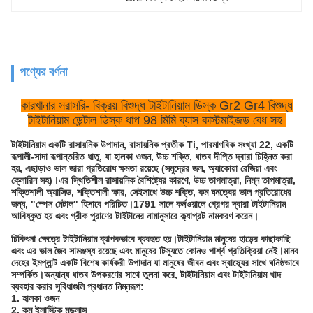
পণ্যের বর্ণনা
কারখানার সরাসরি- বিক্রয় বিশুদ্ধ টাইটানিয়াম ডিস্ক Gr2 Gr4 বিশুদ্ধ
টাইটানিয়াম ডেন্টাল ডিস্ক ধাপ 98 মিমি ব্যাস কাস্টমাইজড বেধ সহ
টাইটানিয়াম একটি রাসায়নিক উপাদান, রাসায়নিক প্রতীক Ti, পারমাণবিক সংখ্যা 22, একটি
রূপালী-সাদা রূপান্তরিত ধাতু, যা হালকা ওজন, উচ্চ শক্তি, ধাতব দীপ্তি দ্বারা চিহ্নিত করা
হয়, এছাড়াও ভাল জারা প্রতিরোধ ক্ষমতা রয়েছে (সমুদ্রের জল, অ্যাকোয়া রেজিয়া এবং
ক্লোরিন সহ)।এর স্থিতিশীল রাসায়নিক বৈশিষ্ট্যের কারণে, উচ্চ তাপমাত্রা, নিম্ন তাপমাত্রা,
শক্তিশালী অ্যাসিড, শক্তিশালী ক্ষার, সেইসাথে উচ্চ শক্তি, কম ঘনত্বের ভাল প্রতিরোধের
জন্য, "স্পেস মেটাল" হিসাবে পরিচিত।1791 সালে কর্নওয়ালে গ্রেগর দ্বারা টাইটানিয়াম
আবিষ্কৃত হয় এবং গ্রীক পুরাণের টাইটানের নামানুসারে ক্ল্যাপ্রট নামকরণ করেন।
চিকিৎসা ক্ষেত্রে টাইটানিয়াম ব্যাপকভাবে ব্যবহৃত হয়।টাইটানিয়াম মানুষের হাড়ের কাছাকাছি
এবং এর ভাল জৈব সামঞ্জস্য রয়েছে এবং মানুষের টিস্যুতে কোনও পার্শ্ব প্রতিক্রিয়া নেই।মানব
দেহের ইমপ্লান্ট একটি বিশেষ কার্যকরী উপাদান যা মানুষের জীবন এবং স্বাস্থ্যের সাথে ঘনিষ্ঠভাবে
সম্পর্কিত।অন্যান্য ধাতব উপকরণের সাথে তুলনা করে, টাইটানিয়াম এবং টাইটানিয়াম খাদ
ব্যবহার করার সুবিধাগুলি প্রধানত নিম্নরূপ:
1. হালকা ওজন
2. কম ইলাস্টিক মডুলাস