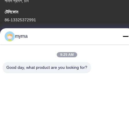
শানসি প্রদেশ, চীন
টেলিফোন
86-13325372991
myrna
চীন ভালো মানের টাইটানিয়াম ফ্ল্যাঞ্জ সরবরাহকারী। কপিরাইট © -2026 Baoji Lihua
9:25 AM
Nonferrous Metals Co., Ltd. . সমস্ত অধিকার সংরক্ষিত.
Good day, what product are you looking for?
গোপনীয়তা নীতি
|
সাইট ম্যাপ