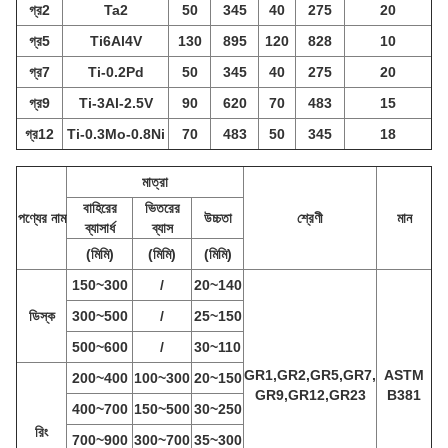
গ্র
2
Ta2
50
345
40
275
20
গ্র
5
Ti6Al4V
130
895
120
828
10
গ্র
7
Ti-0.2Pd
50
345
40
275
20
গ্র
9
Ti-3Al-2.5V
90
620
70
483
15
গ্র
12
Ti-0.3Mo-0.8Ni
70
483
50
345
18
মাত্রা
বাহিরের
ভিতরের
পণ্যের নাম
উচ্চতা
শ্রেণী
মান
ব্যাসার্ধ
ব্যাস
(মিমি)
(মিমি)
(মিমি)
150~300
/
20~140
ডিস্ক
300~500
/
25~150
500~600
/
30~110
GR1,GR2,GR5,GR7,
ASTM
200~400
100~300
20~150
GR9,GR12,GR23
B381
400~700
150~500
30~250
রিং
700~900
300~700
35~300