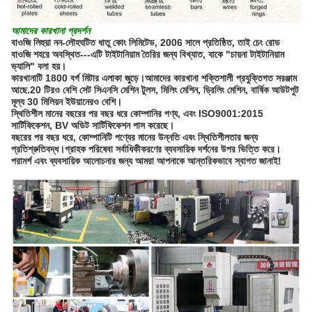
আমাদের কারখানা প্রদর্শন
বাওজি লিহুয়া নন-লৌহঘটিত ধাতু কোং লিমিটেড, 2006 সালে প্রতিষ্ঠিত, তাই চেং রোড
বাওজি শহরে অবস্থিত---এটি টাইটানিয়াম তৈরির জন্য বিখ্যাত, যাকে "চায়না টাইটানিয়াম
ভ্যালি" বলা হয়।
কারখানাটি 1800 বর্গ মিটার এলাকা জুড়ে।আমাদের কারখানা শক্তিশালী প্রযুক্তিগত সরঞ্জাম
আছে.20 টিরও বেশি সেট সিএনসি মেশিন টুলস, মিলিং মেশিন, ড্রিলিং মেশিন, বার্ষিক আউটপুট
মূল্য 30 মিলিয়ন ইউয়ানেরও বেশি।
স্থিতিশীল মানের বছরের পর বছর ধরে কোম্পানির পণ্য, এবং ISO9001:2015
সার্টিফিকেশন, BV অডিট সার্টিফিকেশন পাস করেছে।
বছরের পর বছর ধরে, কোম্পানিটি পণ্যের মানের উন্নতি এবং স্থিতিশীলতার জন্য
প্রতিশ্রুতিবদ্ধ।গ্রাহক পরিষেবা সর্বাধিকীকরণের ব্যবসায়িক দর্শনের উপর ভিত্তি করে।
পরামর্শ এবং ব্যবসায়িক আলোচনার জন্য আমরা আপনাকে আন্তরিকভাবে স্বাগত জানাই!