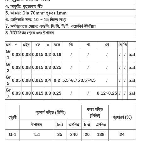
4. আকৃতি: বৃত্তাকার শীট
5. আকার: Dia 70mm* পুরুত্ব 1mm
6. ডেলিভারি সময়: 10 ~ 15 দিনের মধ্যে
7. অর্থপ্রদানের মেয়াদ: এল/সি, ডি/পি, টি/টি, ওয়েস্টার্ন ইউনিয়ন
8. টাইটানিয়াম গ্রেড এবং উপাদান
এন
গ
এইচ
ফে
ও
আল
ভি
পা
মো
নি
তি
Gr
0.03
0.08
0.015
0.2
0.18
/
/
/
/
/
bal
1
Gr
0.03
0.08
0.015
0.3
0.25
/
/
/
/
/
bal
2
Gr
0.05
0.08
0.015
0.4
0.2
5.5~6.75
3.5~4.5
/
/
/
bal
5
Gr
0.03
0.08
0.015
0.3
0.25
/
/
0.12~0.25
/
/
bal
7
ফলন শক্তি
প্রসার্য শক্তি (মিনিট)
(মিনিট)
শ্রেণী
প্রসারণ (%)
উপাদান
ksi
এমপিএ
ksi
এমপিএ
Gr1
Ta1
35
240
20
138
24