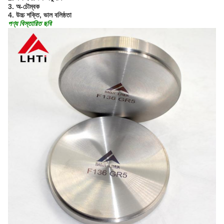
3. অ-চৌম্বক
4. উচ্চ শক্তি, ভাল বলিষ্ঠতা
পণ্য বিস্তারিত ছবি