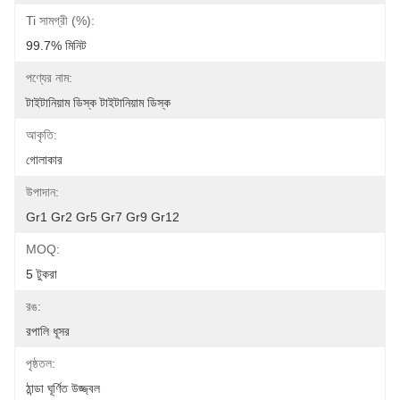
Ti সামগ্রী (%):
99.7% মিনিট
পণ্যের নাম:
টাইটানিয়াম ডিস্ক টাইটানিয়াম ডিস্ক
আকৃতি:
গোলাকার
উপাদান:
Gr1 Gr2 Gr5 Gr7 Gr9 Gr12
MOQ:
5 টুকরা
রঙ:
রপালি ধূসর
পৃষ্ঠতল:
ঠান্ডা ঘূর্ণিত উজ্জ্বল