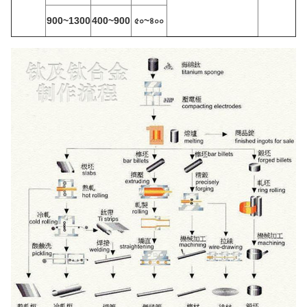
900~1300
400~900
৫০~৪০০