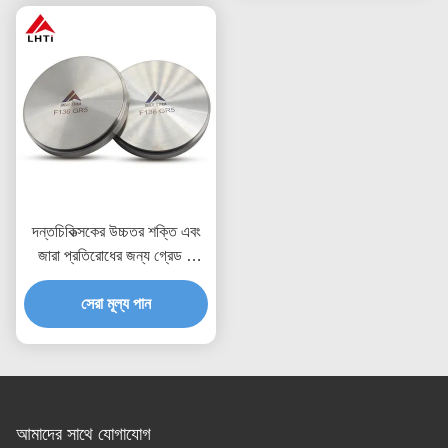
দন্তচিকিত্সকের উচ্চতর শক্তি এবং
জারা প্রতিরোধের জন্য গ্রেড 5
মেডিকেল টাইটানিয়াম ডিস্ক
সেরা মূল্য পান
আমাদের সাথে যোগাযোগ