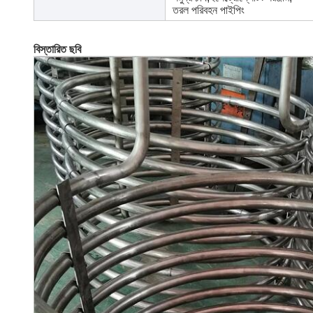
তরল পরিবহন পাইপিং
বিস্তারিত ছবি