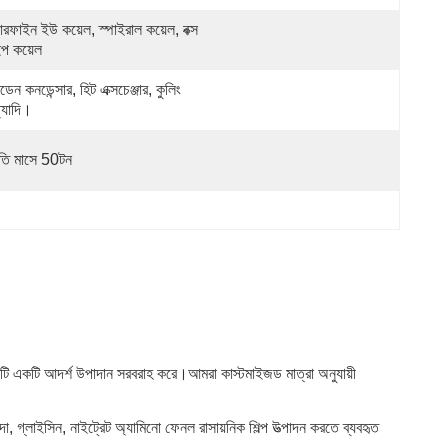
ারফাইন ইউ কয়েল, স্পাইরাল কয়েল, বক্স 
ইপ কয়েল
েন কনডেন্সার, হিট এক্সচেঞ্জার, কুলিং 
্যাদি।
রতি মাসে 50টন
ে এটি একটি আদর্শ উপাদান সরবরাহ করে।আমরা কাস্টমাইজড মাত্রা অনুযায়ী
দা, গ্লাইসিন, নাইট্রেট অ্যামিনো ফেনল রাসায়নিক শিল্প উত্পাদন করতে ব্যবহৃত