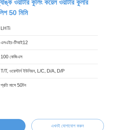
ঙ্ক ওয়াটার কুলিং কয়েল ওয়াটার কুলার
ালিশ 50 মিমি
LHTi
এলএইচ-টিআই12
100 কেজিএস
T/T, ওয়েস্টার্ন ইউনিয়ন, L/C, D/A, D/P
প্রতি মাসে 50টন
এখনই যোগাযোগ করুন