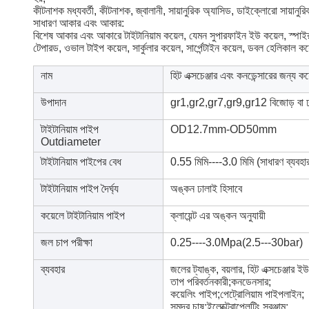
কীটনাশক মধ্যবর্তী, কীটনাশক, জ্বালানী, সায়ানুরিক অ্যাসিড, ডাইক্লোরো সায়ানুর
সাধারণ আকার এবং আকার:
বিশেষ আকার এবং আকারে টাইটানিয়াম কয়েল, যেমন সুপারফাইন ইউ কয়েল, স্পাইরাল
টেপারড, ওভাল টাইপ কয়েল, সার্কুলার কয়েল, সার্পেন্টাইন কয়েল, ডবল হেলিকাল 
নাম
হিট এক্সচেঞ্জার এবং কনডেন্সারের জন্য কয
উপাদান
gr1,gr2,gr7,gr9,gr12 বিজোড় বা ঢ
টাইটানিয়াম পাইপ
OD12.7mm-OD50mm
Outdiameter
টাইটানিয়াম পাইপের বেধ
0.55 মিমি----3.0 মিমি (সাধারণ ব্যবহা
টাইটানিয়াম পাইপ দৈর্ঘ্য
অঙ্কন ঢালাই হিসাবে
কয়েলে টাইটানিয়াম পাইপ
ক্লায়েন্ট এর অঙ্কন অনুযায়ী
জল চাপ পরীক্ষা
0.25----3.0Mpa(2.5---30bar)
ব্যবহার
জলের ট্যাঙ্ক, বয়লার, হিট এক্সচেঞ্জার ই
তাপ পরিবর্তনকারী;কনডেনসার;
কয়েলিং পাইপ;পেট্রোলিয়াম পাইপলাইন;
সমুদ্র চাষ;ইলেক্ট্রোপ্লেটিং সরঞ্জাম;