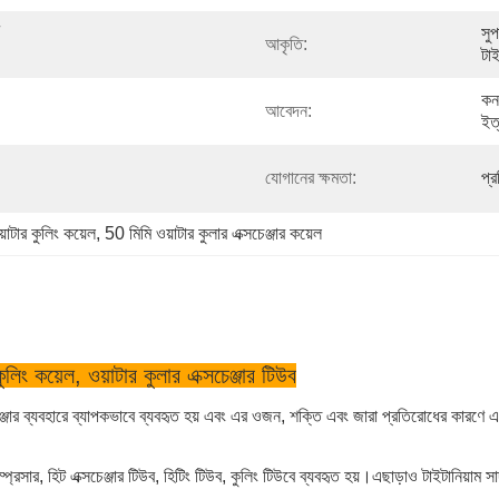
সুপ
আকৃতি:
টা
কনড
আবেদন:
ইত
যোগানের ক্ষমতা:
প্
়াটার কুলিং কয়েল
, 
50 মিমি ওয়াটার কুলার এক্সচেঞ্জার কয়েল
ং কয়েল, ওয়াটার কুলার এক্সচেঞ্জার টিউব
সচেঞ্জার ব্যবহারে ব্যাপকভাবে ব্যবহৃত হয় এবং এর ওজন, শক্তি এবং জারা প্রতিরোধের কারণ
সার, হিট এক্সচেঞ্জার টিউব, হিটিং টিউব, কুলিং টিউবে ব্যবহৃত হয়।এছাড়াও টাইটানিয়াম সা