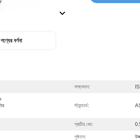
পণ্যের বর্ণনা
সাক্ষ্যদান:
I
 
ার 
স্ট্যান্ডার্ড:
A
প্রাচীর বেধ:
0.
পৃষ্ঠতল:
উজ্