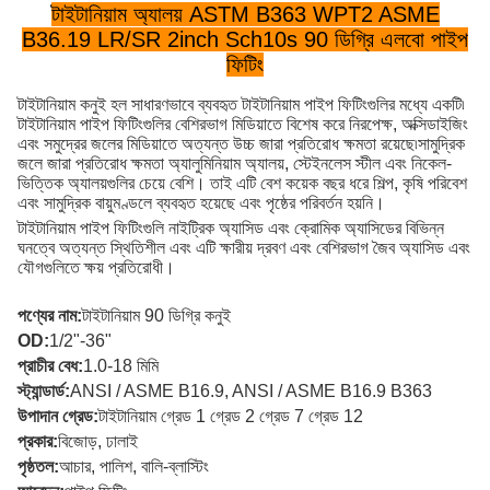
টাইটানিয়াম অ্যালয় ASTM B363 WPT2 ASME
B36.19 LR/SR 2inch Sch10s 90 ডিগ্রি এলবো পাইপ
ফিটিং
টাইটানিয়াম কনুই হল সাধারণভাবে ব্যবহৃত টাইটানিয়াম পাইপ ফিটিংগুলির মধ্যে একটি৷
টাইটানিয়াম পাইপ ফিটিংগুলির বেশিরভাগ মিডিয়াতে বিশেষ করে নিরপেক্ষ, অক্সিডাইজিং
এবং সমুদ্রের জলের মিডিয়াতে অত্যন্ত উচ্চ জারা প্রতিরোধ ক্ষমতা রয়েছে৷সামুদ্রিক
জলে জারা প্রতিরোধ ক্ষমতা অ্যালুমিনিয়াম অ্যালয়, স্টেইনলেস স্টীল এবং নিকেল-
ভিত্তিক অ্যালয়গুলির চেয়ে বেশি। তাই এটি বেশ কয়েক বছর ধরে শিল্প, কৃষি পরিবেশ
এবং সামুদ্রিক বায়ুমণ্ডলে ব্যবহৃত হয়েছে এবং পৃষ্ঠের পরিবর্তন হয়নি।
টাইটানিয়াম পাইপ ফিটিংগুলি নাইট্রিক অ্যাসিড এবং ক্রোমিক অ্যাসিডের বিভিন্ন
ঘনত্বে অত্যন্ত স্থিতিশীল এবং এটি ক্ষারীয় দ্রবণ এবং বেশিরভাগ জৈব অ্যাসিড এবং
যৌগগুলিতে ক্ষয় প্রতিরোধী।
পণ্যের নাম:
টাইটানিয়াম 90 ডিগ্রি কনুই
OD:
1/2"-36"
প্রাচীর বেধ:
1.0-18 মিমি
স্ট্যান্ডার্ড:
ANSI / ASME B16.9, ANSI / ASME B16.9 B363
উপাদান গ্রেড:
টাইটানিয়াম গ্রেড 1 গ্রেড 2 গ্রেড 7 গ্রেড 12
প্রকার:
বিজোড়, ঢালাই
পৃষ্ঠতল:
আচার, পালিশ, বালি-ব্লাস্টিং