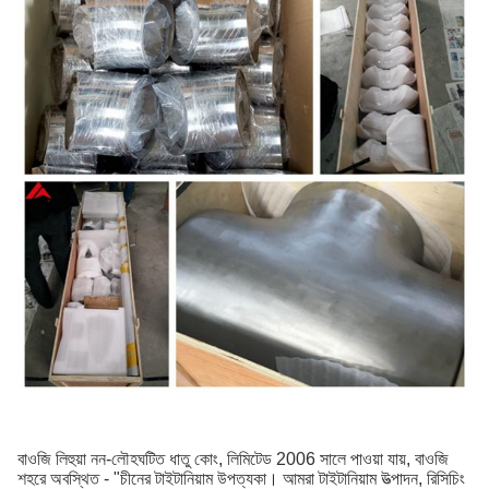
বাওজি লিহুয়া নন-লৌহঘটিত ধাতু কোং, লিমিটেড 2006 সালে পাওয়া যায়, বাওজি
শহরে অবস্থিত - "চীনের টাইটানিয়াম উপত্যকা। আমরা টাইটানিয়াম উত্পাদন, রিসিচিং