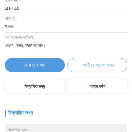
মডেল নম্বর:
LH-Ti10
MOQ.:
5 পিসি
অর্থ প্রদানের শর্তাবলী:
এল/সি, ডি/পি, টি/টি ইত্যাদি।
সেরা মূল্য পান
এখনই যোগাযোগ করুন
বিস্তারিত তথ্য
পণ্যের বর্ণনা
বিস্তারিত তথ্য
উৎপত্তি স্থল: