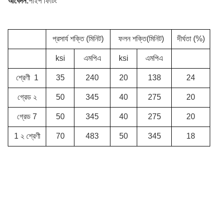
আবেদন:
পাইপ ফিটিং
প্রসার্য শক্তি (মিনিট)
ফলন শক্তি(মিনিট)
দীর্ঘতা (%)
ksi
এমপিএ
ksi
এমপিএ
শ্রেণী
1
35
240
20
138
24
গ্রেড ২
50
345
40
275
20
গ্রেড 7
50
345
40
275
20
1 ২ শ্রেণী
70
483
50
345
18