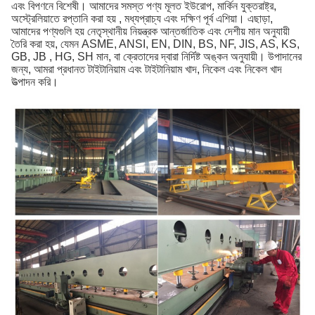
এবং বিপণনে বিশেষী। আমাদের সমস্ত পণ্য মূলত ইউরোপ, মার্কিন যুক্তরাষ্ট্র,
অস্ট্রেলিয়াতে রপ্তানি করা হয় , মধ্যপ্রাচ্য এবং দক্ষিণ পূর্ব এশিয়া। এছাড়া,
আমাদের পণ্যগুলি হয় নেতৃস্থানীয় নিয়ন্ত্রক আন্তর্জাতিক এবং দেশীয় মান অনুযায়ী
তৈরি করা হয়, যেমন ASME, ANSI, EN, DIN, BS, NF, JIS, AS, KS,
GB, JB , HG, SH মান, বা ক্রেতাদের দ্বারা নির্দিষ্ট অঙ্কন অনুযায়ী। উপাদানের
জন্য, আমরা প্রধানত টাইটানিয়াম এবং টাইটানিয়াম খাদ, নিকেল এবং নিকেল খাদ
উত্পাদন করি।