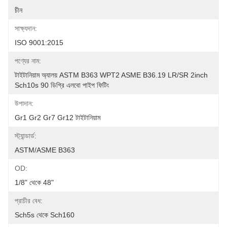
চীন
সাক্ষ্যদান:
ISO 9001:2015
পণ্যের নাম:
টাইটানিয়াম অ্যালয় ASTM B363 WPT2 ASME B36.19 LR/SR 2inch 
Sch10s 90 ডিগ্রি এলবো পাইপ ফিটিং
উপাদান:
Gr1 Gr2 Gr7 Gr12 টাইটানিয়াম
স্ট্যান্ডার্ড:
ASTM/ASME B363
OD:
1/8" থেকে 48"
প্রাচীর বেধ:
Sch5s থেকে Sch160