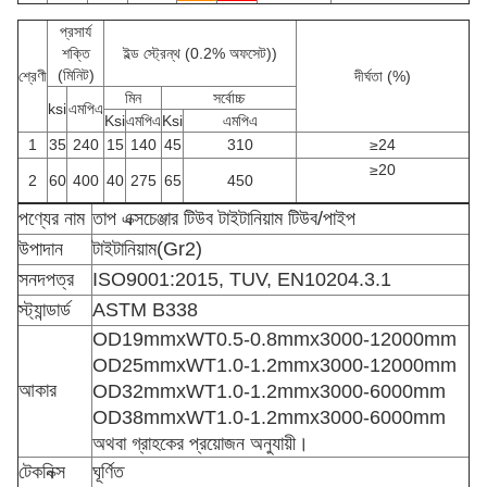
প্রসার্য
শক্তি
ইল্ড স্ট্রেন্থ (0.2% অফসেট))
(মিনিট)
শ্রেণী
দীর্ঘতা (%)
মিন
সর্বোচ্চ
ksi
এমপিএ
Ksi
এমপিএ
Ksi
এমপিএ
1
35
240
15
140
45
310
≥24
≥20
2
60
400
40
275
65
450
পণ্যের নাম
তাপ এক্সচেঞ্জার টিউব টাইটানিয়াম টিউব
/পাইপ
উপাদান
টাইটানিয়াম(Gr2)
সনদপত্র
ISO9001:2015, TUV, EN10204.3.1
স্ট্যান্ডার্ড
ASTM B338
OD19mmxWT0.5-0.8mmx3000-12000mm
OD25mmxWT1.0-1.2mmx3000-12000mm
আকার
OD32mmxWT1.0-1.2mmx3000-6000mm
OD38mmxWT1.0-1.2mmx3000-6000mm
অথবা গ্রাহকের প্রয়োজন অনুযায়ী।
টেকনিক্স
ঘূর্ণিত