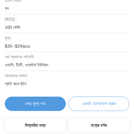
মডেল নম্বর:
নল
MOQ.:
100 কেজি
মূল্য:
$20--$29/pcs
অর্থ প্রদানের শর্তাবলী:
এল/সি, টি/টি, ওয়েস্টার্ন ইউনিয়ন
সরবরাহের ক্ষমতা:
প্রতি মাসে 5টন
সেরা মূল্য পান
এখনই যোগাযোগ করুন
বিস্তারিত তথ্য
পণ্যের বর্ণনা