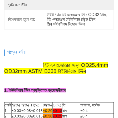
প্রতি মাসে 5টন
টাইটানিয়াম হিট এক্সচেঞ্জার টিউব OD32 মিমি
, 
বিশেষভাবে তুলে ধরা:
হিট এক্সচেঞ্জার টাইটানিয়াম রাউন্ড টিউব
, 
শিল্প টাইটানিয়াম বিজোড় টিউব
পণ্যের বর্ণনা
হিট এক্সচেঞ্জারের জন্য OD25.4mm
OD32mm ASTM B338 টাইটানিয়াম টিউব
1. টাইটানিয়াম টিউব প্রযুক্তিগত প্রয়োজনীয়তা
শ্রেণী
N(%)
গ(%)
H(%)
ফে(%)
O(%)
তি
অন্যান্য, সর্বোচ্চ
1
≤0.03
≤0.08
≤0.015
≤0.20
≤0.18
বাল
≤0.4
2
≤0.03
≤0.08
≤0.015
≤0.30
≤0.25
বাল
≤0.4