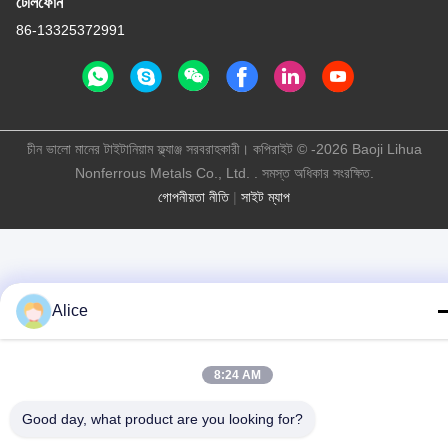
টেলিফোন
86-13325372991
চীন ভালো মানের টাইটানিয়াম ফ্ল্যাঞ্জ সরবরাহকারী। কপিরাইট © -2026 Baoji Lihua
Nonferrous Metals Co., Ltd. . সমস্ত অধিকার সংরক্ষিত.
গোপনীয়তা নীতি
|
সাইট ম্যাপ
Alice
8:24 AM
Good day, what product are you looking for?