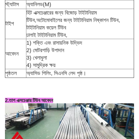
স্ট্যাটাস
অ্যানিলড(M)
হিট এক্সচেঞ্জারের জন্য বিজোড় টাইটানিয়াম
টিউব,
অটোমোবাইলের জন্য টাইটানিয়াম নিষ্কাশন টিউব,
টাইপ
টাইটানিয়াম কয়েল টিউব
ঢালাই টাইটানিয়াম টিউব,
1) শক্তি এবং রাসায়নিক উদ্ভিদ
2) মোটরগাড়ি উপাদান
আবেদন
3) খেলাধুলা
4) সামুদ্রিক ক্ষয়
পৃষ্ঠতল
অ্যাসিড পিলিং, সিএনসি লেদ পৃষ্ঠ।
2.তাপ এক্সচেঞ্জার টিউব আবেদন