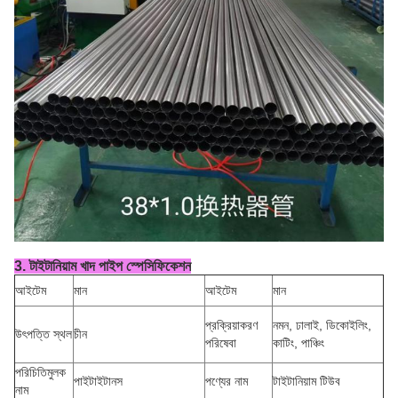
3. টাইটানিয়াম খাদ পাইপ স্পেসিফিকেশন
আইটেম
মান
আইটেম
মান
প্রক্রিয়াকরণ
নমন, ঢালাই, ডিকোইলিং,
উৎপত্তি স্থল
চীন
পরিষেবা
কাটিং, পাঞ্চিং
পরিচিতিমুলক
পাইটাইটানস
পণ্যের নাম
টাইটানিয়াম টিউব
নাম