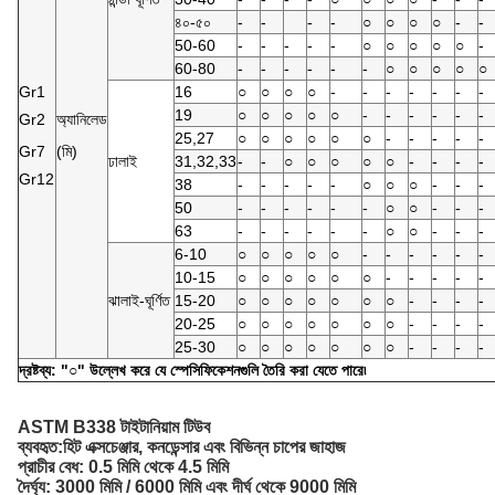
৪০-৫০
-
-
-
-
○
○
○
○
-
-
50-60
-
-
-
-
-
○
○
○
○
○
-
60-80
-
-
-
-
-
-
○
○
○
○
○
Gr1
16
○
○
○
○
-
-
-
-
-
-
-
19
○
○
○
○
○
-
-
-
-
-
-
Gr2
অ্যানিলেড
25,27
○
○
○
○
○
○
-
-
-
-
-
Gr7
(মি)
ঢালাই
31,32,33
-
-
○
○
○
○
○
-
-
-
-
Gr12
38
-
-
-
-
-
○
○
○
-
-
-
50
-
-
-
-
-
-
○
○
-
-
-
63
-
-
-
-
-
-
○
○
-
-
-
6-10
○
○
○
○
○
-
-
-
-
-
-
10-15
○
○
○
○
○
○
-
-
-
-
-
ঝালাই-ঘূর্ণিত
15-20
○
○
○
○
○
○
○
-
-
-
-
20-25
○
○
○
○
○
○
○
-
-
-
-
25-30
○
○
○
○
○
○
○
-
-
-
-
দ্রষ্টব্য: "○" উল্লেখ করে যে স্পেসিফিকেশনগুলি তৈরি করা যেতে পারে৷
ASTM B338 টাইটানিয়াম টিউব
ব্যবহৃত:
হিট এক্সচেঞ্জার, কনডেন্সার এবং বিভিন্ন চাপের জাহাজ
প্রাচীর বেধ: 0.5 মিমি থেকে 4.5 মিমি
দৈর্ঘ্য: 3000 মিমি / 6000 মিমি এবং দীর্ঘ থেকে 9000 মিমি