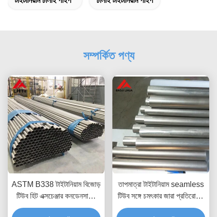
টাইটানিয়াম ঢালাই পাইপ
ঢালাই টাইটানিয়াম পাইপ
সম্পর্কিত পণ্য
ASTM B338 টাইটানিয়াম বিজোড়
তাপমাত্রা টাইটানিয়াম seamless
টিউব হিট এক্সচেঞ্জার কনডেনসারের
টিউব সঙ্গে চমৎকার জারা প্রতিরোধের
জন্য 19 মিমি
GR1 GR2 GR3 GR4 GR5