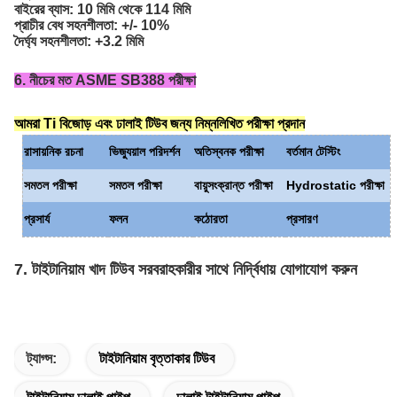
বাইরের ব্যাস: 10 মিমি থেকে 114 মিমি
প্রাচীর বেধ সহনশীলতা: +/- 10%
দৈর্ঘ্য সহনশীলতা: +3.2 মিমি
6. নীচের মত ASME SB388 পরীক্ষা
আমরা Ti বিজোড় এবং ঢালাই টিউব জন্য নিম্নলিখিত পরীক্ষা প্রদান
রাসায়নিক রচনা
ভিজ্যুয়াল পরিদর্শন
অতিস্বনক পরীক্ষা
বর্তমান টেস্টিং
সমতল পরীক্ষা
সমতল পরীক্ষা
বায়ুসংক্রান্ত পরীক্ষা
Hydrostatic পরীক্ষা
প্রসার্য
ফলন
কঠোরতা
প্রসারণ
7. টাইটানিয়াম খাদ টিউব সরবরাহকারীর সাথে নির্দ্বিধায় যোগাযোগ করুন
ট্যাগ্স:
টাইটানিয়াম বৃত্তাকার টিউব