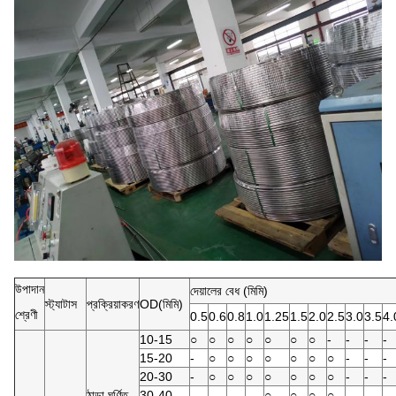
উপাদান
দেয়ালের বেধ (মিমি)
স্ট্যাটাস
প্রক্রিয়াকরণ
OD(মিমি)
শ্রেণী
0.5
0.6
0.8
1.0
1.25
1.5
2.0
2.5
3.0
3.5
4.
10-15
○
○
○
○
○
○
○
-
-
-
-
15-20
-
○
○
○
○
○
○
○
-
-
-
20-30
-
○
○
○
○
○
○
○
-
-
-
ঠান্ডা ঘূর্ণিত
30-40
-
-
-
-
○
○
○
○
-
-
-