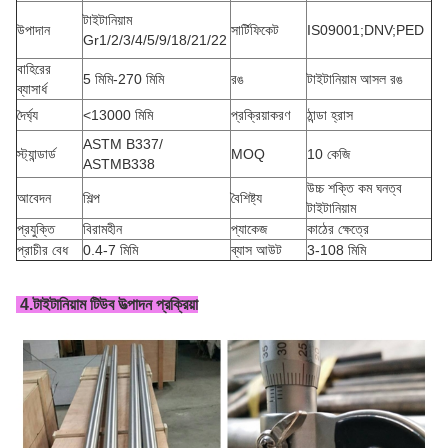
টাইটানিয়াম
উপাদান
সার্টিফিকেট
IS09001;DNV;PED
Gr1/2/3/4/5/9/18/21/22
বাহিরের
5 মিমি-270 মিমি
রঙ
টাইটানিয়াম আসল রঙ
ব্যাসার্ধ
দৈর্ঘ্য
<13000 মিমি
প্রক্রিয়াকরণ
ঠান্ডা হ্রাস
ASTM B337/
স্ট্যান্ডার্ড
MOQ
10 কেজি
ASTMB338
উচ্চ শক্তি কম ঘনত্ব
আবেদন
শিল্প
বৈশিষ্ট্য
টাইটানিয়াম
প্রযুক্তি
বিরামহীন
প্যাকেজ
কাঠের ক্ষেত্রে
প্রাচীর বেধ
0.4-7 মিমি
ব্যাস আউট
3-108 মিমি
4.
টাইটানিয়াম টিউব উত্পাদন প্রক্রিয়া