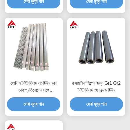
সেরা মূল্য পান
GR7 GR9 GR12
সেরা মূল্য পান
পোলিশ টাইটানিয়াম লং টিউব ভাল
রাসায়নিক শিল্পের জন্য Gr1 Gr2
তাপ প্রতিরোধের সঙ্গে
টাইটানিয়াম ওয়েল্ডেড টিউব
4.51G/Cm3 ঘনত্ব
1000Mpa প্রসার্য শক্তি
সেরা মূল্য পান
সেরা মূল্য পান