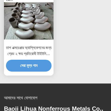
তাপ এক্সচেঞ্জার অ্যাপ্লিকেশনের জন্য
গ্রেড ২ ক্ষয় প্রতিরোধী টাইটানিয়াম
টিউব এবং পাইপ
সেরা মূল্য পান
আমাদের সাথে যোগাযোগ
Baoji Lihua Nonferrous Metals Co.,