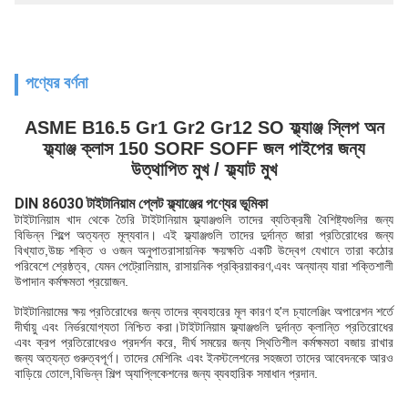
পণ্যের বর্ণনা
ASME B16.5 Gr1 Gr2 Gr12 SO ফ্ল্যাঞ্জ স্লিপ অন
ফ্ল্যাঞ্জ ক্লাস 150 SORF SOFF জল পাইপের জন্য
উত্থাপিত মুখ / ফ্ল্যাট মুখ
DIN 86030 টাইটানিয়াম প্লেট ফ্ল্যাঞ্জের পণ্যের ভূমিকা
টাইটানিয়াম খাদ থেকে তৈরি টাইটানিয়াম ফ্ল্যাঞ্জগুলি তাদের ব্যতিক্রমী বৈশিষ্ট্যগুলির জন্য
বিভিন্ন শিল্পে অত্যন্ত মূল্যবান। এই ফ্ল্যাঞ্জগুলি তাদের দুর্দান্ত জারা প্রতিরোধের জন্য
বিখ্যাত,উচ্চ শক্তি ও ওজন অনুপাতরাসায়নিক ক্ষয়ক্ষতি একটি উদ্বেগ যেখানে তারা কঠোর
পরিবেশে শ্রেষ্ঠত্ব, যেমন পেট্রোলিয়াম, রাসায়নিক প্রক্রিয়াকরণ,এবং অন্যান্য যারা শক্তিশালী
উপাদান কর্মক্ষমতা প্রয়োজন.
টাইটানিয়ামের ক্ষয় প্রতিরোধের জন্য তাদের ব্যবহারের মূল কারণ হ'ল চ্যালেঞ্জিং অপারেশন শর্তে
দীর্ঘায়ু এবং নির্ভরযোগ্যতা নিশ্চিত করা।টাইটানিয়াম ফ্ল্যাঞ্জগুলি দুর্দান্ত ক্লান্তি প্রতিরোধের
এবং ক্রপ প্রতিরোধেরও প্রদর্শন করে, দীর্ঘ সময়ের জন্য স্থিতিশীল কর্মক্ষমতা বজায় রাখার
জন্য অত্যন্ত গুরুত্বপূর্ণ। তাদের মেশিনিং এবং ইনস্টলেশনের সহজতা তাদের আবেদনকে আরও
বাড়িয়ে তোলে,বিভিন্ন শিল্প অ্যাপ্লিকেশনের জন্য ব্যবহারিক সমাধান প্রদান.