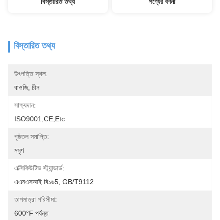
বিস্তারিত তথ্য
পণ্যের বর্ণনা
বিস্তারিত তথ্য
উৎপত্তি স্থল:
বাওজি, চীন
সাক্ষ্যদান:
ISO9001,CE,etc
পৃষ্ঠতল সমাপ্তি:
মসৃণ
এক্সিকিউটিভ স্ট্যান্ডার্ড:
এএনএসআই বি১৬5, GB/T9112
তাপমাত্রা পরিসীমা:
600°F পর্যন্ত