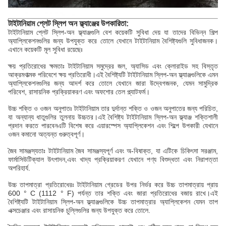
টাইটানিয়াম প্লেট স্লিপ অন ফ্ল্যাঞ্জের উপকারিতা:
টাইটানিয়াম প্লেট স্লিপ-অন ফ্ল্যাঞ্জগুলি বেশ কয়েকটি সুবিধা দেয় যা তাদের বিভিন্ন শিল্প
অ্যাপ্লিকেশনগুলির জন্য উপযুক্ত করে তোলে যেখানে টাইটানিয়াম বৈশিষ্ট্যগুলি সুবিধাজনক।
এখানে কয়েকটি মূল সুবিধা রয়েছেঃ
ক্ষয় প্রতিরোধের ক্ষমতাঃ টাইটানিয়াম সমুদ্রের জল, অ্যাসিড এবং ক্লোরাইড সহ বিস্তৃত
আক্রমণাত্মক পরিবেশে ক্ষয় প্রতিরোধী।এই বৈশিষ্ট্যটি টাইটানিয়াম স্লিপ-অন ফ্ল্যাঞ্জগুলিকে এমন
অ্যাপ্লিকেশনগুলির জন্য আদর্শ করে তোলে যেখানে জারা উদ্বেগজনক, যেমন সামুদ্রিক
পরিবেশ, রাসায়নিক প্রক্রিয়াকরণ এবং অফশোর তেল প্ল্যাটফর্ম।
উচ্চ শক্তি ও ওজন অনুপাতঃ টাইটানিয়াম তার দুর্দান্ত শক্তি ও ওজন অনুপাতের জন্য পরিচিত,
যা অন্যান্য ধাতুগুলির তুলনায় উচ্চতর।এই বৈশিষ্ট্য টাইটানিয়াম স্লিপ-অন ফ্ল্যাঞ্জ শক্তিশালী
প্রদান করতে পারবেনএটি বিশেষ করে এয়ারস্পেস অ্যাপ্লিকেশন এবং শিল্পে উপকারী যেখানে
ওজন কমানো অত্যন্ত গুরুত্বপূর্ণ।
জৈব সামঞ্জস্যতাঃ টাইটানিয়াম জৈব সামঞ্জস্যপূর্ণ এবং অ-বিষাক্ত, যা এটিকে চিকিৎসা সরঞ্জাম,
ফার্মাসিউটিক্যাল উৎপাদন,এবং খাদ্য প্রক্রিয়াকরণ যেখানে পণ্য বিশুদ্ধতা এবং নিরাপত্তা
অপরিহার্য.
উচ্চ তাপমাত্রা প্রতিরোধেরঃ টাইটানিয়াম গ্রেডের উপর নির্ভর করে উচ্চ তাপমাত্রায় প্রায়
600 ° C (1112 ° F) পর্যন্ত তার শক্তি এবং জারা প্রতিরোধের বজায় রাখে।এই
বৈশিষ্ট্যটি টাইটানিয়াম স্লিপ-অন ফ্ল্যাঞ্জগুলিকে উচ্চ তাপমাত্রার অ্যাপ্লিকেশন যেমন তাপ
এক্সচেঞ্জার এবং রাসায়নিক চুল্লিগুলির জন্য উপযুক্ত করে তোলে.