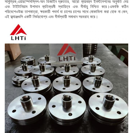
সামুদ্রিক,এয়ারস্পেসস্লিপ-অন ডিজাইন দ্রুততর, আরো ব্যয়বহুল ইনস্টলেশনের অনুমতি দেয়
এবং টাইটানিয়াম উপাদান ব্যতিক্রমী স্থায়িত্ব এবং দীর্ঘায়ু নিশ্চিত করে।এমনকি কঠিন
পরিবেশেওউচ্চ তাপমাত্রা, ক্ষয়কারী পদার্থ বা চাপের চাপের সাথে মোকাবিলা করা হোক না কেন,
এই ফ্ল্যাঞ্জগুলি একটি নির্ভরযোগ্য এবং দীর্ঘস্থায়ী সমাধান সরবরাহ করে।