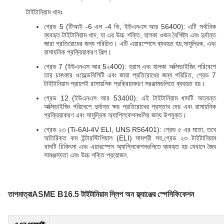
টাইটানিয়াম খাদঃ
গ্রেড 5 (টিআই -6 এল -4 ভি, ইউএনএস আর 56400): এটি সর্বাধিক
ব্যবহৃত টাইটানিয়াম খাদ, যা এর উচ্চ শক্তি, হালকা ওজন বৈশিষ্ট্য এবং দুর্দান্ত
জারা প্রতিরোধের জন্য পরিচিত। এটি এয়ারস্পেসে ব্যবহৃত হয়,সামুদ্রিক, এবং
রাসায়নিক প্রক্রিয়াকরণ শিল্প।
গ্রেড 7 (ইউএনএস আর 5২400): হ্রাস এবং হালকা অক্সিডাইজিং পরিবেশে
তার চমৎকার ওয়েল্ডেবিলিটি এবং জারা প্রতিরোধের জন্য পরিচিত, গ্রেড 7
টাইটানিয়াম প্রায়শই রাসায়নিক প্রক্রিয়াকরণ সরঞ্জামগুলিতে ব্যবহৃত হয়।
গ্রেড 12 (ইউএনএস আর 53400): এই টাইটানিয়াম খাদটি অত্যন্ত
অক্সিডাইজিং পরিবেশে দুর্দান্ত ক্ষয় প্রতিরোধের প্রস্তাব দেয় এবং রাসায়নিক
প্রক্রিয়াকরণ এবং সামুদ্রিক অ্যাপ্লিকেশনগুলির জন্য উপযুক্ত।
গ্রেড ২৩ (Ti-6Al-4V ELI, UNS R56401): গ্রেড ৫ এর মতো, তবে
অতিরিক্ত কম ইন্টারস্টিশিয়াল (ELI) সামগ্রী সহ,গ্রেড ২৩ টাইটানিয়াম
খাদটি চিকিৎসা এবং এয়ারস্পেস অ্যাপ্লিকেশনগুলিতে ব্যবহৃত হয় যেখানে জৈব
সামঞ্জস্যতা এবং উচ্চ শক্তি প্রয়োজন.
তাপমাত্রা
ASME B16.5 টাইটানিয়াম স্লিপ অন ফ্ল্যাঞ্জের স্পেসিফিকেশন