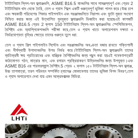
টাইটানিয়াম স্লিপ-অন ফ্ল্যাঞ্জগুলি, ASME B16.5 মানগুলির সাথে সামঞ্জস্যপূর্ণ এবং গ্রেড 2
টাইটানিয়াম খাদ থেকে তৈরি, তেল ও গ্যাস শিল্পে একটি গুরুত্বপূর্ণ ভূমিকা পালন করে।উচ্চ চাপ
এবং ক্ষয়কারী পরিবেশের শিকার পাইপলাইন এবং সরঞ্জামগুলিতে নিরাপদ এবং ফুটো মুক্ত সংযোগ
নিশ্চিত করার জন্য এই উত্থাপিত মুখযুক্ত ফ্ল্যাঞ্জগুলি ডিজাইন করা হয়েছেএই কাগজটি
ASME B16.5 গ্রেড 2 ক্লাস 150 টাইটানিয়াম স্লিপ-অন ফ্ল্যাঞ্জগুলির স্পেসিফিকেশন,
বৈশিষ্ট্য এবং অ্যাপ্লিকেশনগুলি পরীক্ষা করে,তেল ও গ্যাস খাতে অপারেশনাল দক্ষতা ও
নির্ভরযোগ্যতা বৃদ্ধির ক্ষেত্রে তাদের গুরুত্ব তুলে ধরা.
তেল ও গ্যাস শিল্প পাইপলাইন সিস্টেম এবং সরঞ্জামগুলির অখণ্ডতা বজায় রাখতে শক্তিশালী
এবং দীর্ঘস্থায়ী উপাদানগুলির উপর নির্ভর করে।টাইটানিয়াম স্লিপ-অন ফ্ল্যাঞ্জগুলি তাদের
ব্যতিক্রমী ক্ষয় প্রতিরোধের এবং যান্ত্রিক বৈশিষ্ট্যগুলির জন্য পছন্দ করা হয়এই গবেষণাপত্রটি
কাঠামোগত গঠন, মাত্রার মান, এবং রসায়ন প্রক্রিয়াকরণ উদ্ভিদগুলির জন্য উপযুক্ত।এবং
ASME B16 এর পারফরম্যান্স বৈশিষ্ট্য.5 গ্রেড ২ ক্লাস ১৫০ টাইটানিয়াম স্লিপ-অন ফ্ল্যাঞ্জ,
উচ্চ তাপমাত্রা, তরল পরিবহন সম্পর্কিত চ্যালেঞ্জ মোকাবেলায় তাদের ভূমিকা বিশদ বিবরণ,তেল
ও গ্যাস অপারেশনে দেখা যায় এমন আক্রমণাত্মক মিডিয়া.