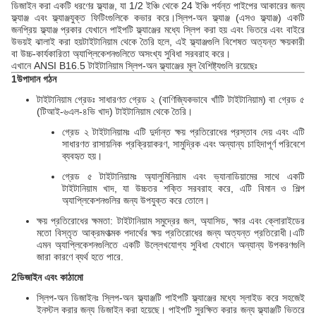
ডিজাইন করা একটি ধরণের ফ্ল্যাঞ্জ, যা 1/2 ইঞ্চি থেকে 24 ইঞ্চি পর্যন্ত পাইপের আকারের জন্য
ফ্ল্যাঞ্জ এবং ফ্ল্যাঞ্জযুক্ত ফিটিংগুলিকে কভার করে।স্লিপ-অন ফ্ল্যাঞ্জ (এসও ফ্ল্যাঞ্জ) একটি
জনপ্রিয় ফ্ল্যাঞ্জ প্রকার যেখানে পাইপটি ফ্ল্যাঞ্জের মধ্যে স্লিপ করা হয় এবং ভিতরে এবং বাইরে
উভয়ই ঝালাই করা হয়টাইটানিয়াম থেকে তৈরি হলে, এই ফ্ল্যাঞ্জগুলি বিশেষত অত্যন্ত ক্ষয়কারী
বা উচ্চ-কার্যকারিতা অ্যাপ্লিকেশনগুলিতে অসংখ্য সুবিধা সরবরাহ করে।
এখানে ANSI B16.5 টাইটানিয়াম স্লিপ-অন ফ্ল্যাঞ্জের মূল বৈশিষ্ট্যগুলি রয়েছেঃ
1উপাদান গঠন
টাইটানিয়াম গ্রেডঃ সাধারণত গ্রেড ২ (বাণিজ্যিকভাবে খাঁটি টাইটানিয়াম) বা গ্রেড ৫
(টিআই-৬এল-৪ভি খাদ) টাইটানিয়াম থেকে তৈরি।
গ্রেড ২ টাইটানিয়ামঃ এটি দুর্দান্ত ক্ষয় প্রতিরোধের প্রস্তাব দেয় এবং এটি
সাধারণত রাসায়নিক প্রক্রিয়াকরণ, সামুদ্রিক এবং অন্যান্য চাহিদাপূর্ণ পরিবেশে
ব্যবহৃত হয়।
গ্রেড ৫ টাইটানিয়ামঃ অ্যালুমিনিয়াম এবং ভ্যানাডিয়ামের সাথে একটি
টাইটানিয়াম খাদ, যা উচ্চতর শক্তি সরবরাহ করে, এটি বিমান ও শিল্প
অ্যাপ্লিকেশনগুলির জন্য উপযুক্ত করে তোলে।
ক্ষয় প্রতিরোধের ক্ষমতা: টাইটানিয়াম সমুদ্রের জল, অ্যাসিড, ক্ষার এবং ক্লোরাইডের
মতো বিস্তৃত আক্রমণাত্মক পদার্থের ক্ষয় প্রতিরোধের জন্য অত্যন্ত প্রতিরোধী।এটি
এমন অ্যাপ্লিকেশনগুলিতে একটি উল্লেখযোগ্য সুবিধা যেখানে অন্যান্য উপকরণগুলি
জারা কারণে ব্যর্থ হতে পারে.
2ডিজাইন এবং কাঠামো
স্লিপ-অন ডিজাইনঃ স্লিপ-অন ফ্ল্যাঞ্জটি পাইপটি ফ্ল্যাঞ্জের মধ্যে স্লাইড করে সহজেই
ইনস্টল করার জন্য ডিজাইন করা হয়েছে। পাইপটি সুরক্ষিত করার জন্য ফ্ল্যাঞ্জটি ভিতরে