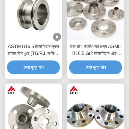
ASTM B16.5 টাইটানিয়াম ল্যাপ
উচ্চ-চাপ পাইপিংয়ের জন্য ASME
জয়েন্ট স্টাব এন্ড (TG/RJ ফেসিং) |
B16.5 Gr2 টাইটানিয়াম ওয়েল্ড
MetalsTitanium
নেক ফ্ল্যাঞ্জ (WNRF)
সেরা মূল্য পান
সেরা মূল্য পান