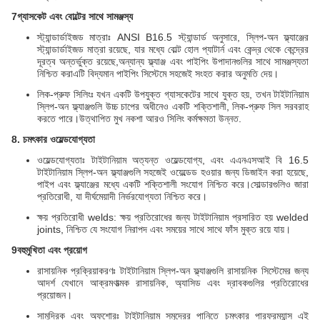
7গ্যাসকেট এবং বোল্টের সাথে সামঞ্জস্য
স্ট্যান্ডার্ডাইজড মাত্রাঃ ANSI B16.5 স্ট্যান্ডার্ড অনুসারে, স্লিপ-অন ফ্ল্যাঞ্জের
স্ট্যান্ডার্ডাইজড মাত্রা রয়েছে, যার মধ্যে বোল্ট হোল প্যাটার্ন এবং কেন্দ্র থেকে কেন্দ্রের
দূরত্ব অন্তর্ভুক্ত রয়েছে,অন্যান্য ফ্ল্যাঞ্জ এবং পাইপিং উপাদানগুলির সাথে সামঞ্জস্যতা
নিশ্চিত করাএটি বিদ্যমান পাইপিং সিস্টেমে সহজেই সংহত করার অনুমতি দেয়।
লিক-প্রুফ সিলিংঃ যখন একটি উপযুক্ত গ্যাসকেটের সাথে যুক্ত হয়, তখন টাইটানিয়াম
স্লিপ-অন ফ্ল্যাঞ্জগুলি উচ্চ চাপের অধীনেও একটি শক্তিশালী, লিক-প্রুফ সিল সরবরাহ
করতে পারে।উত্থাপিত মুখ নকশা আরও সিলিং কর্মক্ষমতা উন্নত.
8. চমৎকার ওয়েল্ডযোগ্যতা
ওয়েল্ডযোগ্যতাঃ টাইটানিয়াম অত্যন্ত ওয়েল্ডযোগ্য, এবং এএনএসআই বি 16.5
টাইটানিয়াম স্লিপ-অন ফ্ল্যাঞ্জগুলি সহজেই ওয়েল্ডেড হওয়ার জন্য ডিজাইন করা হয়েছে,
পাইপ এবং ফ্ল্যাঞ্জের মধ্যে একটি শক্তিশালী সংযোগ নিশ্চিত করে।সোল্ডারগুলিও জারা
প্রতিরোধী, যা দীর্ঘমেয়াদী নির্ভরযোগ্যতা নিশ্চিত করে।
ক্ষয় প্রতিরোধী welds: ক্ষয় প্রতিরোধের জন্য টাইটানিয়াম প্রসারিত হয় welded
joints, নিশ্চিত যে সংযোগ নিরাপদ এবং সময়ের সাথে সাথে ফাঁস মুক্ত রয়ে যায়।
9বহুমুখিতা এবং প্রয়োগ
রাসায়নিক প্রক্রিয়াকরণঃ টাইটানিয়াম স্লিপ-অন ফ্ল্যাঞ্জগুলি রাসায়নিক সিস্টেমের জন্য
আদর্শ যেখানে আক্রমণাত্মক রাসায়নিক, অ্যাসিড এবং দ্রাবকগুলির প্রতিরোধের
প্রয়োজন।
সামুদ্রিক এবং অফশোরঃ টাইটানিয়াম সমুদ্রের পানিতে চমৎকার পারফরম্যান্স এই