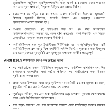
ফ্ল্যাঞ্জগুলিকে সামুদ্রিক অ্যাপ্লিকেশনগুলির জন্য আদর্শ করে তোলে, যেমন অফশোর
তেল এবং গ্যাস প্ল্যাটফর্ম, নিষ্কাশন উদ্ভিদ এবং জাহাজ নির্মাণ।
এয়ারস্পেসঃ এর শক্তি এবং কম ওজনের কারণে, টাইটানিয়াম স্লিপ-অন ফ্ল্যাঞ্জগুলি
বিমানের জ্বালানী সিস্টেম, জলবাহী সিস্টেম এবং অন্যান্য এয়ারস্পেস
অ্যাপ্লিকেশনগুলিতে ব্যবহৃত হয়।
পাওয়ার জেনারেশনঃ এই ফ্ল্যাঞ্জগুলি উচ্চ চাপ এবং উচ্চ তাপমাত্রার
অ্যাপ্লিকেশনগুলিতে ব্যবহৃত হয়, যেমন তাপ এক্সচেঞ্জার, বাষ্প টারবাইন এবং বিদ্যুৎ
কেন্দ্রগুলিতে অন্যান্য সমালোচনামূলক উপাদান।
ফার্মাসিউটিক্যাল এবং ফুড ইন্ডাস্ট্রিজঃ টাইটানিয়াম এর অ প্রতিক্রিয়াশীলতা এটি
ফার্মাসিউটিক্যাল এবং খাদ্য শিল্পে স্যানিটারি পাইপিং সিস্টেমে ব্যবহারের জন্য উপযুক্ত
করে তোলে,যেখানে স্বাস্থ্যবিধি এবং দূষণমুক্ত অপারেশন সর্বাধিক গুরুত্বপূর্ণ.
ANSI B16.5 টাইটানিয়াম স্লিপ-অন ফ্ল্যাঞ্জের সুবিধা
ক্ষয় প্রতিরোধের ক্ষমতাঃ টাইটানিয়াম সমুদ্রের জল, অ্যাসিডিক রাসায়নিক এবং উচ্চ
তাপমাত্রার তরলগুলির মতো কঠোর পরিবেশে ক্ষয় প্রতিরোধের জন্য উচ্চতর
প্রতিরোধের ক্ষমতা রাখে।
হালকা ওজনঃ ইস্পাতের মতো অন্যান্য উপকরণ থেকে তৈরি ফ্ল্যাঞ্জের তুলনায় কম ওজন,
হ্যান্ডলিং, পরিবহন এবং ইনস্টলেশন সহজ করে তোলে।
স্থায়িত্বঃ পরিধান, ক্ষয় এবং জারা প্রতিরোধের জন্য চমৎকার, ন্যূনতম রক্ষণাবেক্ষণের
সাথে একটি দীর্ঘ জীবনকাল নিশ্চিত করে।
উচ্চ শক্তিঃ উচ্চ চাপ এবং উচ্চ তাপমাত্রা সিস্টেমে একটি নির্ভরযোগ্য সংযোগ সরবরাহ