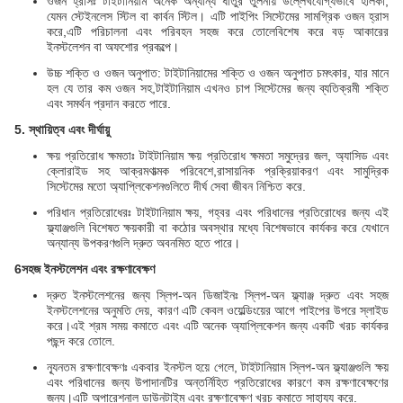
ওজন হ্রাসঃ টাইটানিয়াম অনেক অন্যান্য ধাতুর তুলনায় উল্লেখযোগ্যভাবে হালকা,
যেমন স্টেইনলেস স্টিল বা কার্বন স্টিল। এটি পাইপিং সিস্টেমের সামগ্রিক ওজন হ্রাস
করে,এটি পরিচালনা এবং পরিবহন সহজ করে তোলেবিশেষ করে বড় আকারের
ইনস্টলেশন বা অফশোর প্রকল্পে।
উচ্চ শক্তি ও ওজন অনুপাত: টাইটানিয়ামের শক্তি ও ওজন অনুপাত চমৎকার, যার মানে
হল যে তার কম ওজন সহ,টাইটানিয়াম এখনও চাপ সিস্টেমের জন্য ব্যতিক্রমী শক্তি
এবং সমর্থন প্রদান করতে পারে.
5. স্থায়িত্ব এবং দীর্ঘায়ু
ক্ষয় প্রতিরোধ ক্ষমতাঃ টাইটানিয়াম ক্ষয় প্রতিরোধ ক্ষমতা সমুদ্রের জল, অ্যাসিড এবং
ক্লোরাইড সহ আক্রমণাত্মক পরিবেশে,রাসায়নিক প্রক্রিয়াকরণ এবং সামুদ্রিক
সিস্টেমের মতো অ্যাপ্লিকেশনগুলিতে দীর্ঘ সেবা জীবন নিশ্চিত করে.
পরিধান প্রতিরোধেরঃ টাইটানিয়াম ক্ষয়, গহ্বর এবং পরিধানের প্রতিরোধের জন্য এই
ফ্ল্যাঞ্জগুলি বিশেষত ক্ষয়কারী বা কঠোর অবস্থার মধ্যে বিশেষভাবে কার্যকর করে যেখানে
অন্যান্য উপকরণগুলি দ্রুত অবনমিত হতে পারে।
6সহজ ইনস্টলেশন এবং রক্ষণাবেক্ষণ
দ্রুত ইনস্টলেশনের জন্য স্লিপ-অন ডিজাইনঃ স্লিপ-অন ফ্ল্যাঞ্জ দ্রুত এবং সহজ
ইনস্টলেশনের অনুমতি দেয়, কারণ এটি কেবল ওয়েল্ডিংয়ের আগে পাইপের উপরে স্লাইড
করে।এই শ্রম সময় কমাতে এবং এটি অনেক অ্যাপ্লিকেশন জন্য একটি খরচ কার্যকর
পছন্দ করে তোলে.
ন্যূনতম রক্ষণাবেক্ষণঃ একবার ইনস্টল হয়ে গেলে, টাইটানিয়াম স্লিপ-অন ফ্ল্যাঞ্জগুলি ক্ষয়
এবং পরিধানের জন্য উপাদানটির অন্তর্নিহিত প্রতিরোধের কারণে কম রক্ষণাবেক্ষণের
জন্য।এটি অপারেশনাল ডাউনটাইম এবং রক্ষণাবেক্ষণ খরচ কমাতে সাহায্য করে.