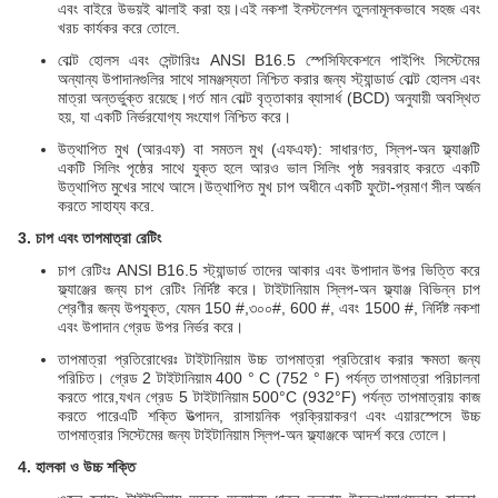
এবং বাইরে উভয়ই ঝালাই করা হয়।এই নকশা ইনস্টলেশন তুলনামূলকভাবে সহজ এবং
খরচ কার্যকর করে তোলে.
বোল্ট হোলস এবং সেন্টারিংঃ ANSI B16.5 স্পেসিফিকেশনে পাইপিং সিস্টেমের
অন্যান্য উপাদানগুলির সাথে সামঞ্জস্যতা নিশ্চিত করার জন্য স্ট্যান্ডার্ড বোল্ট হোলস এবং
মাত্রা অন্তর্ভুক্ত রয়েছে।গর্ত মান বোল্ট বৃত্তাকার ব্যাসার্ধ (BCD) অনুযায়ী অবস্থিত
হয়, যা একটি নির্ভরযোগ্য সংযোগ নিশ্চিত করে।
উত্থাপিত মুখ (আরএফ) বা সমতল মুখ (এফএফ): সাধারণত, স্লিপ-অন ফ্ল্যাঞ্জটি
একটি সিলিং পৃষ্ঠের সাথে যুক্ত হলে আরও ভাল সিলিং পৃষ্ঠ সরবরাহ করতে একটি
উত্থাপিত মুখের সাথে আসে।উত্থাপিত মুখ চাপ অধীনে একটি ফুটো-প্রমাণ সীল অর্জন
করতে সাহায্য করে.
3. চাপ এবং তাপমাত্রা রেটিং
চাপ রেটিংঃ ANSI B16.5 স্ট্যান্ডার্ড তাদের আকার এবং উপাদান উপর ভিত্তি করে
ফ্ল্যাঞ্জের জন্য চাপ রেটিং নির্দিষ্ট করে। টাইটানিয়াম স্লিপ-অন ফ্ল্যাঞ্জ বিভিন্ন চাপ
শ্রেণীর জন্য উপযুক্ত, যেমন 150 #,৩০০#, 600 #, এবং 1500 #, নির্দিষ্ট নকশা
এবং উপাদান গ্রেড উপর নির্ভর করে।
তাপমাত্রা প্রতিরোধেরঃ টাইটানিয়াম উচ্চ তাপমাত্রা প্রতিরোধ করার ক্ষমতা জন্য
পরিচিত। গ্রেড 2 টাইটানিয়াম 400 ° C (752 ° F) পর্যন্ত তাপমাত্রা পরিচালনা
করতে পারে,যখন গ্রেড 5 টাইটানিয়াম 500°C (932°F) পর্যন্ত তাপমাত্রায় কাজ
করতে পারেএটি শক্তি উত্পাদন, রাসায়নিক প্রক্রিয়াকরণ এবং এয়ারস্পেসে উচ্চ
তাপমাত্রার সিস্টেমের জন্য টাইটানিয়াম স্লিপ-অন ফ্ল্যাঞ্জকে আদর্শ করে তোলে।
4. হালকা ও উচ্চ শক্তি