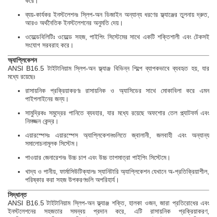
করে।
ব্যয়-কার্যকর ইনস্টলেশনঃ স্লিপ-অন ডিজাইন অন্যান্য ধরণের ফ্ল্যাঞ্জের তুলনায় দ্রুত,
আরও অর্থনৈতিক ইনস্টলেশনের অনুমতি দেয়।
ওয়েল্ডেবিলিটিঃ ওয়েল্ডে সহজ, পাইপিং সিস্টেমের সাথে একটি শক্তিশালী এবং টেকসই
সংযোগ সরবরাহ করে।
অ্যাপ্লিকেশন
ANSI B16.5 টাইটানিয়াম স্লিপ-অন ফ্ল্যাঞ্জ বিভিন্ন শিল্পে ব্যাপকভাবে ব্যবহৃত হয়, যার
মধ্যে রয়েছেঃ
রাসায়নিক প্রক্রিয়াকরণঃ রাসায়নিক ও অ্যাসিডের সাথে মোকাবিলা করে এমন
পাইপলাইনের জন্য।
সামুদ্রিকঃ সমুদ্রের পানিতে ব্যবহার, যার মধ্যে রয়েছে অফশোর তেল প্ল্যাটফর্ম এবং
নিমজ্জন কেন্দ্র।
এয়ারস্পেসঃ এয়ারস্পেস অ্যাপ্লিকেশনগুলিতে জ্বালানী, জলবাহী এবং অন্যান্য
সমালোচনামূলক সিস্টেম।
পাওয়ার জেনারেশনঃ উচ্চ চাপ এবং উচ্চ তাপমাত্রা পাইপিং সিস্টেমে।
খাদ্য ও পানীয়, ফার্মাসিউটিক্যালঃ স্যানিটারি অ্যাপ্লিকেশন যেখানে অ-প্রতিক্রিয়াশীল,
পরিষ্কার করা সহজ উপকরণগুলি অপরিহার্য।
সিদ্ধান্ত
ANSI B16.5 টাইটানিয়াম স্লিপ-অন ফ্ল্যাঞ্জ শক্তি, হালকা ওজন, জারা প্রতিরোধের এবং
ইনস্টলেশনের সহজতার সমন্বয় প্রদান করে, এটি রাসায়নিক প্রক্রিয়াকরণ,