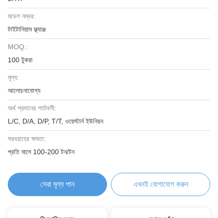
মডেল নম্বর:
টাইটানিয়াম ফ্ল্যাঞ্জ
MOQ.:
100 টুকরা
মূল্য:
আলোচনাযোগ্য
অর্থ প্রদানের শর্তাবলী:
L/C, D/A, D/P, T/T, ওয়েস্টার্ন ইউনিয়ন
সরবরাহের ক্ষমতা:
প্রতি মাসে 100-200 টন/টন
সেরা মূল্য পান
এখনই যোগাযোগ করুন