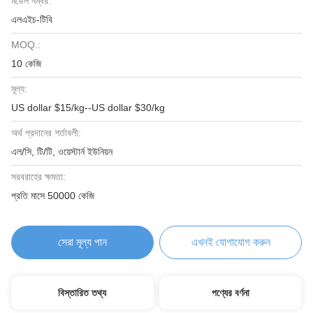
মডেল নম্বর:
এলএইচ-টিবি
MOQ.:
10 কেজি
মূল্য:
US dollar $15/kg--US dollar $30/kg
অর্থ প্রদানের শর্তাবলী:
এল/সি, টি/টি, ওয়েস্টার্ন ইউনিয়ন
সরবরাহের ক্ষমতা:
প্রতি মাসে 50000 কেজি
সেরা মূল্য পান
এখনই যোগাযোগ করুন
বিস্তারিত তথ্য
পণ্যের বর্ণনা