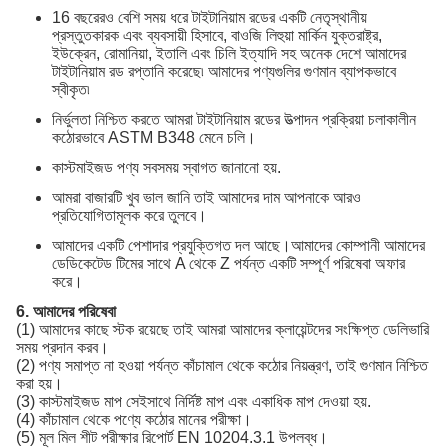
16 বছরেরও বেশি সময় ধরে টাইটানিয়াম রডের একটি নেতৃস্থানীয়
প্রস্তুতকারক এবং ব্যবসায়ী হিসাবে, বাওজি লিহুয়া মার্কিন যুক্তরাষ্ট্র,
ইউক্রেন, রোমানিয়া, ইতালি এবং চিলি ইত্যাদি সহ অনেক দেশে আমাদের
টাইটানিয়াম রড রপ্তানি করেছে৷ আমাদের পণ্যগুলির গুণমান ব্যাপকভাবে
স্বীকৃত৷
নির্ভুলতা নিশ্চিত করতে আমরা টাইটানিয়াম রডের উত্পাদন প্রক্রিয়া চলাকালীন
কঠোরভাবে ASTM B348 মেনে চলি।
কাস্টমাইজড পণ্য সবসময় স্বাগত জানানো হয়.
আমরা বাজারটি খুব ভাল জানি তাই আমাদের দাম আপনাকে আরও
প্রতিযোগিতামূলক করে তুলবে।
আমাদের একটি পেশাদার প্রযুক্তিগত দল আছে।আমাদের কোম্পানী আমাদের
ডেডিকেটেড টিমের সাথে A থেকে Z পর্যন্ত একটি সম্পূর্ণ পরিষেবা অফার
করে।
6. আমাদের পরিষেবা
(1) আমাদের কাছে স্টক রয়েছে তাই আমরা আমাদের ক্লায়েন্টদের সংক্ষিপ্ত ডেলিভারি
সময় প্রদান করব।
(2) পণ্য সমাপ্ত না হওয়া পর্যন্ত কাঁচামাল থেকে কঠোর নিয়ন্ত্রণ, তাই গুণমান নিশ্চিত
করা হয়।
(3) কাস্টমাইজড মাপ সেইসাথে নির্দিষ্ট মাপ এবং একাধিক মাপ দেওয়া হয়.
(4) কাঁচামাল থেকে পণ্যে কঠোর মানের পরীক্ষা।
(5) মূল মিল শীট পরীক্ষার রিপোর্ট EN 10204.3.1 উপলব্ধ।