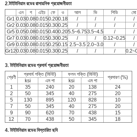
2.
টাইটানিয়াম রডের রাসায়নিক প্রয়োজনীয়তা
এন
গ
এইচ
ফে
ও
আল
ভি
পিডি
মো
Gr1
0.03
0.08
0.015
0.20
0.18
/
/
/
/
Gr2
0.03
0.08
0.015
0.30
0.25
/
/
/
/
Gr5
0.05
0.08
0.015
0.40
0.20
5.5~6.75
3.5~4.5
/
/
Gr7
0.03
0.08
0.015
0.30
0.25
/
/
0.12~0.25
/
Gr9
0.03
0.08
0.015
0.25
0.15
2.5~3.5
2.0~3.0
/
/
Gr12
0.03
0.08
0.015
0.30
0.25
/
/
/
0.2~
3.
টাইটানিয়াম রডের প্রসার্য প্রয়োজনীয়তা
প্রসার্য শক্তি (মিনিট)
ফলন শক্তি (মিনিট)
শ্রেণী
প্রসারণ (%)
ksi
এম পা
ksi
এম পা
1
35
240
20
138
24
2
50
345
40
275
20
5
130
895
120
828
10
7
50
345
40
275
20
9
90
620
70
438
15
12
70
438
50
345
18
4. টাইটানিয়াম রডের বিস্তারিত ছবি