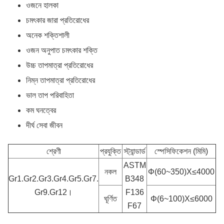
ওজনে হালকা
চমৎকার জারা প্রতিরোধের
অনেক শক্তিশালী
ওজন অনুপাত চমৎকার শক্তি
উচ্চ তাপমাত্রা প্রতিরোধের
নিম্ন তাপমাত্রা প্রতিরোধের
ভাল তাপ পরিবাহিতা
কম ঘনত্বের
দীর্ঘ সেবা জীবন
শ্রেণী
প্রযুক্তি
স্ট্যান্ডার্ড
স্পেসিফিকেশন (মিমি)
ASTM
নকল
Φ(60~350)X≤4000
Gr1.Gr2.Gr3.Gr4.Gr5.Gr7.
B348
Gr9.
Gr12।
F136
ঘূর্ণিত
Φ(6~100)X≤6000
F67