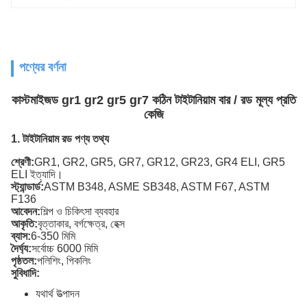
পণ্যের বর্ণনা
কাস্টমাইজড gr1 gr2 gr5 gr7 কঠিন টাইটানিয়াম বার / রড মূল্য প্রতি
কেজি
1. টাইটানিয়াম রড পণ্য তথ্য
শ্রেণী:
GR1, GR2, GR5, GR7, GR12, GR23, GR4 ELI, GR5
ELI ইত্যাদি।
স্ট্যান্ডার্ড:
ASTM B348, ASME SB348, ASTM F67, ASTM
F136
আবেদন:
শিল্প ও চিকিৎসা ব্যবহার
আকৃতি:
বৃত্তাকার, বর্গক্ষেত্র, হেক্স
ব্যাস:
6-350 মিমি
দৈর্ঘ্য:
সর্বোচ্চ 6000 মিমি
পৃষ্ঠতল:
পলিশিং, পিকলিং
সুবিধাদি:
যথার্থ উত্পাদন