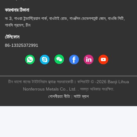
কারখানার ঠিকানা
নং 3, গাওয়া ইন্ডাস্ট্রিয়াল পার্ক, বাওটাই রোড, গাওক্সিন ডেভেলপমেন্ট জোন, বাওজি সিটি,
শানসি প্রদেশ, চীন
টেলিফোন
86-13325372991
চীন ভালো মানের টাইটানিয়াম ফ্ল্যাঞ্জ সরবরাহকারী। কপিরাইট © -2026 Baoji Lihua
Nonferrous Metals Co., Ltd. . সমস্ত অধিকার সংরক্ষিত.
গোপনীয়তা নীতি
|
সাইট ম্যাপ