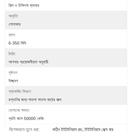
শিল্প ও চিকিৎসা ব্যবহার
আকৃতি:
গোলাকার
ব্যাস:
6-350 মিমি
দৈর্ঘ্য:
আপনার প্রয়োজনীয়তা অনুযায়ী
পৃষ্ঠতল:
উজ্জ্বল
প্যাকেজিং বিবরণ:
রপ্তানির জন্য পাতলা পাতলা কাঠের বাক্স
যোগানের ক্ষমতা:
প্রতি মাসে 50000 কেজি
বিশেষভাবে তুলে ধরা:
কঠিন টাইটানিয়াম রড
, 
টাইটানিয়াম হেক্স বার