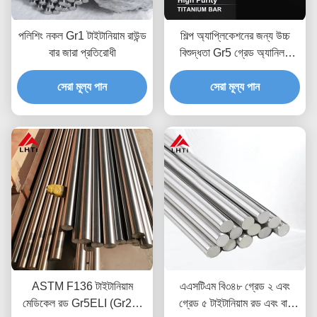
পলিশিং নকল Gr1 টাইটানিয়াম রাউন্ড
শিল্প অ্যাপ্লিকেশনের জন্য উচ্চ
বার জারা প্রতিরোধী
বিশুদ্ধতা Gr5 গ্রেড অ্যানিলড
টাইটানিয়াম বার এবং টাইটানিয়াম
সেরা মূল্য পান
সেরা মূল্য পান
অ্যালয় বার
ASTM F136 টাইটানিয়াম
এএসটিএম বি৩৪৮ গ্রেড ২ এবং
মেডিকেল রড Gr5ELI (Gr23)
গ্রেড ৫ টাইটানিয়াম রড এবং বার