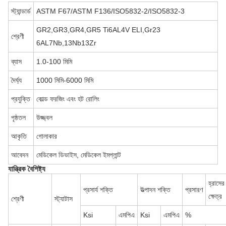
স্ট্যান্ডার্ড
ASTM F67/ASTM F136/ISO5832-2/ISO5832-3
GR2,GR3,GR4,GR5 Ti6AL4V ELI,Gr23
শ্রেণী
6AL7Nb,13Nb13Zr
ব্যাস
1.0-100 মিমি
দৈর্ঘ্য
1000 মিমি-6000 মিমি
প্রযুক্তি
কোল্ড ফরজিং এবং হট রোলিং
পৃষ্ঠতল
উজ্জ্বল
আকৃতি
গোলাকার
আবেদন
মেডিকেল ডিভাইস, মেডিকেল ইমপ্লান্ট
যান্ত্রিক বৈশিষ্ট্য
হ্রাসের
প্রসার্য শক্তি
উত্পাদন শক্তি
প্রসারণ
ক্ষেত্র
শ্রেণী
স্ট্যাটাস
Ksi
এমপিএ
Ksi
এমপিএ
%