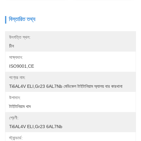
বিস্তারিত তথ্য
উৎপত্তি স্থল:
চীন
সাক্ষ্যদান:
ISO9001,CE
পণ্যের নাম:
Ti6AL4V ELI,Gr23 6AL7Nb মেডিকেল টাইটানিয়াম অ্যালয় বার কারখানা
উপাদান:
টাইটানিয়াম খাদ
শ্রেণী:
Ti6AL4V ELI,Gr23 6AL7Nb
স্ট্যান্ডার্ড: