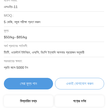
মডেল নম্বর:
এলএইচ-11
MOQ.:
5 কেজি, নমুনা পরীক্ষা গ্রহণ করুন
মূল্য:
$50/kg--$85/kg
অর্থ প্রদানের শর্তাবলী:
টি/টি, ওয়েস্টার্ন ইউনিয়ন, এল/সি, ডি/পি ইত্যাদি আপনার প্রয়োজন অনুযায়ী
সরবরাহের ক্ষমতা:
প্রতি মাসে 5000 টন
সেরা মূল্য পান
এখনই যোগাযোগ করুন
বিস্তারিত তথ্য
পণ্যের বর্ণনা