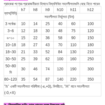
গ্রাহকরা পণ্যের প্রয়োজনীয়তা হিসাবে নিম্নলিখিত সহনশীলতাগুলি বেছে নিতে পারেন
h7
h8
h9
h10
h11
h12
ব্যাস(মিমি)
সহনশীলতা নির্ভুলতা (উম)
3 সর্বোচ্চ
10
14
25
40
60
100
3~6
12
18
30
48
75
120
৬~১০
15
22
36
58
90
150
10~18
18
27
43
70
110
180
18~30
21
33
52
84
130
210
30~50
25
39
62
100
160
250
50~80
30
46
74
120
190
300
মি
80~120
35
54
87
140
220
350
"h" একটি সহনশীলতা পরিসীমা (-x,+0), বিপরীতে, "H" মানে সহনশীলতা
(-0,+X)