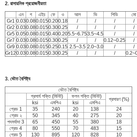
2. রাসায়নিক প্রয়োজনীয়তা
এন
গ
এইচ
ফে
ও
আল
ভি
পিডি
মো
Gr1
0.03
0.08
0.015
0.20
0.18
/
/
/
/
Gr2
0.03
0.08
0.015
0.30
0.25
/
/
/
/
Gr5
0.05
0.08
0.015
0.40
0.20
5.5~6.75
3.5~4.5
/
/
Gr7
0.03
0.08
0.015
0.30
0.25
/
/
0.12~0.25
/
Gr9
0.03
0.08
0.015
0.25
0.15
2.5~3.5
2.0~3.0
/
/
Gr12
0.03
0.08
0.015
0.30
0.25
/
/
/
0.2~
3. ভৌত বৈশিষ্ট্য
ভৌত বৈশিষ্ট্য
প্রসার্য শক্তি (মিনিট)
ফলন শক্তি (মিনিট)
প্রসারণ (%)
ksi
এমপিএ
ksi
এমপিএ
গ্রেড 1
35
240
20
138
24
গ্রেড ২
50
345
40
275
20
পদমর্যাদা 3
65
450
55
380
18
গ্রেড 4
80
550
70
483
15
গ্রেড 5
130
895
120
828
10