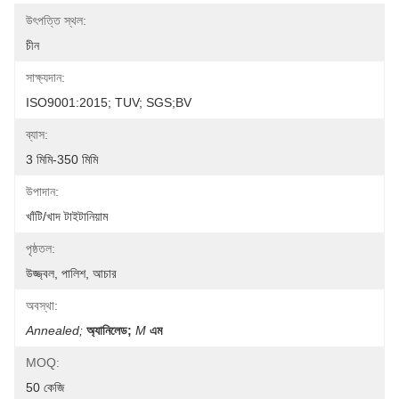
উৎপত্তি স্থল:
চীন
সাক্ষ্যদান:
ISO9001:2015; TUV; SGS;BV
ব্যাস:
3 মিমি-350 মিমি
উপাদান:
খাঁটি/খাদ টাইটানিয়াম
পৃষ্ঠতল:
উজ্জ্বল, পালিশ, আচার
অবস্থা:
Annealed;
অ্যানিলেড;
M
এম
MOQ:
50 কেজি