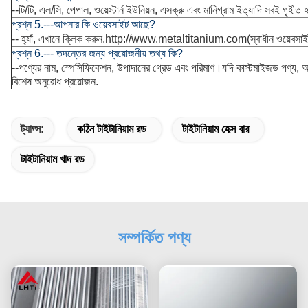
--টি/টি, এল/সি, পেপাল, ওয়েস্টার্ন ইউনিয়ন, এসক্রু এবং মানিগ্রাম ইত্যাদি সবই গৃহীত 
প্রশ্ন 5.---আপনার কি ওয়েবসাইট আছে?
-- হ্যাঁ, এখানে ক্লিক করুন.
http://www.metaltitanium.com
(স্বাধীন ওয়েবসা
প্রশ্ন 6.--- তদন্তের জন্য প্রয়োজনীয় তথ্য কি?
--পণ্যের নাম, স্পেসিফিকেশন, উপাদানের গ্রেড এবং পরিমাণ।যদি কাস্টমাইজড পণ্য,
বিশেষ অনুরোধ প্রয়োজন.
ট্যাগ্স:
কঠিন টাইটানিয়াম রড
টাইটানিয়াম হেক্স বার
টাইটানিয়াম খাদ রড
সম্পর্কিত পণ্য