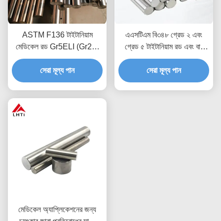
ASTM F136 টাইটানিয়াম
এএসটিএম বি৩৪৮ গ্রেড ২ এবং
মেডিকেল রড Gr5ELI (Gr23)
গ্রেড ৫ টাইটানিয়াম রড এবং বার
3mm-10mm ব্যাসার্ধ টাইটানিয়াম
বায়োকম্প্যাটিবল এবং জারা প্রতিরোধী
সেরা মূল্য পান
বার
বৈশিষ্ট্য সহ মেডিকেল
সেরা মূল্য পান
অ্যাপ্লিকেশনগুলির জন্য
মেডিকেল অ্যাপ্লিকেশনের জন্য