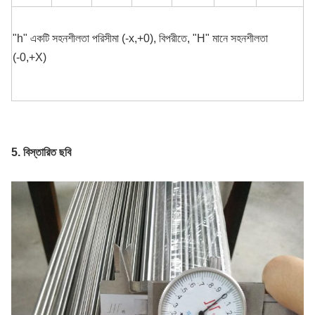
"h" একটি সহনশীলতা পরিসীমা (-x,+0), বিপরীতে, "H" মানে সহনশীলতা
(-0,+X)
5. বিস্তারিত ছবি