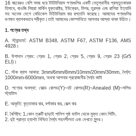
16 বছরেরও বেশি সময় ধরে টাইটানিয়াম পণ্যগুলির একটি নেতৃস্থানীয় প্রস্তুতকারক
হিসাবে, বাওজি লিহুয়া মার্কিন যুক্তরাষ্ট্র, ইউক্রেন, মিশর, তুরস্ক এবং রাশিয়া ইত্যাদি
সহ অনেক দেশে মেডিকেল টাইটানিয়াম বার রপ্তানি করেছে। আমাদের পণ্যগুলির
গুণমান ব্যাপকভাবে স্বীকৃত।তাই আমাদের কোম্পানিতে আপনার আস্থা থাকা উচিত।
1. পণ্যের তথ্য
A. স্ট্যান্ডার্ড: ASTM B348, ASTM F67, ASTM F136, AMS
4928।
B. উপাদান গ্রেড: গ্রেড 1, গ্রেড 2, গ্রেড 5, গ্রেড 9, গ্রেড 23 (Gr5
ELI)।
C. স্টক ব্যাস আকার: 3mm/6mm/8mm/10mm/20mm/30mm, দৈর্ঘ্য:
1000mm-6000mm, অথবা আপনার প্রয়োজনীয় দৈর্ঘ্য কাটা
D. পণ্যের অবস্থা: কোল্ড রোলড(Y)~হট রোলড(R)~Anealed (M)~সলিড
স্ট্যাটাস
E. আকৃতি: বৃত্তাকার বার, বর্গাকার বার, হেক্স বার
F. বৈশিষ্ট্য: 1.কোন ত্রুটি ছাড়াই পালিশ পৃষ্ঠ ফাটল থেকে মুক্ত কোন পিটিং.
2. দুই প্রান্ত চ্যাপ্টা নিশ্চিত দৈর্ঘ্য সহনশীলতা এবং দেখতে সুন্দর।