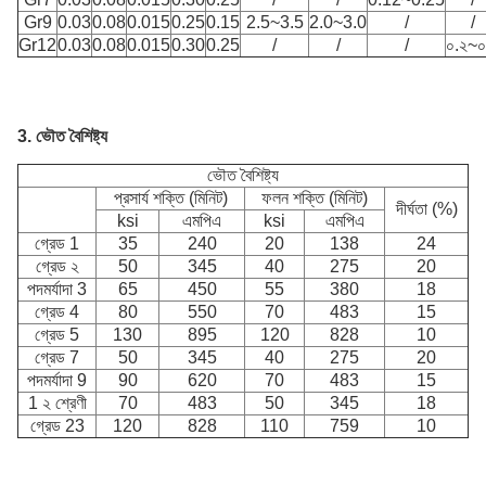
Gr9
0.03
0.08
0.015
0.25
0.15
2.5~3.5
2.0~3.0
/
/
Gr12
0.03
0.08
0.015
0.30
0.25
/
/
/
০.২~০
3. ভৌত বৈশিষ্ট্য
ভৌত বৈশিষ্ট্য
প্রসার্য শক্তি (মিনিট)
ফলন শক্তি (মিনিট)
দীর্ঘতা (%)
ksi
এমপিএ
ksi
এমপিএ
গ্রেড 1
35
240
20
138
24
গ্রেড ২
50
345
40
275
20
পদমর্যাদা 3
65
450
55
380
18
গ্রেড 4
80
550
70
483
15
গ্রেড 5
130
895
120
828
10
গ্রেড 7
50
345
40
275
20
পদমর্যাদা 9
90
620
70
483
15
1 ২ শ্রেণী
70
483
50
345
18
গ্রেড 23
120
828
110
759
10