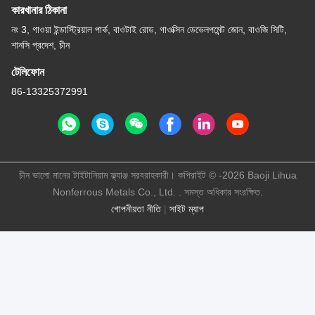
কারখানার ঠিকানা
নং 3, গাওয়া ইন্ডাস্ট্রিয়াল পার্ক, বাওটাই রোড, গাওক্সিন ডেভেলপমেন্ট জোন, বাওজি সিটি,
শানসি প্রদেশ, চীন
টেলিফোন
86-13325372991
চীন ভালো মানের টাইটানিয়াম ফ্ল্যাঞ্জ সরবরাহকারী। কপিরাইট © -2026 Baoji Lihua
Nonferrous Metals Co., Ltd. . সমস্ত অধিকার সংরক্ষিত.
গোপনীয়তা নীতি
|
সাইট ম্যাপ