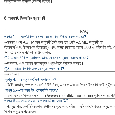
সন্তোষজনক যান্ত্রিক বৈশিষ্ট্য রয়েছে।
8. প্রায়শই জিজ্ঞাসিত প্রশ্নাবলী
FAQ
প্রশ্ন 1.--- আপনি কিভাবে পণ্যের গুণমান নিশ্চিত করতে পারেন?
--সমস্ত পণ্য ASTM মান অনুযায়ী তৈরি করা হয় (বোল্ট ASME অনুযায়ী হয়
স্ট্যান্ডার্ড এবং ডিআইএন স্ট্যান্ডার্ড), এবং আমরা চালানের আগে 100% পরিদর্শন করি
MTC উপাদান পরীক্ষা সার্টিফিকেশন.
Q2.--আপনি কি পণ্যগুলিতে আমাদের লোগো মুদ্রণ করতে পারেন?
--অবশ্যই, এবং আমরা গ্রাহককৃত পণ্যগুলিকে স্বাগত জানাই।
Q3.---আমরা কি বিনামূল্যের নমুনা পেতে পারি?
--অবশ্যই।
প্রশ্ন 4.--- পেমেন্ট শর্তাবলী সম্পর্কে কি?
--টি/টি, এল/সি, পেপাল, ওয়েস্টার্ন ইউনিয়ন, এসক্রু এবং মানিগ্রাম ইত্যাদি সবই গৃহীত 
প্রশ্ন 5.---আপনার কি ওয়েবসাইট আছে?
-- হ্যাঁ, এখানে ক্লিক করুন.
http://www.metaltitanium.com
(স্বাধীন ওয়েবসা
প্রশ্ন 6.--- তদন্তের জন্য প্রয়োজনীয় তথ্য কি?
--পণ্যের নাম, স্পেসিফিকেশন, উপাদান গ্রেড এবং পরিমাণ।যদি কাস্টমাইজড পণ্য, আ
বিশেষ অনুরোধ প্রয়োজন.