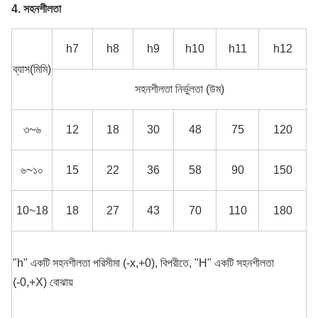
4. সহনশীলতা
h7
h8
h9
h10
h11
h12
ব্যাস(মিমি)
সহনশীলতা নির্ভুলতা (উম)
৩~৬
12
18
30
48
75
120
৬~১০
15
22
36
58
90
150
10~18
18
27
43
70
110
180
"h" একটি সহনশীলতা পরিসীমা (-x,+0), বিপরীতে, "H" একটি সহনশীলতা
(-0,+X) বোঝায়