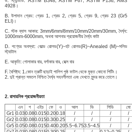
উ: স্ট্যান্ডার্ড: ASTM B348, ASTM F67, ASTM F136, AMS
4928।
B. উপাদান গ্রেড: গ্রেড 1, গ্রেড 2, গ্রেড 5, গ্রেড 9, গ্রেড 23 (Gr5
ELI)।
C. স্টক ব্যাস আকার: 3mm/6mm/8mm/10mm/20mm/30mm, দৈর্ঘ্য:
1000mm-6000mm, অথবা আপনার প্রয়োজনীয় দৈর্ঘ্য কাটা
D. পণ্যের অবস্থা: কোল্ড রোলড(Y)~হট রোলড(R)~Anealed (M)~সলিড
স্ট্যাটাস
E. আকৃতি: গোলাকার বার, বর্গাকার বার, হেক্স বার
F. বৈশিষ্ট্য: 1.কোন ত্রুটি ছাড়াই পালিশ পৃষ্ঠ ফাটল থেকে মুক্ত কোনো পিটিং।
2. দুই প্রান্ত সমতল নিশ্চিত দৈর্ঘ্য সহনশীলতা এবং দেখতে সুন্দর করে তোলে।
2. রাসায়নিক প্রয়োজনীয়তা
এন
গ
এইচ
ফে
ও
আল
ভি
পিডি
মো
Gr1
0.03
0.08
0.015
0.20
0.18
/
/
/
/
Gr2
0.03
0.08
0.015
0.30
0.25
/
/
/
/
Gr5
0.05
0.08
0.015
0.40
0.20
5.5~6.75
3.5~4.5
/
/
Gr7
0.03
0.08
0.015
0.30
0.25
/
/
0.12~0.25
/