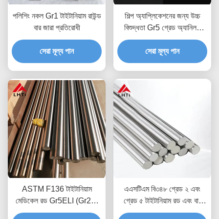
পলিশিং নকল Gr1 টাইটানিয়াম রাউন্ড
শিল্প অ্যাপ্লিকেশনের জন্য উচ্চ
বার জারা প্রতিরোধী
বিশুদ্ধতা Gr5 গ্রেড অ্যানিলড
টাইটানিয়াম বার এবং টাইটানিয়াম
সেরা মূল্য পান
সেরা মূল্য পান
অ্যালয় বার
ASTM F136 টাইটানিয়াম
এএসটিএম বি৩৪৮ গ্রেড ২ এবং
মেডিকেল রড Gr5ELI (Gr23)
গ্রেড ৫ টাইটানিয়াম রড এবং বার
3mm-10mm ব্যাসার্ধ টাইটানিয়াম
বায়োকম্প্যাটিবল এবং জারা প্রতিরোধী