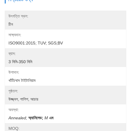
উৎপত্তি স্থল:
চীন
সাক্ষ্যদান:
ISO9001:2015; TUV; SGS;BV
ব্যাস:
3 মিমি-350 মিমি
উপাদান:
খাঁটি/খাদ টাইটানিয়াম
পৃষ্ঠতল:
উজ্জ্বল, পালিশ, আচার
অবস্থা:
Annealed;
অ্যানিলেড;
M
এম
MOQ: